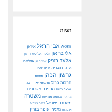
תגיות
אבי הראל
איראן
WOKE
אלי בר און
אליטת ההון
אליטה
אלעד רזניק
אסלאם
אמציה חן
ארצות הברית
גדעון שניר
גרשון הכהן
חמאס
חרבות ברזל
יאיר רגב
טראמפ
מהפכה משטרית
ישראל
כרזות
משטרה
מנהיגות
מחאה
מלחמה
משטרת ישראל
ניתוח רשתות
עופר בורין
נתניהו
ארגוניות