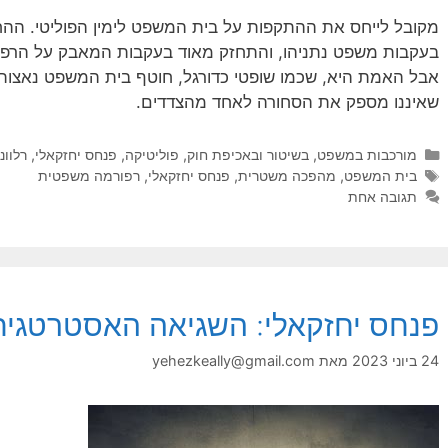
מקובל לייחס את ההתקפות על בית המשפט לימין הפוליטי. ההח
בעקבות משפט נתניהו, והתחזק מאוד בעקבות המאבק על הר
אבל האמת היא, שכמו שופטי כדורגל, חוטף בית המשפט נאצות 
שאיננו מספק את הסחורה לאחד מהצדדים.
קטגוריות
מורכבות במשפט, בשיטור ובאכיפת חוק
,
פוליטיקה
,
פנחס יחזקאלי
,
רלוונ
תגיות
בית המשפט
,
מהפכה משטרית
,
פנחס יחזקאלי
,
רפורמה משפטית
תגובה אחת
פנחס יחזקאלי: השגיאה האסטרטגית 
24 ביוני 2023
מאת
yehezkeally@gmail.com