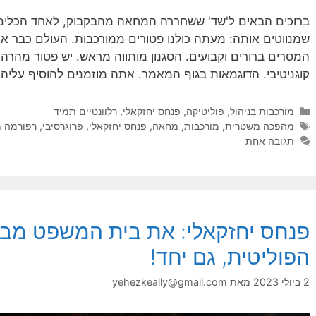
ברוכים הבאים ל'שד' ששחררה המחאה מהבקבוק, לאחד הכלים 
שמנווטים אותה: מעתה כולנו פטורים ממורכבות. העולם כבר אי
המסרים ברורים וקבועים. הסגנון מותווה מראש. יש פטור מהרהור
קוגניטיבי. הדוגמאות בגוף המאמר. אתה מוזמנים להוסיף עליה
קטגוריות
מורכבות בניהול
,
פוליטיקה
,
פנחס יחזקאלי
,
רלוונטיים תמיד
תגיות
מהפכה משטרית
,
מורכבות
,
מחאה
,
פנחס יחזקאלי
,
פרוגרסיבי
,
רפורמה 
תגובה אחת
פנחס יחזקאלי: את בית המשפט מבז
הפוליטית, גם יחד!
2 ביולי 2023
מאת
yehezkeally@gmail.com