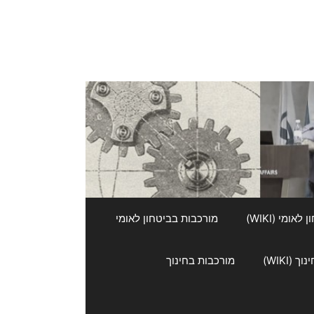
אומי (WIKI)
מורכבות בביטחון לאומי
 (WIKI)
מורכבות בחינוך