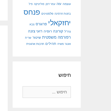
עוצמה
עזה
עמר דנק
פוליטיקה
פיל
פנחס
פלסטינים
בחנות חרסינה
יחזקאלי
פרוגרס
צבא
קורונה
רועי צזנה
רוסיה
צה"ל
רפורמה משפטית
שיטור
שרית
תהילים
אונגר משיח
תרבות ארגונית
חיפוש
חיפוש: