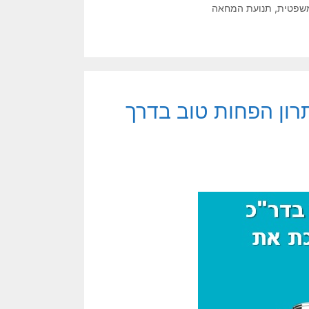
שפטית
,
תנועת המחאה
י: second best – הפתרון הפחות טוב בדרך