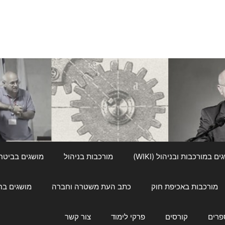
ם במורכבות ובניהול (WIKI)
מורכבות בניהול
מושגים בביטחון ל
מורכבות באכיפת חוק
כתב העת משטרה וחברה
מושגים בחינוך
פרים
קורסים
פרקי לימוד
צור קשר