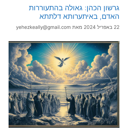
גרשון הכהן: גאולה בהתעוררות
האדם, באיתערותא דלתתא
22 באפריל 2024
מאת
yehezkeally@gmail.com