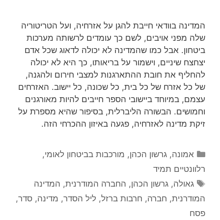
המדינה בוודאי חייבת להגן על אזרחיה, ועל הטריטוריה
שלה מפני אויבים, לשם כך עומדים לרשותה מערכות
ביטחון. אבל כמו שהמדינה לא יכולה לדאוג שכל אדם
יצחצח שיניים, וישמור על בריאותו, כך היא לא יכולה
להחליף את חובת ההתארגנות למצבי חירום ולהגנה,
של כל אזרח של כל בית, כל שכונה, כל יישוב. האזרחים
עצמם, במיוחד ביישובי הספר חייבים להיות מאורגנים
וחמושים. הבשורה הליברלית, בסיפור שהיא מספרת על
זיקת מדינה לאזרחיה, פגעה באיזון ההכרחי הזה.
קטגוריות
אמונה
,
גרשון הכהן
,
מורכבות בביטחון לאומי
,
רלוונטיים תמיד
תגיות
גאולה
,
גרשון הכהן
,
החברה המודרנית
,
המדינה
המודרנית
,
חברה
,
חרבות ברזל
,
ליל הסדר
,
מדינה
,
סדר
,
פסח