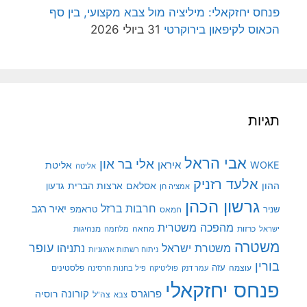
פנחס יחזקאלי: מיליציה מול צבא מקצועי, בין סף
הכאוס לקיפאון בירוקרטי
31 ביולי 2026
תגיות
אבי הראל
אלי בר און
איראן
WOKE
אליטת
אליטה
אלעד רזניק
ההון
אסלאם
ארצות הברית
גדעון
אמציה חן
גרשון הכהן
חרבות ברזל
יאיר רגב
שניר
טראמפ
חמאס
מהפכה משטרית
מנהיגות
ישראל
כרזות
מחאה
מלחמה
משטרה
עופר
משטרת ישראל
נתניהו
ניתוח רשתות ארגוניות
בורין
עוצמה
עזה
פלסטינים
עמר דנק
פוליטיקה
פיל בחנות חרסינה
פנחס יחזקאלי
קורונה
פרוגרס
רוסיה
צה"ל
צבא