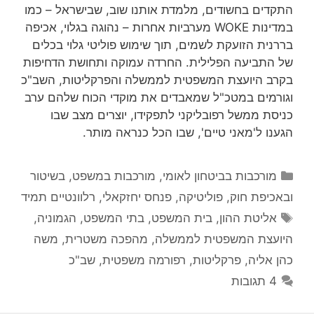
התקדים בחשודים, מלמדת אותנו שוב, שבישראל – כמו
במדינות WOKE מערביות אחרות – נהוגה בגלוי, אכיפה
בררנית הזועקת לשמים, תוך שימוש פוליטי גלוי בכלים
של התביעה הפלילית. החרדה עמוקה ותחושת הדחיפות
בקרב היועצת המשפטית לממשלה והפרקליטות, השב"כ
וגורמים במטכ"ל שמאבדים את מוקדי הכוח שלהם ערב
כניסת ממשל רפובליקני לתפקידו, יוצרים מצב שבו
הגענו ל'מאני טיים', שבו הכל כנראה מותר.
קטגוריות
מורכבות בביטחון לאומי
,
מורכבות במשפט, בשיטור
ובאכיפת חוק
,
פוליטיקה
,
פנחס יחזקאלי
,
רלוונטיים תמיד
תגיות
אליטת ההון
,
בית המשפט
,
בתי המשפט
,
הגמוניה
,
היועצת המשפטית לממשלה
,
מהפכה משטרית
,
משה
כהן אליה
,
פרקליטות
,
רפורמה משפטית
,
שב"כ
4 תגובות