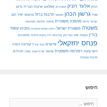
אלעד רזניק
ההון
אסלאם
ארצות הברית
גדעון
אמציה חן
גרשון הכהן
חרבות ברזל
יאיר רגב
שניר
טראמפ
חמאס
מהפכה משטרית
מנהיגות
ישראל
כרזות
מחאה
מלחמה
משטרה
עופר
משטרת ישראל
נתניהו
ניתוח רשתות ארגוניות
בורין
עוצמה
עזה
פלסטינים
עמר דנק
פוליטיקה
פיל בחנות חרסינה
פנחס יחזקאלי
קורונה
פרוגרס
רוסיה
צה"ל
צבא
רפורמה משפטית
רועי צזנה
שיטור
תהילים
שרית אונגר משיח
תרבות ארגונית
חיפוש
חיפוש: