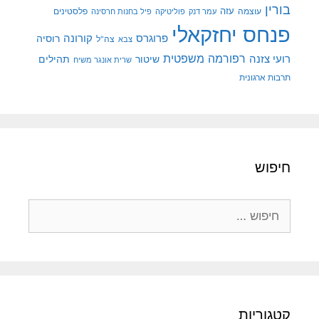
בורין
עוצמה
עזה
פלסטינים
עמר דנק
פוליטיקה
פיל בחנות חרסינה
פנחס יחזקאלי
קורונה
פרוגרס
רוסיה
צה"ל
צבא
רפורמה משפטית
רועי צזנה
שיטור
תהילים
שרית אונגר משיח
תרבות ארגונית
חיפוש
חיפוש:
קטגוריות