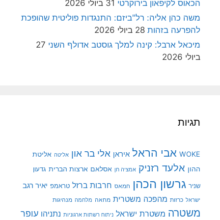
הכאוס לקיפאון בירוקרטי
31 ביולי 2026
משה כהן אליה: רל"ביזם: התנגדות פוליטית שהופכת
להפרעה בזהות
28 ביולי 2026
מיכאל ארבל: קינה למלך גוסטב אדולף השני
27
ביולי 2026
תגיות
אבי הראל
אלי בר און
איראן
WOKE
אליטת
אליטה
אלעד רזניק
ההון
אסלאם
ארצות הברית
גדעון
אמציה חן
גרשון הכהן
חרבות ברזל
יאיר רגב
שניר
טראמפ
חמאס
מהפכה משטרית
מנהיגות
ישראל
כרזות
מחאה
מלחמה
משטרה
עופר
משטרת ישראל
נתניהו
ניתוח רשתות ארגוניות