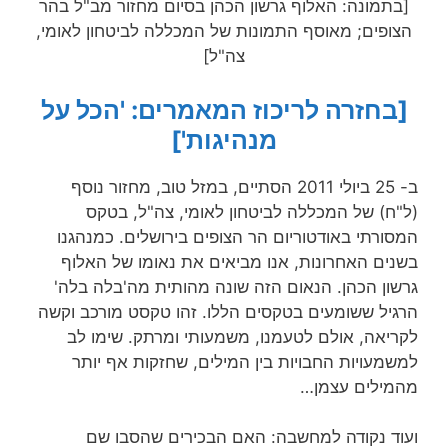
[בתמונה: האלוף גרשון הכהן בסיום מחזור מב"ל בהר
הצופים; מאוסף התמונות של המכללה לביטחון לאומי,
צה"ל]
[בחזרה לריכוז המאמרים: 'הכל על
מנהיגות']
ב- 25 ביולי 2011 הסתיים, במזל טוב, מחזור נוסף
(ל"ח) של המכללה לביטחון לאומי, צה"ל, בטקס
המסורתי באודטוריום הר הצופים בירושלים. כמנהגנו
בשנים האחרונות, אנו מביאים את נאומו של האלוף
גרשון הכהן. הנאום הזה שונה מהותית מה'בלה בלה'
הרגיל ששומעים בטקסים הללו. זהו טקסט מורכב וקשה
לקריאה, אולם לטעמנו, משמעותי ומרתק. שימו לב
למשמעויות החבויות בין המילים, שחזקות אף יותר
מהמילים עצמן…
ועוד נקודה למחשבה: האם הבכירים שהסבו שם