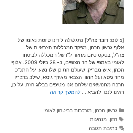
[צילום: דובר צה"ל] נתגלגלה לידינו טיוטת נאומו של
אלוף גרשון הכהן, מפקד המכללות הצבאיות של
צה"ל, בטקס סיום מחזור ל"ו של המכללה לביטחון
לאומי באמפי של הר הצופים, ב- 28 ביולי 2009. אלוף
הכהן, איש מבריק, שעולם התוכן שלו נשען על התנ"כ
מחד גיסא ועל ההווי הצבאי מאידך גיסא, שילב בדבריו
הרבה מהנושאים שלהם אנו מטיפים בבלוג הזה. על כן,
ראינו לנכון להביא …
להמשך קריאה
קטגוריות
גרשון הכהן
,
מורכבות בביטחון לאומי
תגיות
חזון
,
מנהיגות
כתיבת תגובה