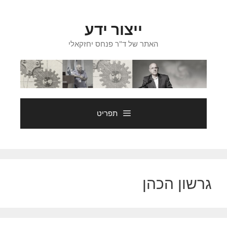
דלג
תוכן
ייצור ידע
האתר של ד"ר פנחס יחזקאלי
תפריט
גרשון הכהן