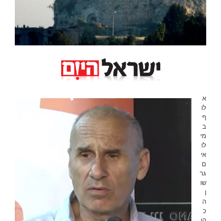
א
לו
ף
ב
מי
לו
אי
ם
גר
שו
ן
ה
כ
הן