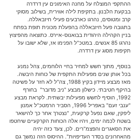
ההתקפי המוצלח על מחנה האימונים עין דרדרה
בבקעת הלבנון. בתקיפת לילה אווירית, בשילוב מסוקי
קרב ומטוסים, נהרגו כארבעים פעילי חיזבאללה.
בתגובה פעל חיזבאללה בהפעלת מכונית תופת בפתח
בניין הקהילה היהודית בבואנוס-איירס. כתוצאה מהפיצוץ
נהרגו 85 אנשים. במטכ"ל הפנימו אז, שלא ישובו על
תקיפות מסוג עין דרדרה.
בנוסף, מתוך חשש למחיר בחיי הלוחמים, צהל נמנע
בכל אותן שנים מפעילות התקפית של כוחות היבשה.
מאז מבצע מיידון בקיץ 1988, צה"ל לא חזר על פשיטה
בהיקף חטיבתי. כישלון מבצע "ניב מדובר" בחורף
1992, הוסיף לחשש מפעילות יבשתית. לקראת מבצע
"ענבי זעם" באפריל 1996, הסביר הרמטכ"ל אמנון
ליפקין, שאם נפעל קרקעית, "נצטרך אחר כך להישאר
בשטח לכמה ימים, ויהיו אלה הכוחות הקרקעיים שיחטפו
את הסאגרים והפצמ"רים. לכן, צעד כזה יהיה
מהאחרונים בסדר העדיפויות". ההיסוס הזה נמשך גם