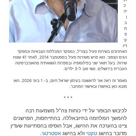
כ
יה
ן
ב
ת
פ
קי
דיו
האחרונים בשירות פעיל בצה"ל, כמפקד המכללות הצבאיות וכמפקד
הגיס הצפוני. הוא פרש משירות פעיל בספטמבר 2014, לאחר 41 שנות
שירות‏. בעל תואר שני בפילוסופיה ובספרות השוואתית מהאוניברסיטה
העברית בירושלים. נשוי ואב ל-3 ילדים.
מאמר זה ראה אור לראשונה בעיתון ישראל היום, ב- 1 ביוני 2026. הוא
מובא כאן באישורו ובאישור המחבר.
* * *
לכיבוש הבופור על ידי כוחות צה"ל משמעות רבה
להמשך המלחמה בחיזבאללה. בהתייחסות, הפרשנים
ציינו בהערכה את ההישג, אבל הוסיפו בהסתייגות שעדין
מדובר בהישג
טקטי
ולא בהישג
אסטרטגי
.