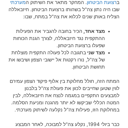
ב
רצועת הביטחון
. המחקר מתאר את השיתוק ה
מערכתי
שבו היה נתון צה"ל בשהותו ברצועת הביטחון. חיזבאללה
הצליח באותן שנים לכלוא את צה"ל במתח, שבו:
מצד אחד,
הכיר בחובה להגביר את הפעילות
ההתקפית נגד חיזבאללה, לצורך הגנת הכוחות
שפעלו ברצועת הביטחון.
מצד שני
בתגובה לכל פעולה התקפית מוצלחת
של צה"ל, נורו רקטות אל יישובי הצפון ושיבשו את
תחושת הביטחון.
המתח הזה, חולל מחלוקת בין אלוף פיקוד הצפון עמירם
לווין שטען שחייבים לכוון את פעולת צה"ל בלבנון
למבצעים התקפיים במגמה לנצח את חיזבאללה, לבין
המטה הכללי שביקשו לא יותר מהגנה ומניעת הסלמה.
במחלוקת הזו, פעילות צה"ל נקלעה לשיתוק מערכתי.
כבר ביולי 1994, נקלע צה"ל למבוכה, לאחר המבצע