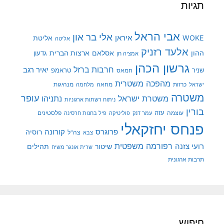
תגיות
אבי הראל
אלי בר און
איראן
WOKE
אליטת
אליטה
אלעד רזניק
ההון
אסלאם
ארצות הברית
גדעון
אמציה חן
גרשון הכהן
חרבות ברזל
יאיר רגב
שניר
טראמפ
חמאס
מהפכה משטרית
מנהיגות
ישראל
כרזות
מחאה
מלחמה
משטרה
עופר
משטרת ישראל
נתניהו
ניתוח רשתות ארגוניות
בורין
עוצמה
עזה
פלסטינים
עמר דנק
פוליטיקה
פיל בחנות חרסינה
פנחס יחזקאלי
קורונה
פרוגרס
רוסיה
צה"ל
צבא
רפורמה משפטית
רועי צזנה
שיטור
תהילים
שרית אונגר משיח
תרבות ארגונית
חיפוש