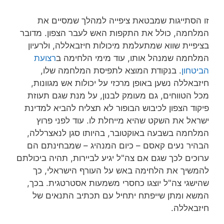
זו הסתייגות שמבטאת ציפייה למהלך שמסיים את
המלחמה, כולל את התקפות האש לעבר הצפון. מדובר
בציפיית שווא שמתעלמת מיכולות חיזבאללה, ולרעיון
המלחמה שמנהל אותו, עוד מימי הלחימה ב
רצועת
הביטחון
. בנקודת המוצא לתפיסת המלחמה שלו,
חיזבאללה נשען באופן מרכזי על יכולות אש מגוונות,
מכל הטווחים, גם מעומק לבנון, על מנת שגם תעוזת
פיקוד הצפון לכיבוש הבופור לא תצליח להביא למדינת
ישראל את השקט שהיא מייחלת לו. עוד לפני פרוץ
המלחמה בשבעה באוקטובר, בהיותו סגן לנאצרללה,
הבהיר נעים קאסם – כיום המנהיג – שמבחינתם הם
ערוכים לכך שגם אם צה"ל יגיע לביירות, תהיה ביכולתם
להמשיך את הלחימה באש על העורף הישראלי, כך
שהישגי צה"ל יוצגו כחסרי משמעות אסטרטגית. בכך,
המשא ומתן שייפתח יתחיל עם תכתיב התנאים של
חיזבאללה.