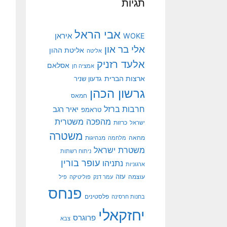
תגיות
אבי הראל
איראן
WOKE
אלי בר און
אליטת ההון
אליטה
אלעד רזניק
אסלאם
אמציה חן
ארצות הברית
גדעון שניר
גרשון הכהן
חמאס
חרבות ברזל
יאיר רגב
טראמפ
מהפכה משטרית
ישראל
כרזות
משטרה
מנהיגות
מחאה
מלחמה
משטרת ישראל
ניתוח רשתות
עופר בורין
נתניהו
ארגוניות
עוצמה
עזה
עמר דנק
פוליטיקה
פיל
פנחס
פלסטינים
בחנות חרסינה
יחזקאלי
פרוגרס
צבא