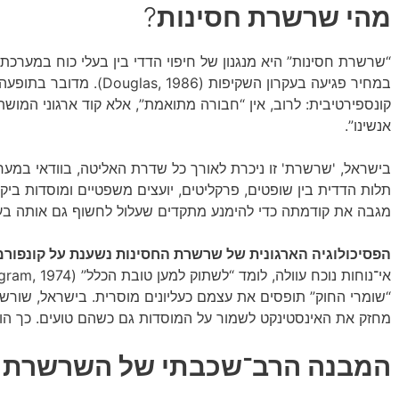
מהי שרשרת חסינות
?
“שרשרת חסינות” היא מנגנון של חיפוי הדדי בין בעלי כוח במערכת
במחיר פגיעה בעקרון השקיפות (86
קונספירטיבית: לרוב, אין “חבורה מתואמת”, אלא קוד ארגוני המושת
אנשינו”.
בישראל, 'שרשרת' זו ניכרת לאורך כל שדרת האליטה, בוודאי במ
מגבה את קודמתה כדי להימנע מתקדים שעלול לחשוף גם אותה בע
הפסיכולוגיה הארגונית של שרשרת החסינות נשענת על קונפורמ
“שומרי החוק” תופסים את עצמם כעליונים מוסרית. בישראל, שורש 
מחזק את האינסטינקט לשמור על המוסדות גם כשהם טועים. כך הופכ
המבנה הרב־שכבתי של השרשרת