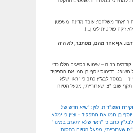
רה. למה? כי במשרד המשפטים התקשו
ר 'אחד משלהם': עובד מדינה, משפטן
א זיקה פוליטית לימין…).
בו. אף אחד מהם, מסתבר, לא היה
קודמים רבים – שימוש בסייגים הללו כדי
 השופט בדימוס יוסף בן חמו את התפקיד
ין" – במסר לבג"ץ כתב כי "ראוי שלא
ן תקף שוב: "צו שערורייתי, מפעל הטיוח