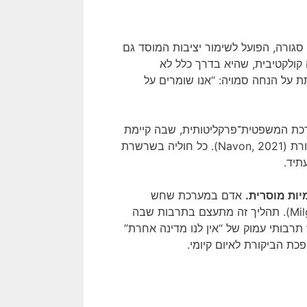
 סגורה, הפועל לשימור יציבות המוסד גם
Douglas, 19). מדובר בתופעה קולקטיבית, שהיא בדרך כלל לא
ת על הנחה סמויה: “אנו שומרים על
ערכת המשפטית־פרקליטותית, שבה קיימת
תלות הדדית בין שופטים, פרקליטים, יועצים משפטיים ומוסדות ביקורת (Navon, 2021). כל חוליה בשרשרת
תיד.
יות מוסרית.
אדם במערכת שחש
אי־נוחות נוכח עוולה, לומד “לשתוק למען טובת הכלל” (Milgram, 1974). תהליך זה מתעצם בתרבות שבה
תרבותי עמוק של “אין לנו מדינה אחרת”
ת הביקורת לאיום קיומי.