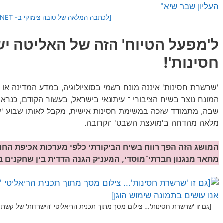
[לכתבה המלאה של טובה צימוקי ב- YNET, לחצו כאן]
ל'מפעל הטיוח' הזה של האליטה י
חסינות'!
'שרשרת חסינות' איננה מונח רשמי בסוציולוגיה, במדע המדינה או ב
המונח נוצר בשיח הציבורי ־ עיתונאי בישראל, בעשור הקודם, כנרא
שבה, מתמודד שזכה במשימת חסינות אישית, מקבל לאותו שבוע 'שר
מלאה מהדחה ב'מועצת השבט' הקרובה.
המושג הזה הפך רווח בשיח הביקורתי כלפי מערכות אכיפת הח
מתאר מנגנון חברתי־מוסדי, המעניק הגנה הדדית בין שחקנים ב
[גם זו 'שרשרת חסינות'… צילום מסך מתוך תכנית הריאליטי 'הישרדות' של קשת 13. אנו מאמינים כי אנו עושים בתמונה שימוש הוגן]