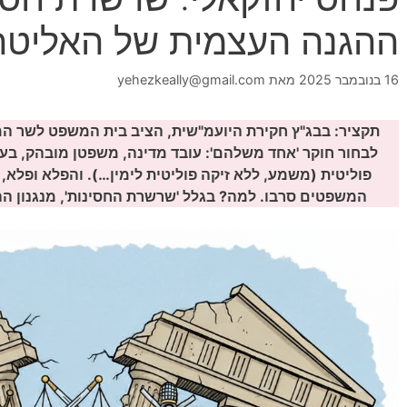
ההגנה העצמית של האליטה
16 בנובמבר 2025
מאת
yehezkeally@gmail.com
תקציר: בבג"ץ חקירת היועמ"שית, הציב בית המשפט לשר המ
לבחור חוקר 'אחד משלהם': עובד מדינה, משפטן מובהק, בעל 
פוליטית (משמע, ללא זיקה פוליטית לימין…). והפלא ופלא
המשפטים סרבו. למה? בגלל 'שרשרת החסינות', מנגנון ה