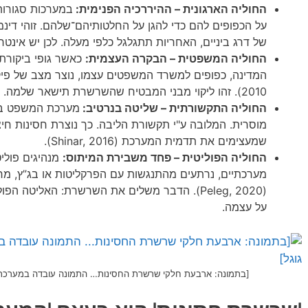
החוליה הארגונית – ההיררכיה הפנימית:
במערכות סגורות
על הכפופים להם כדי להגן על החלטותיהם־שלהם. זוהי דינמ
של דרג ביניים, האחריות תתגלגל כלפי מעלה. לכן יש אינטרס
החוליה המשפטית – הבקרה העצמית:
כאשר גופי ביקורת, 
2010). זהו ליקוי מבני המבטיח שהשרשרת תישאר שלמה.
החוליה התקשורתית – שליטה בנרטיב:
מערכת המשפט בי
מוסרית. המלובה ע"י תקשורת הליבה. כך נוצרת חסינות חי
שמעצימים את תדמית המערכת (Shinar, 2016).
החוליה הפוליטית – פחד משבירת המיתוס:
מנהיגים פולי
מערכתיים, נרתעים מהתנגשות עם הפרקליטות או בג”ץ, מחש
(Peleg, 2020). הדבר משלים את השרשרת: האליט
על עצמה.
[בתמונה: ארבעת חלקי שרשרת החסינות… התמונה עובדה במערכת הבינה המלאכו