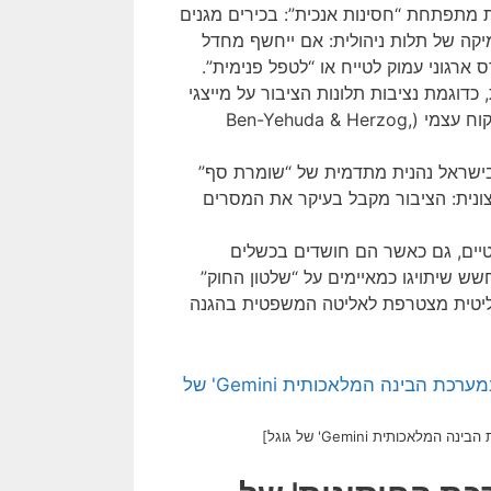
 מתפתחת “חסינות אנכית”: בכירים מגנים
יקה של תלות ניהולית: אם ייחשף מחדל
 ארגוני עמוק לטייח או “לטפל פנימית”.
כדוגמת נציבות תלונות הציבור על מייצגי
המדינה, כפופים למשרד המשפטים עצמו, נוצר מצב של פיקוח עצמי (Ben-Yehuda & Herzog,
שראל נהנית מתדמית של “שומרת סף”
צונית: הציבור מקבל בעיקר את המסרים
טיים, גם כאשר הם חושדים בכשלים
ש שיתויגו כמאיימים על “שלטון החוק”
ה הפוליטית מצטרפת לאליטה המשפטית בהגנה
תית Gemini' של גוגל]