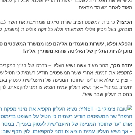
לליווי פרשת הפצ"רית לשעבר יפעת תומר-ירושלמי, אבל רק לכאו
מאוד לאתר מועמד מתאים.
הכיצד?
כי בית המשפט הציב שורת סייגים שמחייבת את השר לבחו
מובהק, בעל ניסיון פלילי משמעותי וללא כל זיקה פוליטית (משמע, לל
והפלא ופלא, עשרות מועמדים אליהם פנו ממשרד המשפטים סר
מוכן להיות התליין של האליטה שהוא משתייך אליה!
יתרה מכך,
מהר מאוד עשה נשיא העליון – כדרכו של בג"ץ במקרים 
להקפיא את המינוי: אחרי ששר המשפטים הודיע רשמית כי הטיל על
– וציין כי ימלא אותו "עד שתוסר המניעה של היועמ"שית לעסוק בעני
יתערב במינוי" – אך נשיא העליון עמית הוציא צו זמני להקפאתו. לוי
בחסות העליון שבר שיא".