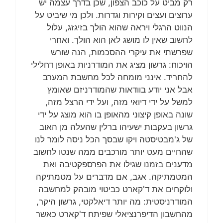
רק מביט על כוכב הצפון, שכן בדרך עצמה יש
ערוצים ועצים וקירות וגדרות. ולכן מי שיביט על
הנווט הרגלי ויראה שהוא הולך בזיגזג, עלול
לחשוב שאין לו מושג לאן הוא הולך. ואחרי
שפרשתי את עיקרי ההסכמות, הנה שורש
הויכוח: גרשון מציג את המודרניות באופן דחלילי
להחריד. אינני מומחה לכל מחשבת המערב
אבל אני יודע בוודאות שהמודרניזם שאומץ
למשל על ידי דיואי מזה, ועל ידי הרצל מזה,
שונה באופן קיצוני מהאופן בו הוא מוצג על ידי
גרשון בעקבות ישעיהו ברלין שהעלה מן האוב
של ג'מבטיסטה ויקו שבסך הכל ניסה לומר לנו
שהחיים מעט יותר מורכבים ממה שנטו לחשוב
מדענים בזמנו שגילו את הפרספקטיבה ואת
המטמתיקה. אגב, אם מדברים על מטמתיקה
ולוקחים את ד'קארט כביטוי מובהק למחשבה
המודרניסטית: מה יותר דיאלקטי, גרשון היקר,
מהחשבון הדיפרנציאלי שפיתח ד'קארט כאשר