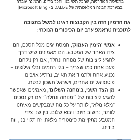
בתפיסת המודרניות, שהכל תלוי בנו, והכל בידינו. התמונה עובדה
במערכת הבינה המלאכותית של DALL·E ב- Microsoft Bing]
את הדמיון הזה בין הקבוצות ראינו למשל בתגובה
לתוכנית טראמפ ערב יום הכיפורים הנוכחי
:
אנשי 'הימין העמוק',
המסתייגים מכל הסכם, הם
צידו האחד של המטבע. הם מאמינים שיש דרך
להגיע ליציבות של מנוחה ונחלה, אם רק נילחם
פעם אחת כמו שצריך – בלי רחמים ובלי אילוצים –
נכניע אחת ולתמיד את האויב, נרתיע אויבים
פוטנציאליים אחרים, וישראל תשכון לבטח.
מן הצד השני, ב'מחנה השלום',
מאמינים שאפשר
להגיע ליציבות של ״מנוחה ונחלה״ אם רק נסכים
"מלא מלא", לוותר על כל מה שמבקשים מאיתנו
לוותר, נחשוב חיובי ויבוא שלום. בין שני צידי
המטבע מתקיימת סימטריה מלאה: זה תלוי בנו, וזה
בידינו.