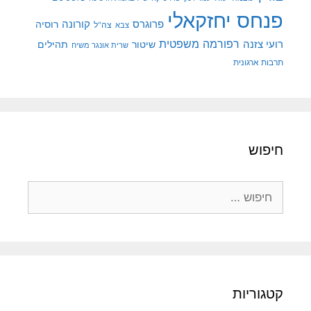
פנחס יחזקאלי
קורונה
פרוגרס
רוסיה
צה"ל
צבא
רפורמה משפטית
רועי צזנה
שיטור
תהילים
שרית אונגר משיח
תרבות ארגונית
חיפוש
חיפוש:
קטגוריות