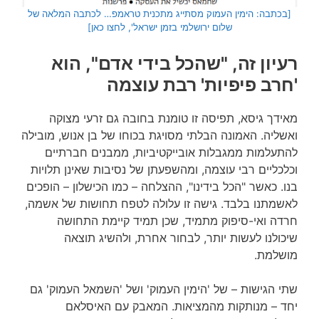
[בכתבה: הימין העמוק מסתייג מתכנית טראמפ… לכתבה המלאה של
שלום ירושלמי בזמן ישראל', לחצו כאן]
רעיון זה, "שהכל בידי אדם", הוא
'חרב פיפיות' רבת עוצמה
מאידך גיסא, תפיסה זו טומנת בחובה גם זרעי מצוקה
ואשליה. האמונה הבלתי מסויגת בכוחו של בן אנוש, מובילה
להתעלמות ממגבלות אובייקטיביות, ממבנים חברתיים
וכלכליים רבי עוצמה, ומהשפעתן של נסיבות שאינן תלויות
בנו. כאשר "הכל בידינו", ההצלחה – כמו הכישלון – הופכים
לאשמתנו בלבד. גישה זו עלולה לטפח תחושות של אשמה,
חרדה ואי-סיפוק מתמיד, שכן תמיד קיימת התחושה
שיכולנו לעשות יותר, לבחור אחרת, ולהשיג תוצאה
מושלמת.
שתי הגישות – של 'הימין העמוק' ושל 'השמאל העמוק' גם
יחד – מנותקות מהמציאות. המאבק עם האיסלאם