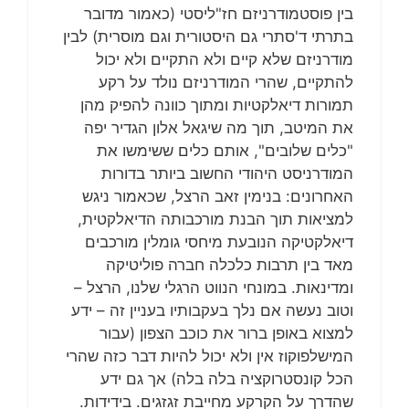
בין פוסטמודרניזם חז"ליסטי (כאמור מדובר
בתרתי ד'סתרי גם היסטורית וגם מוסרית) לבין
מודרניזם שלא קיים ולא התקיים ולא יכול
להתקיים, שהרי המודרניזם נולד על רקע
תמורות דיאלקטיות ומתוך כוונה להפיק מהן
את המיטב, תוך מה שיגאל אלון הגדיר יפה
"כלים שלובים", אותם כלים ששימשו את
המודרניסט היהודי החשוב ביותר בדורות
האחרונים: בנימין זאב הרצל, שכאמור ניגש
למציאות תוך הבנת מורכבותה הדיאלקטית,
דיאלקטיקה הנובעת מיחסי גומלין מורכבים
מאד בין תרבות כלכלה חברה פוליטיקה
ומדינאות. במונחי הנווט הרגלי שלנו, הרצל –
וטוב נעשה אם נלך בעקבותיו בעניין זה – ידע
למצוא באופן ברור את כוכב הצפון (עבור
המישלפוקוז אין ולא יכול להיות דבר כזה שהרי
הכל קונסטרוקציה בלה בלה) אך גם ידע
שהדרך על הקרקע מחייבת זגזגים. בידידות.