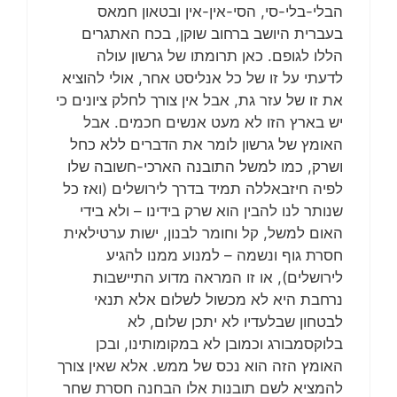
הבלי-בלי-סי, הסי-אין-אין ובטאון חמאס
בעברית היושב ברחוב שוקן, בכח האתגרים
הללו לגופם. כאן תרומתו של גרשון עולה
לדעתי על זו של כל אנליסט אחר, אולי להוציא
את זו של עזר גת, אבל אין צורך לחלק ציונים כי
יש בארץ הזו לא מעט אנשים חכמים. אבל
האומץ של גרשון לומר את הדברים ללא כחל
ושרק, כמו למשל התובנה הארכי-חשובה שלו
לפיה חיזבאללה תמיד בדרך לירושלים (ואז כל
שנותר לנו להבין הוא שרק בידינו – ולא בידי
האום למשל, קל וחומר לבנון, ישות ערטילאית
חסרת גוף ונשמה – למנוע ממנו להגיע
לירושלים), או זו המראה מדוע התיישבות
נרחבת היא לא מכשול לשלום אלא תנאי
לבטחון שבלעדיו לא יתכן שלום, לא
בלוקסמבורג וכמובן לא במקומותינו, ובכן
האומץ הזה הוא נכס של ממש. אלא שאין צורך
להמציא לשם תובנות אלו הבחנה חסרת שחר