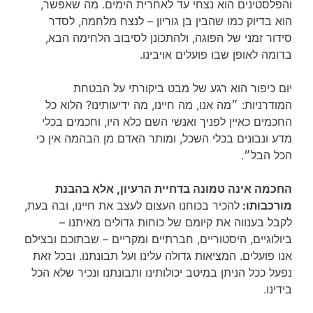
והפלסטינים הוא נצחי עד לאחרית הימים. מה שאפשר,
הוא בדיוק כמו שהבין בן גוריון – לנצח מלחמה, לסדר
סידור זמני של הפוגה, ולהתכונן לסיבוב הלחימה הבא,
בדומה לאופן שבו פועלים אויבינו.
יום כיפור הוא רגע של מבט ביקורתי על הבטחת
המודרניות: ״מה אנו, מה חיינו, מה ידיעותינו? הלוא כל
החכמים כאיין לפניך ואנשי השם כלא היו, וחכמים בכלי
מדע ונבונים בכלי השכל, ומותר האדם מן הבהמה אין כי
הכל הבל״.
החכמה אינה טמונה בדחיית הרעיון, אלא בהבנת
מורכבותו:
להכיר בכוחנו העצום לעצב את חיינו, ובה בעת,
לקבל בענווה את קיומם של כוחות גדולים מאיתנו –
ביולוגיים, היסטוריים, חברתיים ומקריים – שבתוכם ובצילם
אנו פועלים. המציאות גדולה עלינו ועל תבונתנו. ובכל זאת
נפעל ככל הניתן במיטב יכולותינו ותבונתנו ונכיר שלא הכל
בידינו.