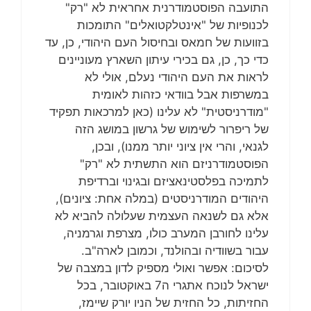
התועבה הפוסטמודרנית אחראית לא "רק"
לכנופיות של "אינטלקטואלים" התומכות
בזוועות של חמאס ובחיסול העם היהודי, כן, עד
כדי כך, כן, גם בכירי עיתון השארץ מעוניינים
לראות את העם היהודי נעלם, אולי לא
במשרפות אבל בוודאי כזהות לאומית
"מודרניסטית" לא עלינו (כאן למרכאות תפקיד
של ריפרור לשימוש של גרשון במושג הזה
לגנאי, והרי אין ציוני יותר ממנו), ובכן,
הפוסטמודרניזם הוא התשתית לא "רק"
לתמיכה בפלסטינאציזם ובגינוי וברדיפת
היהודים המודרניסטים (במלה אחת: ציונים),
אלא גם לשנאה העצמית שעלולה להביא לא
עלינו לחורבן המערב כולו, מצרפת וגרמניה,
עבור בשוודיה ובהולנד, וכמובן לארה"ב.
לסיכום: אפשר ואולי מספיק לדון במצבה של
ישראל לנוכח אתגרי ה7 באוקטובר, בכל
החזיתות, כל החזית של הניו יורק שיימז,