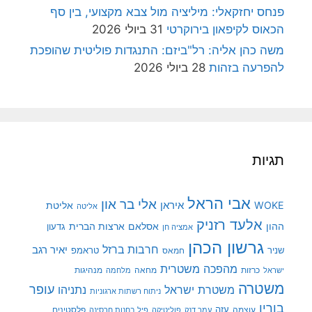
פנחס יחזקאלי: מיליציה מול צבא מקצועי, בין סף
הכאוס לקיפאון בירוקרטי
31 ביולי 2026
משה כהן אליה: רל"ביזם: התנגדות פוליטית שהופכת
להפרעה בזהות
28 ביולי 2026
תגיות
אבי הראל
אלי בר און
איראן
WOKE
אליטת
אליטה
אלעד רזניק
ההון
אסלאם
ארצות הברית
גדעון
אמציה חן
גרשון הכהן
חרבות ברזל
יאיר רגב
שניר
טראמפ
חמאס
מהפכה משטרית
מנהיגות
ישראל
כרזות
מחאה
מלחמה
משטרה
עופר
משטרת ישראל
נתניהו
ניתוח רשתות ארגוניות
בורין
עוצמה
עזה
פלסטינים
עמר דנק
פוליטיקה
פיל בחנות חרסינה