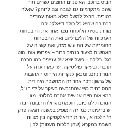
הביט ברוכבי האופניים החוצים גשרים תוך
שהם מתקדמים גם לגובה וגם לרוחק? שאלה
רטורית. הרצל למשל מילא מאות עמודים
בכתיבה שהיא כל כולה דיאלקטיקה
מודרניסטית הלוקחת מצד אחד את ההבטחות
הערכיות של הליברליזם ואת ההבטחות
החומריות של התיעוש מזה, ואת קשייה של
האנושות לצעוד בנתיב ברור – אפרופו אותו נווט
רגלי בלילה – פועל יוצא של עניינים כמו חברה
תרבות ובעיקר פוליטיקה. עד כאן הערה על
המודרניזם. ומכאן לנקודות הייחוס האהובות
של גרשון: דבר אחד זה המחשבה היהודית
המסורתית כפי שהתגבשה בעיקר על ידי חז"ל,
במציאות חיים אנושית אחרת לחלוטין מזו
המוכרת לנו כיום. חוכמתם גדולה ותבונה רבה
יש ברעיונות כמו זה המופיע במשנה חגיגה פרק
ח' הלכה א', אודות הדיאלקטיקה בין מצוות
השבת במקרא (שהן הלכות מעטות) לבין