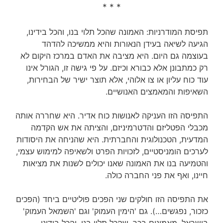
* * *
תפיסת המודרניות: האמונה שהכל תלוי בנו, והכל בידינו,
הגיעה לשיאה בעידן הנאורות והיא ממשיכה להדהד
בעוצמה גם היום. היא מציבה את האדם במרכז היקום לא
רק כמתבונן אלא כבורא וכיזם. על פי גישה זו, הגורל אינו
עוד כוח עליון או צו אלוהי, אלא תוצר ישיר של הבחירות,
השאיפות והמאמצים האנושיים.
התפיסה הזו העניקה לאנושות כוח אדיר. היא שחררה אותה
מכבלי הפטליזם והדטרמיניזם, והציתה את אש הקדמה
המדעית, הטכנולוגית והחברתית. היא שהניחה את היסודות
לערכים הומניסטיים, לזכויות הפרט ולשאיפה למימוש עצמי,
והטמיעה בנו את האמונה שאנו יכולים לשנות את מציאות
חיינו, ואף את פני החברה כולה.
את התפיסה הזו חולקים שני הפכים פוליטיים ביחד (הפכים
כזכור, נפגשים…). גם 'הימין העמוק' וגם 'השמאל העמוק'