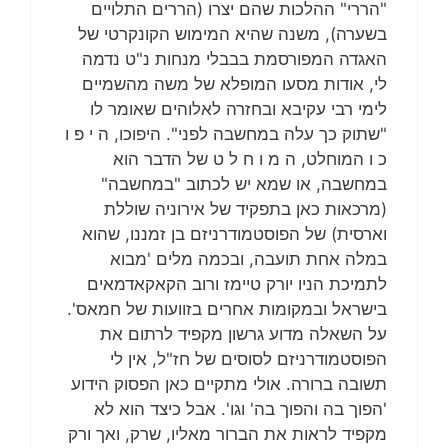
"הררי" ההלכות שהם יצרו (הררים התלויים
בשערה), משנה שהיא המימוש הקונקרטי של
האגדה המפורסמת בבבלי מנחות נ"ט נדמה
לי, אודות מסעו המופלא של משה מהשמיים
לימי רבי עקיבא ובחזרה לאלוהים שאומר לו
"שתוק כך עלה במחשבה לפני". היפוכו, ה י פ ו
כ ו המוחלט, ה מ ו ח ל ט של הדבר הוא
במחשבה, או שמא יש לכתוב "במחשבה"
(מרכאות כאן בתפקיד של אירוניה שוללת
וארסית) של הפוסטמודרניזם בן זמננו, שהוא
במלה אחת תועבה, ובכמה מלים 'מבוא
לתמיכת הניו יורק טיימז ורוב הקאקאדמאים
בישראל ובמקומות אחרים בזוועות של חמאס'.
על השאלה מדוע גרשון מקפיד לרתום את
הפוסטמודרניזם לסוסים של חז"ל, אין לי
תשובה ברורה. אולי מתקיים כאן הפסוק הידוע
'הפוך בה והפוך בה' וגו'. אבל כיצד הוא לא
מקפיד לראות את הברור מאליו, שרק, ואך ורק