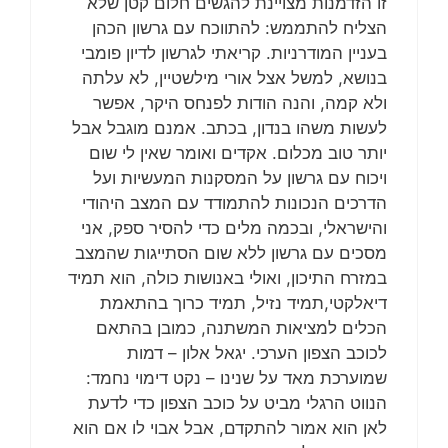
זו הזדמנות מצויינת להגשים חלום קטן שלא
הצליח להתממש: להתווכח עם גרשון הכהן
בעניין המודרניות. קריאתי לגרשון לדיון פומבי
בנושא, למשל אצל אורי מילשטיין, לא עלתה
ולא קמה, והנה הודות לפנחס היקר, אפשר
לעשות משהו בנדון, בכתב. אמנם מוגבל אבל
יותר טוב מכלום. אקדים ואומר שאין לי שום
ויכוח עם גרשון על המסקנות המעשיות ועל
הדרכים הנכונות להתמודד עם המצב היהודי
והישראלי, ובכמה מלים כדי להסיר ספק, אני
מסכים עם גרשון ללא שום הסתייגות שהמצב
במזרח התיכון, ואולי באנושות כולה, הוא תמיד
דיאלקטי,תמיד נזיל, תמיד כרוך בהתאמת
הכלים למציאות המשתנה, כמובן בהתאם
לכוכב הצפון הערכי. יגאל אלון – דמות
שמוערכת מאד על שנינו – נקט דימוי נחמד:
הנווט הרגלי מביט על כוכב הצפון כדי לדעת
לאן הוא אמור להתקדם, אבל אבוי לו אם הוא