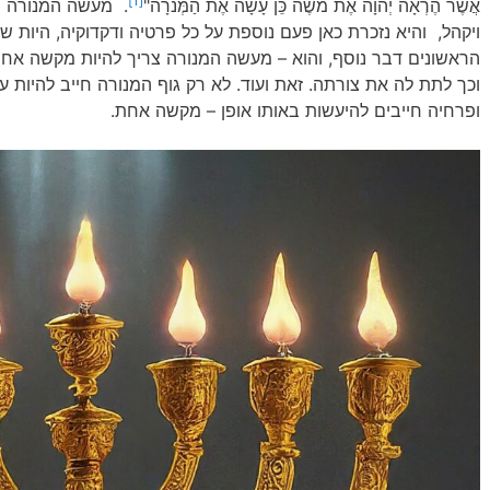
[1]
אֲשֶׁר הֶרְאָה יְהוָה אֶת מֹשֶׁה כֵּן עָשָׂה אֶת הַמְּנֹרָה"
. מעשה המנורה נ
ויקהל, והיא נזכרת כאן פעם נוספת על כל פרטיה ודקדוקיה, היות
הראשונים דבר נוסף, והוא – מעשה המנורה צריך להיות מקשה אח
וכך לתת לה את צורתה. זאת ועוד. לא רק גוף המנורה חייב להיות 
ופרחיה חייבים להיעשות באותו אופן – מקשה אחת.