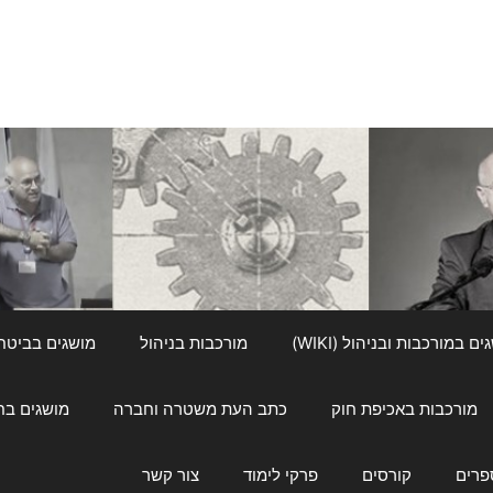
ם במורכבות ובניהול (WIKI)
מורכבות בניהול
מושגים בביטחון ל
מורכבות באכיפת חוק
כתב העת משטרה וחברה
מושגים בחינוך
פרים
קורסים
פרקי לימוד
צור קשר