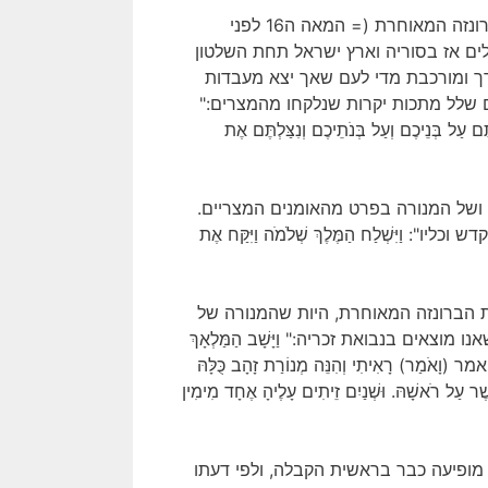
, תבניתה של מנורת המשכן שייך לתקופת הברונזה המאוחרת (= המאה ה16 לפני
ים אז בסוריה וארץ ישראל תחת השלטון
ערך ומורכבת מדי לעם שאך יצא מעבדות
ם שלל מתכות יקרות שנלקחו מהמצרים:"
תֶּם עַל בְּנֵיכֶם וְעַל בְּנֹתֵיכֶם וְנִצַּלְתֶּם אֶת
ל ושל המנורה בפרט מהאומנים המצריים.
יִּשְׁלַח הַמֶּלֶךְ שְׁלֹמֹה וַיִּקַּח אֶת
 הברונזה המאוחרת, היות שהמנורה של
ים בנבואת זכריה:" וַיָּשָׁב הַמַּלְאָךְ
ויאמר (וָאֹמַר) רָאִיתִי וְהִנֵּה מְנוֹרַת זָהָב כֻּלָּהּ
שֶׁר עַל רֹאשָׁהּ. וּשְׁנַיִם זֵיתִים עָלֶיהָ אֶחָד מִימִין
ופיעה כבר בראשית הקבלה, ולפי דעתו