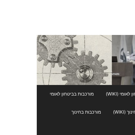
אומי (WIKI)
מורכבות בביטחון לאומי
 (WIKI)
מורכבות בחינוך