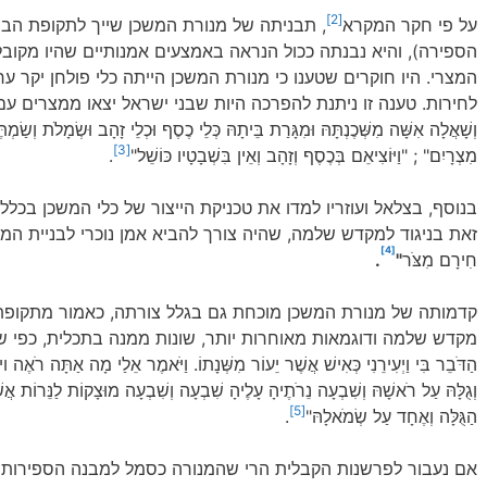
[2]
על פי חקר המקרא
הספירה), והיא נבנתה ככול הנראה באמצעים אמנותיים שהיו מקובל
המצרי. היו חוקרים שטענו כי מנורת המשכן הייתה כלי פולחן יקר 
לחירות. טענה זו ניתנת להפרכה היות שבני ישראל יצאו ממצרים ע
וְשָׁאֲלָה אִשָּׁה מִשְּׁכֶנְתָּהּ וּמִגָּרַת בֵּיתָהּ כְּלֵי כֶסֶף וּכְלֵי זָהָב וּשְׂמָלֹת וְשַׂמְ
[3]
מִצְרָיִם" ; "וַיּוֹצִיאֵם בְּכֶסֶף וְזָהָב וְאֵין בִּשְׁבָטָיו כּוֹשֵׁל"
.
בנוסף, בצלאל ועוזריו למדו את טכניקת הייצור של כלי המשכן בכל
זאת בניגוד למקדש שלמה, שהיה צורך להביא אמן נוכרי לבניית המקדש וכליו": וַ
[4]
חִירָם מִצֹּר
"
.
קדמותה של מנורת המשכן מוכחת גם בגלל צורתה, כאמור מתקופת
מקדש שלמה ודוגמאות מאוחרות יותר, שונות ממנה בתכלית, כפי שאנו מוצא
הַדֹּבֵר בִּי וַיְעִירֵנִי כְּאִישׁ אֲשֶׁר יֵעוֹר מִשְּׁנָתוֹ. וַיֹּאמֶר אֵלַי מָה אַתָּה רֹאֶה 
וְגֻלָּהּ עַל רֹאשָׁהּ וְשִׁבְעָה נֵרֹתֶיהָ עָלֶיהָ שִׁבְעָה וְשִׁבְעָה מוּצָקוֹת לַנֵּרוֹת אֲ
[5]
הַגֻּלָּה וְאֶחָד עַל שְׂמֹאלָהּ"
.
אם נעבור לפרשנות הקבלית הרי שהמנורה כסמל למבנה הספירות מ