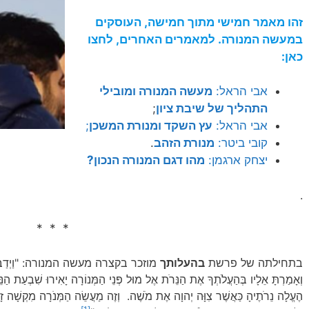
זהו מאמר חמישי מתוך חמישה, העוסקים
במעשה המנורה. למאמרים האחרים, לחצו
כאן:
אבי הראל:
מעשה המנורה ומובילי
התהליך של שיבת ציון
;
אבי הראל:
עץ השקד ומנורת המשכן
;
קובי ביטר:
מנורת הזהב
.
יצחק ארגמן:
מהו דגם המנורה הנכון?
.
* * *
בתחילתה של פרשת
בהעלותך
מוזכר בקצרה מעשה המנורה: "וַיְדַבֵּר יְה
וְאָמַרְתָּ אֵלָיו בְּהַעֲלֹתְךָ אֶת הַנֵּרֹת אֶל מוּל פְּנֵי הַמְּנוֹרָה יָאִירוּ שִׁבְעַת הַנֵּ
הֶעֱלָה נֵרֹתֶיהָ כַּאֲשֶׁר צִוָּה יְהוָה אֶת מֹשֶׁה. וְזֶה מַעֲשֵׂה הַמְּנֹרָה מִקְשָׁה זָ