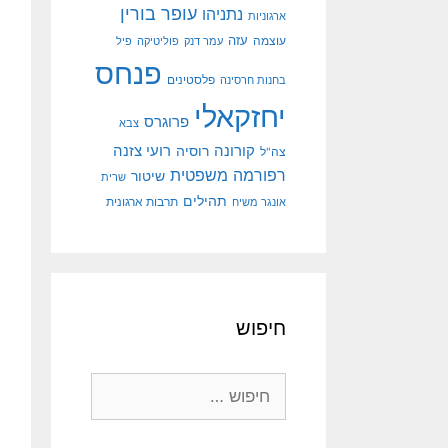
עופר בורין
נתניהו
ארגוניות
עוצמה
עזה
עמר דנק
פוליטיקה
פיל
פנחס
פלסטינים
בחנות חרסינה
יחזקאלי
פרוגרס
צבא
קורונה
רועי צזנה
רוסיה
צה"ל
רפורמה משפטית
שיטור
שרית
תהילים
אונגר משיח
תרבות ארגונית
חיפוש
חיפוש: