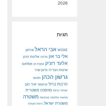
2026
תגיות
אבי הראל
איראן
WOKE
אלי בר און
אליטת ההון
אליטה
אלעד רזניק
אסלאם
אמציה חן
ארצות הברית
גדעון שניר
גרשון הכהן
חמאס
חרבות ברזל
יאיר רגב
טראמפ
מהפכה משטרית
ישראל
כרזות
משטרה
מנהיגות
מחאה
מלחמה
משטרת ישראל
ניתוח רשתות