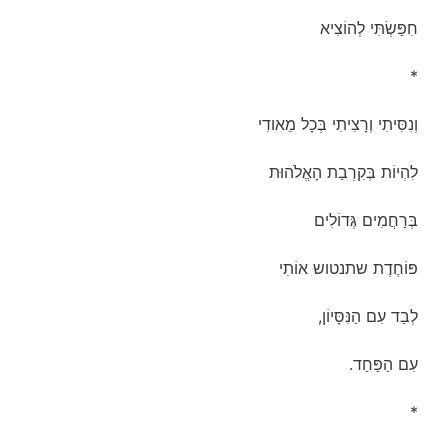
חִפַּשְׂתִּי לְהוֹצִיא
*
וְנִסִּיתִי וְרָצִיתִי בְּכָל מֵאודִי
לִהְיוֹת בְּקִרְבַת הָאֱלֹהוּת
בְּרַחֲמִים גְּדוֹלִים
פּוֹחֶדֶת שתנטוש אוֹתִי
לְבַד עִם הַנִּסָּיוֹן,
עִם הַפַּחַד.
*