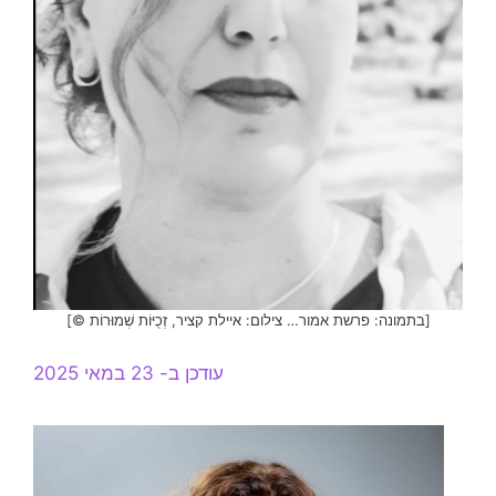
[בתמונה: פרשת אמור… צילום: איילת קציר, זְכֻיּוֹת שְׁמוּרוֹת ©]
עודכן ב- 23 במאי 2025