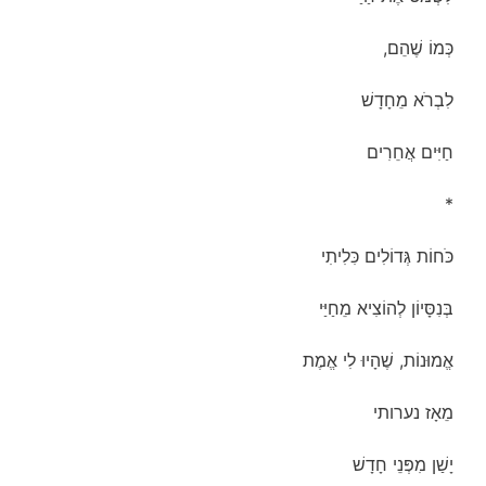
כְּמוֹ שֶׁהֵם,
לִבְרֹא מֵחָדָשׁ
חַיִּים אֲחֵרִים
*
כֹּחוֹת גְּדוֹלִים כִּלִיתִי
בְּנִסָּיוֹן לְהוֹצִיא מֵחַיַּי
אֱמוּנוֹת, שֶׁהָיוּ לִי אֱמֶת
מֵאָז נערותי
יָשַׁן מִפְּנֵי חָדָשׁ