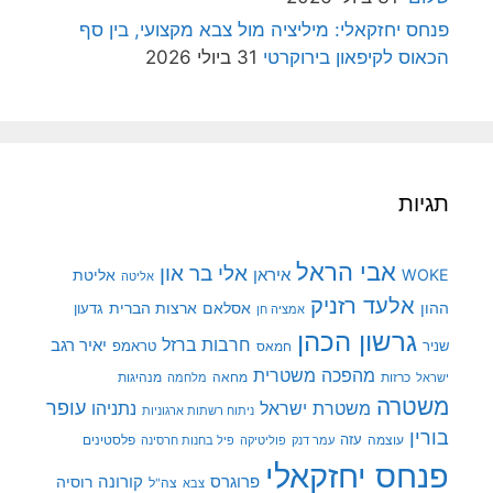
פנחס יחזקאלי: מיליציה מול צבא מקצועי, בין סף
הכאוס לקיפאון בירוקרטי
31 ביולי 2026
תגיות
אבי הראל
אלי בר און
איראן
WOKE
אליטת
אליטה
אלעד רזניק
ההון
אסלאם
ארצות הברית
גדעון
אמציה חן
גרשון הכהן
חרבות ברזל
יאיר רגב
שניר
טראמפ
חמאס
מהפכה משטרית
מנהיגות
ישראל
כרזות
מחאה
מלחמה
משטרה
עופר
משטרת ישראל
נתניהו
ניתוח רשתות ארגוניות
בורין
עוצמה
עזה
פלסטינים
עמר דנק
פוליטיקה
פיל בחנות חרסינה
פנחס יחזקאלי
קורונה
פרוגרס
רוסיה
צה"ל
צבא