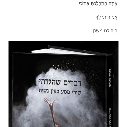
וְאַתָּה הִתְהַלַּכְתָּ בְּתוֹכִי
וַאֲנִי היתי לְךָ
וְהָיָה לָנוּ מִשְׁכָּן.