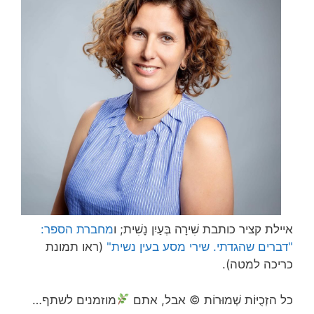
איילת קציר כותבת שִׁירָה בְּעַיִן נָשִׁית; ו
מחברת הספר:
"דברים שהגדתי. שירי מסע בעין נשית"
(ראו תמונת
כריכה למטה).
כל הזְכֻיּוֹת שְׁמוּרוֹת © אבל, אתם
מוזמנים לשתף…