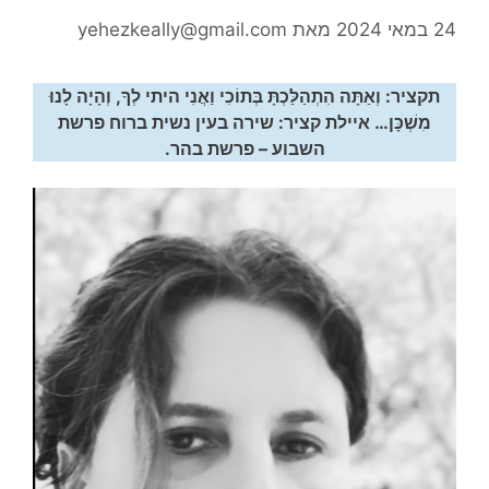
24 במאי 2024
מאת
yehezkeally@gmail.com
תקציר: וְאַתָּה הִתְהַלַּכְתָּ בְּתוֹכִי וַאֲנִי היתי לְךָ, וְהָיָה לָנוּ
מִשְׁכָּן… איילת קציר: שירה בעין נשית ברוח פרשת
השבוע – פרשת בהר.