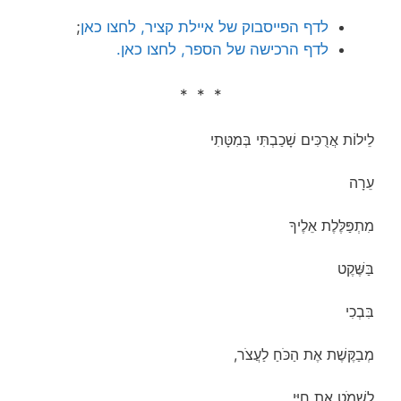
לדף הפייסבוק של איילת קציר, לחצו כאן
;
לדף הרכישה של הספר, לחצו כאן.
* * *
לֵילוֹת אֲרֻכִּים שָׁכַבְתִּי בְּמִטָּתִי
עֵרָה
מִתְפַּלֶּלֶת אֵלֶיךָ
בַּשֶּׁקֶט
בִּבְכִי
מְבַקֶּשֶׁת אֶת הַכֹּחַ לַעֲצֹר,
לִשְׁמֹט אֶת חַיַּי