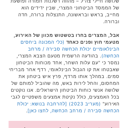
שלושה חיילי צה"ל – מהווה רשלנות חמורה ופושעת
של הממסד הביטחוני המצרי, שבין ידידים הוא
מחייב, בראש ובראשונה, התנצלות ברורה, חדה
וברורה.
אבל, המצרים בחרו בטשטוש מכוון של האירוע,
מטעמי חוץ ופנים כאחד
(כלי המכונה ביחסים
הבינלאומיים יכולת הכחשה סבירה / מרחב
הכחשה)
. בהודעה הרשמית מטעם הצבא המצרי,
נמסר כי "עם עלות השחר, אחד מכוחות הביטחון
שאבטחו את קו הגבול הבינלאומי, רדף אחר מבריחי
סמים. במהלך אותו מרדף, פרץ איש ביטחון את
המחסום, והחל לירות באש, מה שהוביל למותם של
שלושה אנשי כוחות הביטחון הישראלים. אנו נוקטים
בכל האמצעים, כולל נקיטת אמצעים משפטיים לגבי
האירוע"
(מעריב 2023)
[להרחבה בנושא: יכולת
הכחשה סבירה / מרחב הכחשה, לחצו כאן]
.