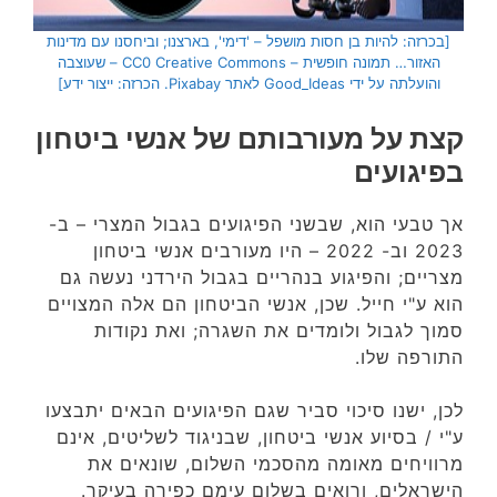
[בכרזה: להיות בן חסות מושפל – 'דימי', בארצנו; וביחסנו עם מדינות
האזור… תמונה חופשית – CC0 Creative Commons – שעוצבה
והועלתה על ידי Good_Ideas לאתר Pixabay. הכרזה: ייצור ידע]
קצת על מעורבותם של אנשי ביטחון
בפיגועים
אך טבעי הוא, שבשני הפיגועים בגבול המצרי – ב-
2023 וב- 2022 – היו מעורבים אנשי ביטחון
מצריים; והפיגוע בנהריים בגבול הירדני נעשה גם
הוא ע"י חייל. שכן, אנשי הביטחון הם אלה המצויים
סמוך לגבול ולומדים את השגרה; ואת נקודות
התורפה שלו.
לכן, ישנו סיכוי סביר שגם הפיגועים הבאים יתבצעו
ע"י / בסיוע אנשי ביטחון, שבניגוד לשליטים, אינם
מרוויחים מאומה מהסכמי השלום, שונאים את
הישראלים, ורואים בשלום עימם כפירה בעיקר.