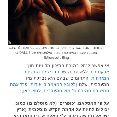
[בתמונה: שם המשחק – רפיסות… מתנהגים כמו בני חסות (דימי)…
התמונה עובדה במערכת הבינה המלאכותית של DALL·E ב-
Microsoft Bing]
אי אפשר לנהל במזרח התיכון מדיניות חוץ
אפקטיבית
ללא הבנה של
פרדיגמת החשיבה
המזרחית
והתחומים שבהם היא נבדלת מזו
המערבית, שלנו
[לקובץ המאמרים אודות 'פרדיגמת
החשיבה המזרחית' מול המערבית, לחצו כאן]
:
על פי האסלאם, 'כופרים' (לא מוסלמים) כמונו
יכולים לחיות על אדמת הקדש מוסלמית (ארץ
ישראל נכבשה כזכור ע"י סאלח א-דין ומאז היא