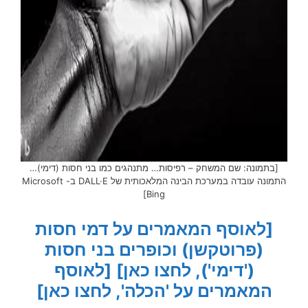
[בתמונה: שם המשחק – רפיסות… מתנהגים כמו בני חסות (דימי)…
התמונה עובדה במערכת הבינה המלאכותית של DALL·E ב- Microsoft
Bing]
[לאוסף המאמרים על דמי חסות
(פרוטקשן) וכופרים בני חסות
('דימי'), לחצו כאן]
[לאוסף
המאמרים על 'הכלה', לחצו כאן]