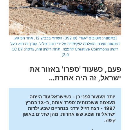
[בתמונה: אוטובוס "אגד" (קו 392) השרוף בכביש 12, אחר הפיגוע.
התמונה נוצרה והועלתה לויקיפדיה על ידי דובר צה"ל. קובץ זה הוא בעל
רישיון Creative Commons להפצה, תחת רישיון זהה, גרסה: CC BY
2.0]
פעם, כשעוד 'ספרו' באזור את
ישראל, זה היה אחרת…
יותר מעשור לפני כן - כשישראל עוד הייתה 
מעצמה ששכנותיה 'ספרו' אותה, ב-13 במרץ 
1997 - רצח חייל ירדני בנהריים שבע ילדות 
ישראליות ופצע שש אחרות, מהן שתיים באופן 
קשה. 