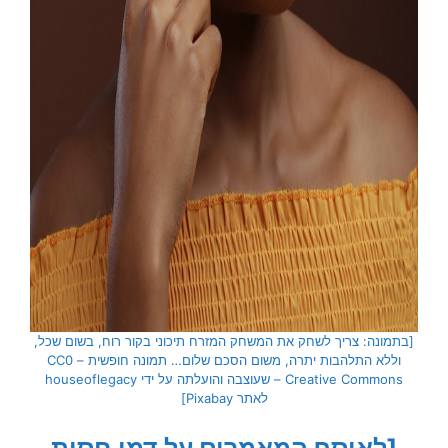
[בתמונה: צריך לשחק את המשחק המזרח תיכוני בקור רוח, בשום שכל,
וללא התלהבות יתרה, משום הסכם שלום… תמונה חופשית – CC0
Creative Commons – שעוצבה והועלתה על ידי houseoflegacy
לאתר Pixabay]