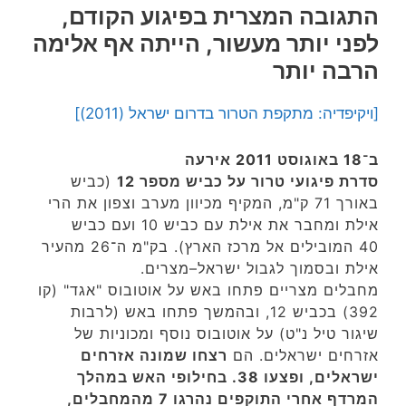
התגובה המצרית בפיגוע הקודם,
לפני יותר מעשור, הייתה אף אלימה
הרבה יותר
[ויקיפדיה: מתקפת הטרור בדרום ישראל (2011)]
ב־18 באוגוסט 2011 אירעה
סדרת פיגועי טרור על כביש מספר 12
(כביש
באורך 71 ק"מ, המקיף מכיוון מערב וצפון את הרי
אילת ומחבר את אילת עם כביש 10 ועם כביש
40 המובילים אל מרכז הארץ). בק"מ ה־26 מהעיר
אילת ובסמוך לגבול ישראל–מצרים.
מחבלים מצריים פתחו באש על אוטובוס "אגד" (קו
392) בכביש 12, ובהמשך פתחו באש (לרבות
שיגור טיל נ"ט) על אוטובוס נוסף ומכוניות של
אזרחים ישראלים. הם
רצחו שמונה אזרחים
ישראלים, ופצעו 38. בחילופי האש במהלך
המרדף אחרי התוקפים נהרגו 7 מהמחבלים,