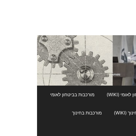
אומי (WIKI)
מורכבות בביטחון לאומי
 (WIKI)
מורכבות בחינוך