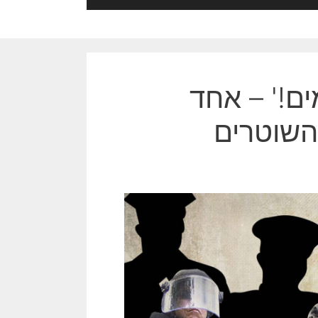
ים!' – אחד
השוטרים