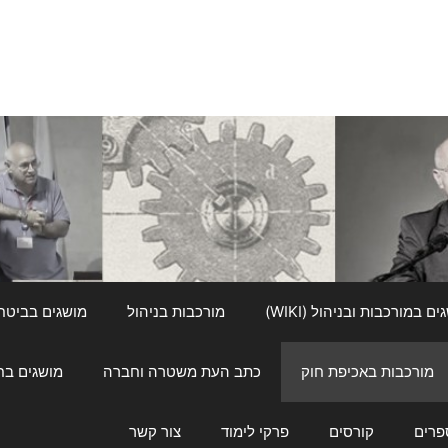
ם במורכבות ובניהול (WIKI)
מורכבות בניהול
מושגים בביטחון ל
מורכבות באכיפת חוק
כתב העת משטרה וחברה
מושגים בחינוך
פרים
קורסים
פרקי לימוד
צור קשר