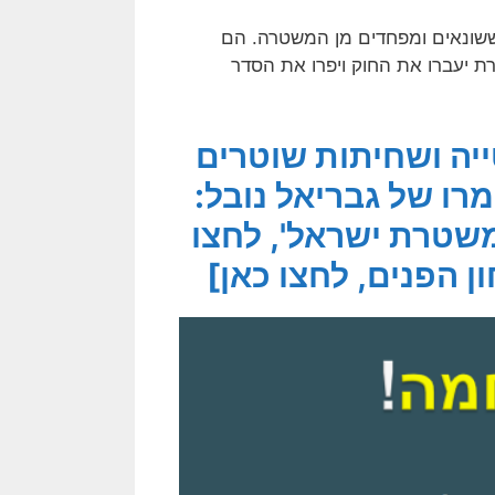
ששונאים ומפחדים מן המשטרה. הם
רת יעברו את החוק ויפרו את הסדר
יה ושחיתות שוטרים
רו של גבריאל נובל:
שטרת ישראל', לחצו
 הפנים, לחצו כאן]