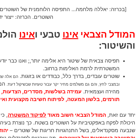
[בכרזה: יאללה מלחמה… התפיסה הלוחמנית של השוטרים 
השוטרים. הכרזה: ייצור יד
המודל הצבאי
אינו
טבעי ו
אינו
הולם
והשיטור:
תפיסה צבאית של שיטור היא אלימה יותר,; ואנו כבר יוד
המשטרתית לרמת האלימות ברחוב.
שוטרים עובדים, בדרך כלל, כבודדים או בזוגות.
הם אלה שצר
הם 
ובמצבי לחץ, והם גם משלמים מחיר יקר עבור טעויות שבשיקול דעת.
מהירה ועצמאית.
עמידה בשלשות, מסדרים, הצדעות, ר
תורמים, בלשון המעטה, לפיתוח
חשיבה מקצועית
ואינ
יחד עם זאת,
המודל הצבאי חשוב מאוד
לפיקוד המשטרה
, כי
היכולת לפקח באפקטיביות על השוטרים בשטח. כך נוצרת בעיה, 
שנבעה מסקנדאלים, בשל התנהגויות חריגות של שוטרים –
יהוד
והחשיבה העצמאית של השוטרים
, מה שיבטיח לסקנדלים נוס