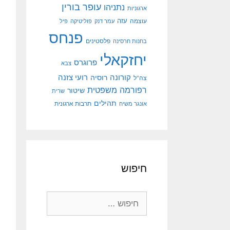
עופר בורין
נתניהו
ארגוניות
עוצמה
עזה
עמר דנק
פוליטיקה
פיל
פנחס
פלסטינים
בחנות חרסינה
יחזקאלי
פרוגרס
צבא
קורונה
רועי צזנה
רוסיה
צה"ל
רפורמה משפטית
שיטור
שרית
תהילים
אונגר משיח
תרבות ארגונית
חיפוש
חיפוש: