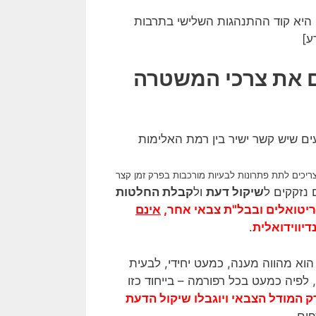
היא קוד ההתנהגות השלישי בתרבות
ע]
 את צרכי המשטרה
עים שיש קשר ישיר בין רמת האלימות
יכים לתת פתרונות לבעיות מורכבות בפרק זמן קצר
נזקקים ל
שיקול דעת
ול
קבלת החלטות
יטואלים ובבל"ת צבאי אחר
,
אינם
דיווידואלית
.
 הוא מהווה מענה, כמעט יחידי, לבעית
לפיה כמעט בכל רפורמה – בייחוד כזו
ק המודל הצבאי ויוגבלו שיקול הדעת
פים.