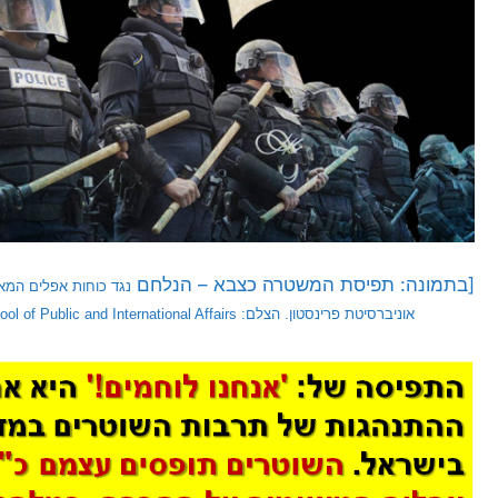
[בתמונה: תפיסת המשטרה כצבא – הנלחם
נגד כוחות אפלים המא
אוניברסיטת פרינסטון. הצלם: Egan Jimenez, Woodrow Wilson School of Public and International Affairs