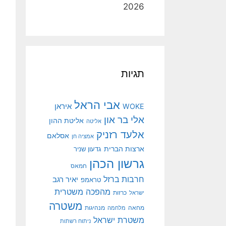
2026
תגיות
אבי הראל
איראן
WOKE
אלי בר און
אליטת ההון
אליטה
אלעד רזניק
אסלאם
אמציה חן
ארצות הברית
גדעון שניר
גרשון הכהן
חמאס
חרבות ברזל
יאיר רגב
טראמפ
מהפכה משטרית
ישראל
כרזות
משטרה
מנהיגות
מחאה
מלחמה
משטרת ישראל
ניתוח רשתות