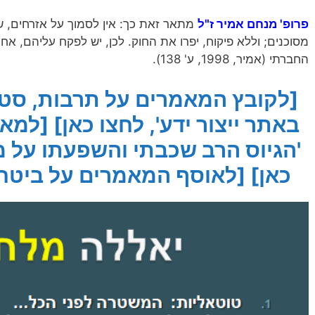
פרופ' מנחם אמיר ז"ל
מתאר זאת כך: אין לסמוך על אזרחים, 
מסוכנים; וללא פיקוח, יפרו את החוק. לכן, יש לפקח עליהם, אח
החברתי (אמיר, 1998, ע' 138).
[לקובץ המאמרים על תרבות, סטי
באתר ייצור ידע', לחצו כאן]
[למאמ
'הגיוס הרב שכבתי והשפעתו על מ
כאן]
[לאוסף המאמרים על ביטחון