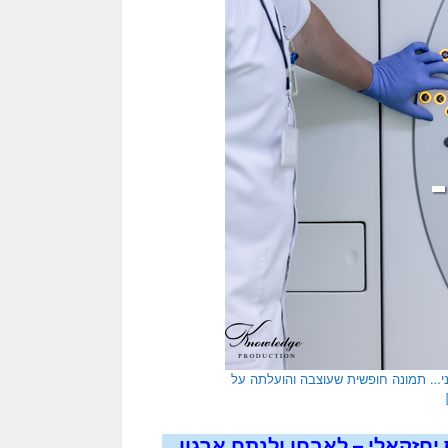
וני… תמונה חופשית שעוצבה והועלתה על
יחזקאלי – לאבחן ולנתח ארגון