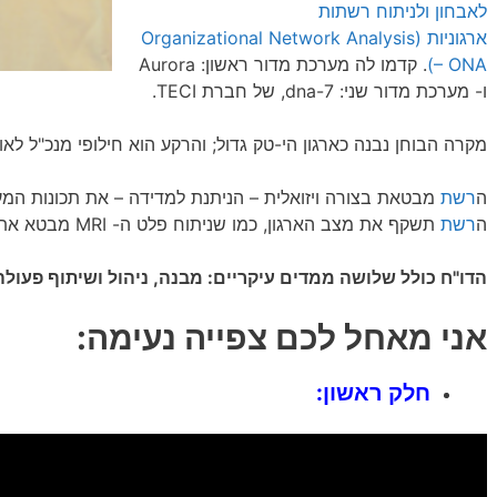
לאבחון ולניתוח רשתות
ארגוניות
(Organizational Network Analysis
– ONA)
. קדמו לה מערכת מדור ראשון: Aurora
ו- מערכת מדור שני: dna-7, של חברת TECI.
מקרה הבוחן נבנה כארגון הי-טק גדול; והרקע הוא חילופי מנכ"ל לאו
ה
רשת
מבטאת בצורה ויזואלית – הניתנת למדידה – את תכונות המע
ה
רשת
תשקף את מצב הארגון, כמו שניתוח פלט ה- MRI מבטא את מצב הגוף!
הדו"ח כולל שלושה ממדים עיקריים: מבנה, ניהול ושיתוף פעולה,
אני מאחל לכם צפייה נעימה:
חלק ראשון: