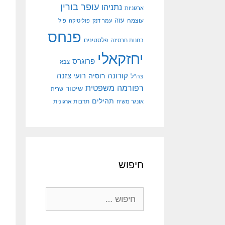
עופר בורין
נתניהו
ארגוניות
עוצמה
עזה
עמר דנק
פוליטיקה
פיל
פנחס
פלסטינים
בחנות חרסינה
יחזקאלי
פרוגרס
צבא
קורונה
רועי צזנה
רוסיה
צה"ל
רפורמה משפטית
שיטור
שרית
תהילים
אונגר משיח
תרבות ארגונית
חיפוש
חיפוש: