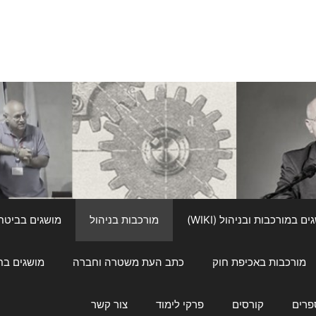
ם במורכבות ובניהול (WIKI)
מורכבות בניהול
מושגים בביטחון ל
מורכבות באכיפת חוק
כתב העת משטרה וחברה
מושגים בחינוך
פרים
קורסים
פרקי לימוד
צור קשר