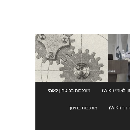
אומי (WIKI)
מורכבות בביטחון לאומי
 (WIKI)
מורכבות בחינוך