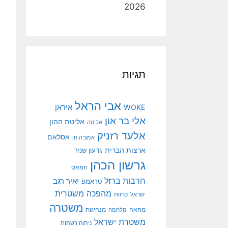
2026
תגיות
אבי הראל
איראן
WOKE
אלי בר און
אליטת ההון
אליטה
אלעד רזניק
אסלאם
אמציה חן
ארצות הברית
גדעון שניר
גרשון הכהן
חמאס
חרבות ברזל
יאיר רגב
טראמפ
מהפכה משטרית
ישראל
כרזות
משטרה
מנהיגות
מחאה
מלחמה
משטרת ישראל
ניתוח רשתות