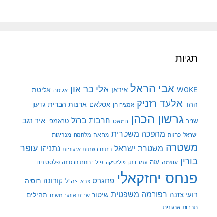
תגיות
אבי הראל
אלי בר און
איראן
WOKE
אליטת
אליטה
אלעד רזניק
ההון
אסלאם
ארצות הברית
גדעון
אמציה חן
גרשון הכהן
חרבות ברזל
יאיר רגב
שניר
טראמפ
חמאס
מהפכה משטרית
מנהיגות
ישראל
כרזות
מחאה
מלחמה
משטרה
עופר
משטרת ישראל
נתניהו
ניתוח רשתות ארגוניות
בורין
עוצמה
עזה
פלסטינים
עמר דנק
פוליטיקה
פיל בחנות חרסינה
פנחס יחזקאלי
קורונה
פרוגרס
רוסיה
צה"ל
צבא
רפורמה משפטית
רועי צזנה
שיטור
תהילים
שרית אונגר משיח
תרבות ארגונית