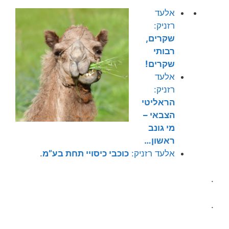
אלעד
רזניק:
שקרים,
רבותי
שקרים!
אלעד
רזניק:
הראליטי
הצבאי –
מי גונב
ראשון…
אלעד רזניק:
כוכבי כיסויי תחת בע”מ
.
.
.