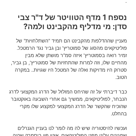
.
נספח 1 מדף הטוויטר של ד"ר צבי
סדן: מי מדליף מהקבינט ולמה?
מעניין שההדלפות מהקבינט הם תמיד "השתלחויות" של
פוליטיקאים מהסוג של סמוטריץ' ובן גביר נגד הרמטכל.
זמיר רואה בסמוטריץ' איזה סמ"ר מושתן שלא מבין
מהחיים שלו, וזה למרות שהתחזיות של סמוטריץ', בן גביר,
סטרוק היו מדויקות ואלה של המטכל היו שגויות.. במקרה
הטוב.
כבר דיברתי על זה שהיחס המזלזל של הדרג המקצועי לדרג
הנבחר, לפוליטיקאים, ממשיך גם אחרי השבעה באוקטובר
שהוכיח שהקשר של הדרג המקצועי למקצוע שלו מקרי
בהחלט.
ועכשיו להיסטוריה שיש לה מה לומר לנו
בעניין הגנרלים
שמגינים עלינו מפני הפוליטיקאים. אוטו פון ביסמרק שהיה