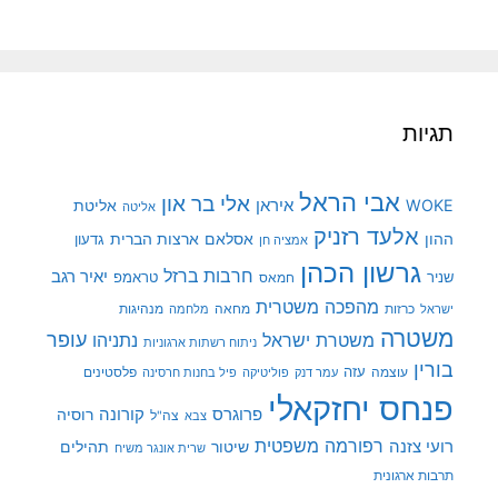
תגיות
אבי הראל
אלי בר און
איראן
WOKE
אליטת
אליטה
אלעד רזניק
ההון
אסלאם
ארצות הברית
גדעון
אמציה חן
גרשון הכהן
חרבות ברזל
יאיר רגב
שניר
טראמפ
חמאס
מהפכה משטרית
מנהיגות
ישראל
כרזות
מחאה
מלחמה
משטרה
עופר
משטרת ישראל
נתניהו
ניתוח רשתות ארגוניות
בורין
עוצמה
עזה
פלסטינים
עמר דנק
פוליטיקה
פיל בחנות חרסינה
פנחס יחזקאלי
קורונה
פרוגרס
רוסיה
צה"ל
צבא
רפורמה משפטית
רועי צזנה
שיטור
תהילים
שרית אונגר משיח
תרבות ארגונית