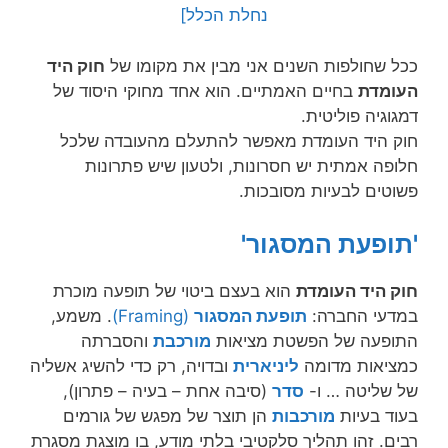
נחלת הכלל]
ככל שחולפות השנים אני מבין את מקומו של
חוק היד
העומדת
בחיים האמתיים. הוא אחד מחוקי היסוד של
דמגוגיה פוליטית.
חוק היד העומדת מאפשר להתעלם מהעובדה שלכל
חלופה אמתית יש חסרונות, ולטעון שיש פתרונות
פשוטים לבעיות מסובכות.
'תופעת המסגור'
חוק היד העומדת
הוא בעצם ביטוי של תופעה מוכרת
במדעי החברה:
תופעת המסגור
(Framing)
. משמע,
התופעה של הפשטת מציאות
מורכבת
והסברתה
כמציאות מדומה
ליניארית
ובדויה, רק כדי להשיג אשליה
של שליטה … ו-
סדר
(סיבה אחת – בעיה – פתרון),
בעוד בעיות
מורכבות
הן תוצר של מפגש של גורמים
רבים. זהו תהליך סלקטיבי בלתי מודע, בו מוצגת מסגרת