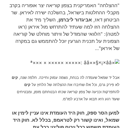
"ההצלחה" האמריקנית בצפון קוריאה יצר אופוריה בקרב
מקבלי ההחלטות בישראל, בהשלכה ישירה לאיראן. שר
הביטחון דאז,
אביגדור ליברמן
, השליך מיד את
ההצלחה הזו למה שעתיד להתרחש מול איראן (ראו
למטה): "הלוואי שהמודל של וויתור מוחלט של קוריאה
הצפונית על תכנית הגרעין יוכל להתממש גם במקרה
של איראן"…
אבל יד שמאל שעמדה לה בנחת, נשמה עמוק וחייכה. חלפה שנה,
קים
לא פירק גרם, וכל אלו שחיברו את ההצלחה של הלחץ על
קים
להתפרקות וכניעה של צפון קוריאה שכחו הבטחתם מזמן, ומבטיחים
שעוד רגע היא תבוא על ארבע למו"מ.
למען הסר ספק, חוק היד העומדת אינו עניין לימין או
שמאל, ואינו קשור רק לטראמפ, בכלל לא. חוק היד
העומדת משמש בכל ויכוח פוליטי בכל עת.