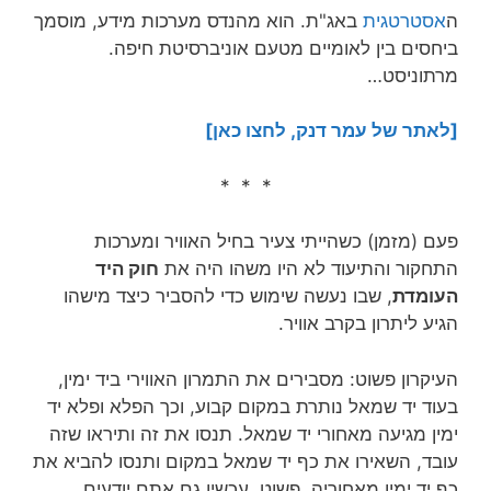
ה
אסטרטגית
באג"ת. הוא מהנדס מערכות מידע, מוסמך
ביחסים בין לאומיים מטעם אוניברסיטת חיפה.
מרתוניסט…
[לאתר של עמר דנק, לחצו כאן]
* * *
פעם (מזמן) כשהייתי צעיר בחיל האוויר ומערכות
התחקור והתיעוד לא היו משהו היה את
חוק היד
העומדת
, שבו נעשה שימוש כדי להסביר כיצד מישהו
הגיע ליתרון בקרב אוויר.
העיקרון פשוט: מסבירים את התמרון האווירי ביד ימין,
בעוד יד שמאל נותרת במקום קבוע, וכך הפלא ופלא יד
ימין מגיעה מאחורי יד שמאל. תנסו את זה ותיראו שזה
עובד, השאירו את כף יד שמאל במקום ותנסו להביא את
כף יד ימין מאחוריה. פשוט, עכשיו גם אתם יודעים