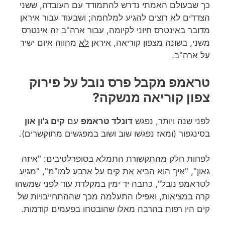
כך שבעולם האמתי נדרש להתמודד עם העובדה, ששני
הצדדים לא רוצים להגיע למלחמה; ושבעוד עבור איראן
מדובר באינטרס חיוני לקיומה, עבור ארה"ב זה אינטרס
משני, בשונה מצפון קוריאה, איראן
לא
מהווה איום ישיר
על ארה"ב.
טראמפ מקבל פרס נובל על פירוק
צפון קוריאה מנשקה?
לפני שנה ויותר, נפגש
דונלד טראמפ
עם
קים ג'ון און
בסינגפור (ומאז נפגשו שוב ושוב במפגשים מתוקשרים).
לפחות חלק מהתקשורת התמלא בסופרלטיבים: "איזה
גאון", "איך הוא הביא את קים על ארבע למו"מ", "מגיע
לטראמפ נובל", כתבה יד ימין במקלדת עוד לפני שמשהו
קרה במציאות, ואפילו התעלמה מכך שההתחייבויות של
קים היו רפות בהרבה מאלו שהובטחו בפעמים קודמות.