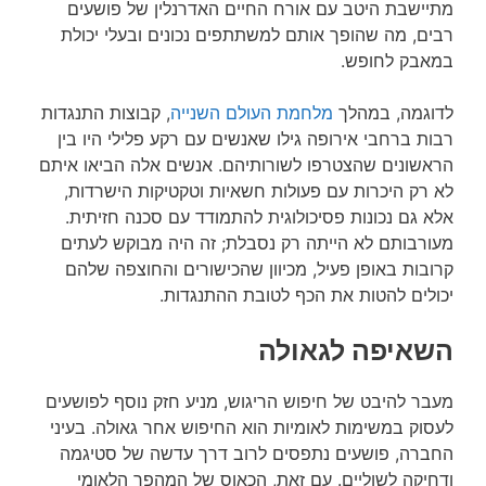
מתיישבת היטב עם אורח החיים האדרנלין של פושעים
רבים, מה שהופך אותם למשתתפים נכונים ובעלי יכולת
במאבק לחופש.
לדוגמה, במהלך
מלחמת העולם השנייה
, קבוצות התנגדות
רבות ברחבי אירופה גילו שאנשים עם רקע פלילי היו בין
הראשונים שהצטרפו לשורותיהם. אנשים אלה הביאו איתם
לא רק היכרות עם פעולות חשאיות וטקטיקות הישרדות,
אלא גם נכונות פסיכולוגית להתמודד עם סכנה חזיתית.
מעורבותם לא הייתה רק נסבלת; זה היה מבוקש לעתים
קרובות באופן פעיל, מכיוון שהכישורים והחוצפה שלהם
יכולים להטות את הכף לטובת ההתנגדות.
השאיפה לגאולה
מעבר להיבט של חיפוש הריגוש, מניע חזק נוסף לפושעים
לעסוק במשימות לאומיות הוא החיפוש אחר גאולה. בעיני
החברה, פושעים נתפסים לרוב דרך עדשה של סטיגמה
ודחיקה לשוליים. עם זאת, הכאוס של המהפך הלאומי