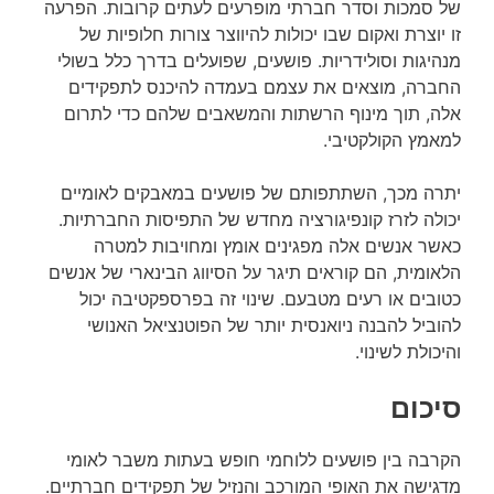
של סמכות וסדר חברתי מופרעים לעתים קרובות. הפרעה
זו יוצרת ואקום שבו יכולות להיווצר צורות חלופיות של
מנהיגות וסולידריות. פושעים, שפועלים בדרך כלל בשולי
החברה, מוצאים את עצמם בעמדה להיכנס לתפקידים
אלה, תוך מינוף הרשתות והמשאבים שלהם כדי לתרום
למאמץ הקולקטיבי.
יתרה מכך, השתתפותם של פושעים במאבקים לאומיים
יכולה לזרז קונפיגורציה מחדש של התפיסות החברתיות.
כאשר אנשים אלה מפגינים אומץ ומחויבות למטרה
הלאומית, הם קוראים תיגר על הסיווג הבינארי של אנשים
כטובים או רעים מטבעם. שינוי זה בפרספקטיבה יכול
להוביל להבנה ניואנסית יותר של הפוטנציאל האנושי
והיכולת לשינוי.
סיכום
הקרבה בין פושעים ללוחמי חופש בעתות משבר לאומי
מדגישה את האופי המורכב והנזיל של תפקידים חברתיים.