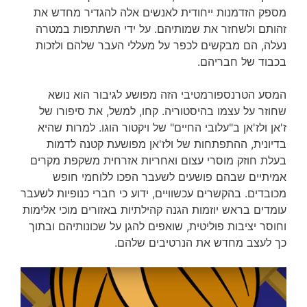
מספק הזדמנות ייחודית לאנשים אלה להגדיר מחדש את
זהותם ולשחזר את שמותיהם. על ידי השתתפות במטרה
נעלה, הם מבקשים לכפר על מעללי העבר שלהם ולזכות
בכבוד של חבריהם.
המסע הטרנספורמטיבי הזה מפושע לגיבור הוא נושא
שחוזר על עצמו בהיסטוריה. קחו, למשל, את סיפורו של
ז'אן ולז'אן ב"עלובי החיים" של ויקטור הוגו. למרות שהיא
בדיונית, ההתפתחות של ולז'אן מפושעת קטנה לדמות
בעלת חוזק מוסרי עצום ואחריות אזרחית משקפת מקרים
אמיתיים שבהם פושעים לשעבר הפכו ללוחמי חופש
מכובדים. בהקשרים עכשוויים, ידוע כי חברי כנופיות לשעבר
עומדים בראש יוזמות הגנה קהילתיות באזורים מוכי אלימות
וחוסר יציבות פוליטית, שואפים להגן על שכונותיהם ובתוך
כך לעצב מחדש את הנרטיבים שלהם.