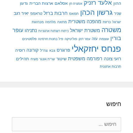
אלעד רזניק
ההון
אסלאם
ארצות הברית
גדעון
אמציה חן
גרשון הכהן
חרבות ברזל
יאיר רגב
שניר
טראמפ
חמאס
מהפכה משטרית
מנהיגות
ישראל
כרזות
מחאה
מלחמה
משטרה
עופר
משטרת ישראל
נתניהו
ניתוח רשתות ארגוניות
בורין
עוצמה
עזה
פלסטינים
עמר דנק
פוליטיקה
פיל בחנות חרסינה
פנחס יחזקאלי
קורונה
פרוגרס
רוסיה
צה"ל
צבא
רפורמה משפטית
רועי צזנה
שיטור
תהילים
שרית אונגר משיח
תרבות ארגונית
חיפוש
חיפוש: