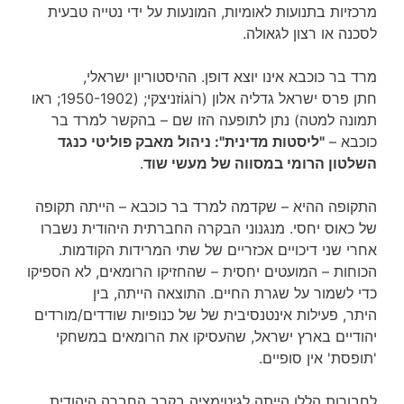
מרכזיות בתנועות לאומיות, המונעות על ידי נטייה טבעית
לסכנה או רצון לגאולה.
מרד בר כוכבא אינו יוצא דופן. ההיסטוריון ישראלי,
חתן פרס ישראל גדליה אלון (רוֹגוֹזניצקי; (1950-1902; ראו
תמונה למטה) נתן לתופעה הזו שם – בהקשר למרד בר
כוכבא –
"ליסטות מדינית": ניהול מאבק פוליטי כנגד
השלטון הרומי במסווה של מעשי שוד
.
התקופה ההיא – שקדמה למרד בר כוכבא – הייתה תקופה
של כאוס יחסי. מנגנוני הבקרה החברתית היהודית נשברו
אחרי שני דיכויים אכזריים של שתי המרידות הקודמות.
הכוחות – המועטים יחסית – שהחזיקו הרומאים, לא הספיקו
כדי לשמור על שגרת החיים. התוצאה הייתה, בין
היתר, פעילות אינטנסיבית של של כנופיות שודדים/מורדים
יהודיים בארץ ישראל, שהעסיקו את הרומאים במשחקי
'תופסת' אין סופיים.
לחבורות הללו הייתה לגיטימציה בקרב החברה היהודית,