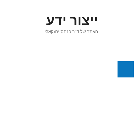
דלג
תוכן
ייצור ידע
האתר של ד"ר פנחס יחזקאלי