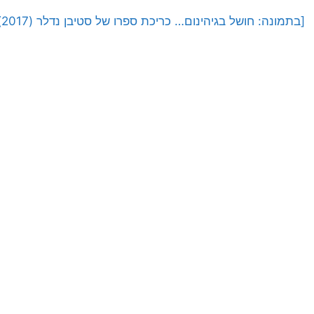
[בתמונה: חושל בגיהינום… כריכת ספרו של סטיבן נדלר (2017). הפרסום באישור הוצאת ידיעות ספרים]