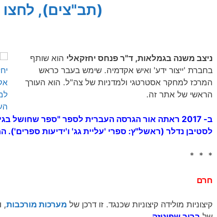
(תב"צים), לחצו 
ניצב משנה בגמלאות, ד"ר פנחס יחזקאלי
הוא שותף
בחברת 'ייצור ידע' ואיש אקדמיה. שימש בעבר כראש
המרכז למחקר אסטרטגי ולמדניות של צה"ל. הוא העורך
הראשי של אתר זה.
ב- 2017 ראתה אור הגרסה העברית לספר "ספר שחושל בגי
לסטיבן נדלר (ראשל"ץ: ספרי 'עליית גג' ו'ידיעות ספרים').
* * *
חרם
קיצוניות מולידה קיצוניות שכנגד. זו דרכן של
מערכות מורכבות
, 
של
ברוך שפינוזה
.