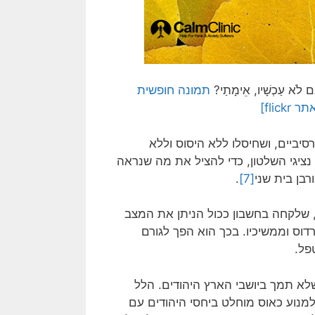
ם לֹא עַכְשָׁיו, אֵימָתַי?
תמונה חופשית
סיביים, ושחיסלו ללא היסוס וללא
ציגי השלטון, כדי להציל את מה שנראה
רבן בית שני
[7]
.
, שלקחה בחשבון ככול הניתן את המצב
דוס וממשיכיו. בכך הוא הפך לגורם
פל.
שלא תמך ביושבי הארץ היהודים. הלל
למנוע כאוס מוחלט ביחסי היהודים עם