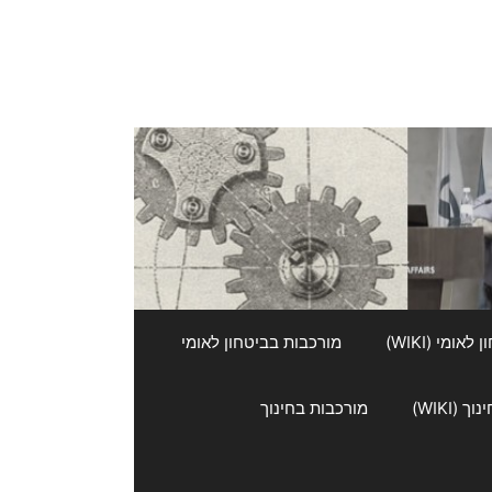
אומי (WIKI)
מורכבות בביטחון לאומי
 (WIKI)
מורכבות בחינוך