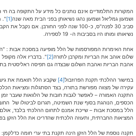
המקורות התלמודיים אינם נותנים כל מידע על התקופה בה חי הלל 
ושמעון גמליאל ושמעון נהגו נשיאותן בפני הבית מאה שנה
[1]
". 
נשיאותו ומותו היו בסביבות ה- 19 לספירה.
אחת האימרות המפורסמות של הלל מופיעה במסכת אבות : "הוי 
שלום אוהב את הבריות ומקרבן לתורה
[2]
". בדבריו אלה מקופל 
אהבת הבריות ואהבת השלום שבצדה גם תפיסה ראליסטית בתחו
במישור ההלכתי תקנת הפרוזבול
[4]
שקבע הלל תואמת את גישתו
עקירה של מצווה מפורשת בתורה, בצד הסתגלות ומציאות הכל
התקנה האמורה – לאפשר לגבות חובות של הלוואות שעבר זמן גב
הכספים, הנוהגת בסוף שנת השמיטה, תגרום לביטולו של החוב.
הלל במסכת אבות – שייכת אמנם לתחום ההלכתי בלבד, אולם 
המציאות החברתית, ותעוזה הלכתית שהדריכו את הלל הזקן בפסי
תקנה נוספת של הלל הזקן הינה תקנת בתי ערי חומה כדלקמן: "