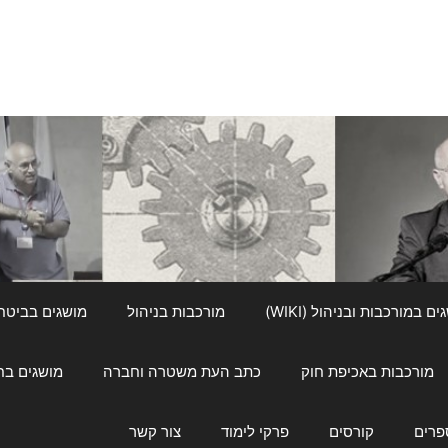
ם במורכבות ובניהול (WIKI)
מורכבות בניהול
מושגים בביטחון ל
מורכבות באכיפת חוק
כתב העת משטרה וחברה
מושגים בחינוך
פרים
קורסים
פרקי לימוד
צור קשר