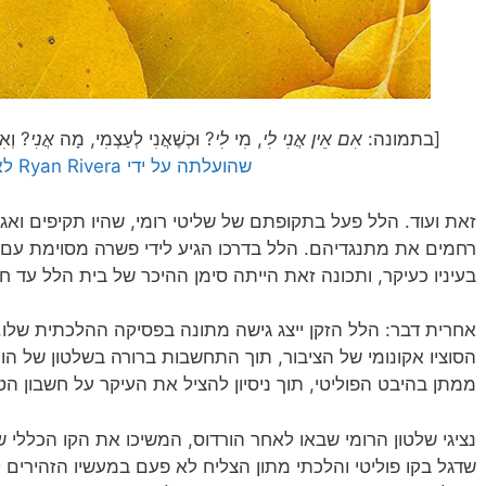
[בתמונה:
אִם אֵין אֲנִי לִי
, מִי
לִי
? וּכְשֶׁאֲנִי לְעַצְמִי, מָה
אֲנִי
? וְאִ
שהועלתה על ידי Ryan Rivera לאתר flickr]
זאת ועוד. הלל פעל בתקופתם של שליטי רומי, שהיו תקיפים ואגר
רחמים את מתנגדיהם. הלל בדרכו הגיע לידי פשרה מסוימת עם נ
בעיניו כעיקר, ותכונה זאת הייתה סימן ההיכר של בית הלל עד חו
אחרית דבר: הלל הזקן ייצג גישה מתונה בפסיקה ההלכתית שלו
הסוציו אקונומי של הציבור, תוך התחשבות ברורה בשלטון של הור
ממתן בהיבט הפוליטי, תוך ניסיון להציל את העיקר על חשבון הט
נציגי שלטון הרומי שבאו לאחר הורדוס, המשיכו את הקו הכללי 
שדגל בקו פוליטי והלכתי מתון הצליח לא פעם במעשיו הזהירים 