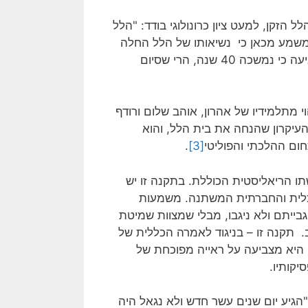
הזקן, למעט ציון כרונולוגי בודד: "הלל
משמע מכאן כי נשיאותו של הלל החלה
סביב 30 לפנה"ס, כ-100 שנה לפני החורבן. אם נקבל את הקביעה כי נמשכה 40 שנה, הרי שסיום
מתלמידיו של אהרון, אוהב שלום ורודף
העיקרון שהנחה את בית הלל, והוא
ם ההלכתי והפוליטי
[3]
.
 הריאליסטית הכוללת. בתקנה זו יש
כלית והחברתית המשתנה. משמעות
ייתם ולא ניגבו, מבלי שמצוות שמיטת
 תקנה זו – בניגוד לאמרה הכללית של
היא מצביעה על ראייה מפוכחת של
קותיו.
הגיע יום שנים עשר חדש ולא נגאל היה