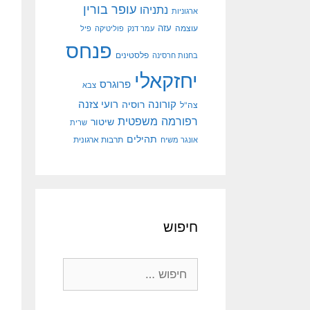
עופר בורין
נתניהו
ארגוניות
עוצמה
עזה
עמר דנק
פוליטיקה
פיל
פנחס
פלסטינים
בחנות חרסינה
יחזקאלי
פרוגרס
צבא
קורונה
רועי צזנה
רוסיה
צה"ל
רפורמה משפטית
שיטור
שרית
תהילים
אונגר משיח
תרבות ארגונית
חיפוש
חיפוש: