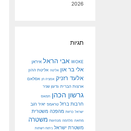
2026
תגיות
אבי הראל
איראן
WOKE
אלי בר און
אליטת ההון
אליטה
אלעד רזניק
אסלאם
אמציה חן
ארצות הברית
גדעון שניר
גרשון הכהן
חמאס
חרבות ברזל
יאיר רגב
טראמפ
מהפכה משטרית
ישראל
כרזות
משטרה
מנהיגות
מחאה
מלחמה
משטרת ישראל
ניתוח רשתות