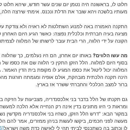
חלוט לו, בראשונה היה נטמן יום שנים עשר חודש, שיהא חלוט ל
מעותיו בלשכה ויהא שובר את הדלת ונכנס. אימתי שירצה הלה, י
התקנה האמורה באה למנוע השתלטות לא ראויה ולא צודקת על 
מציגה בעיה חברתית וכלכלית נפוצה: כאשר הגיע היום האחרון 
הקונה על ידי הלווה, הרי הבית עובר לרשותו של המלווה לצמיתו
מה עשו הלווים?
באותו יום אחרון, הם היו נעלמים, כך שהלווה 
בסוף היום למלווה. הלל הזקן התקין כי הלווה שם את כספו של ה
המלווה יכול ליטול את כספו המגיע לו מקופת בית הדין האמור. 
הינה תקנה הלכתית מובהקת, אולם אופיה ומגמתה חורגות מהפ
ברור למצב הכלכלי והחברתי ששרר אז בארץ.
גם תקנתו של הלל בדבר בני אלכסנדריה, מצביעות על הזיקה בי
ומראות כי היוו מתונים בדין אינה רק הנחייה אלא הלכה למעש
במקור הבא: "דרש הלל הזקן, כשהיו בני אלכסנדריה מקדשין נשי
מעשה לפני חכמים, ביקשו לעשות בניהן ממזרים, אמר להם הלל ה
לו וכתוב בה כשתכנסי לביתי תהי לי לאישה כדת משה וישראל
[6]