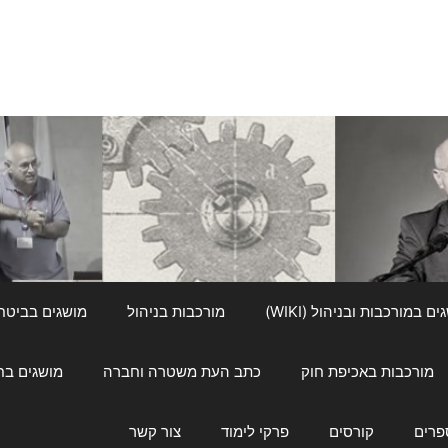
ם במורכבות ובניהול (WIKI)
מורכבות בניהול
מושגים בביטחון ל
מורכבות באכיפת חוק
כתב העת משטרה וחברה
מושגים בחינוך
פרים
קורסים
פרקי לימוד
צור קשר