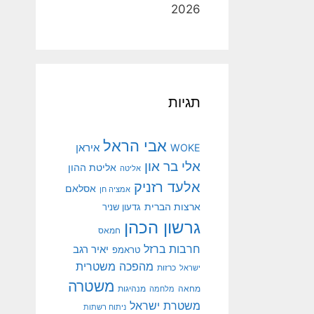
2026
תגיות
אבי הראל
איראן
WOKE
אלי בר און
אליטת ההון
אליטה
אלעד רזניק
אסלאם
אמציה חן
ארצות הברית
גדעון שניר
גרשון הכהן
חמאס
חרבות ברזל
יאיר רגב
טראמפ
מהפכה משטרית
ישראל
כרזות
משטרה
מנהיגות
מחאה
מלחמה
משטרת ישראל
ניתוח רשתות