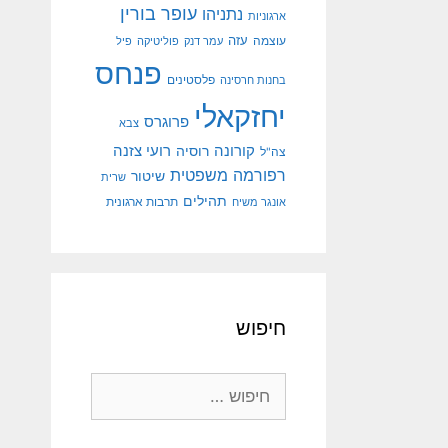
עופר בורין
נתניהו
ארגוניות
עוצמה
עזה
עמר דנק
פוליטיקה
פיל
פנחס
פלסטינים
בחנות חרסינה
יחזקאלי
פרוגרס
צבא
קורונה
רועי צזנה
רוסיה
צה"ל
רפורמה משפטית
שיטור
שרית
תהילים
אונגר משיח
תרבות ארגונית
חיפוש
חיפוש: