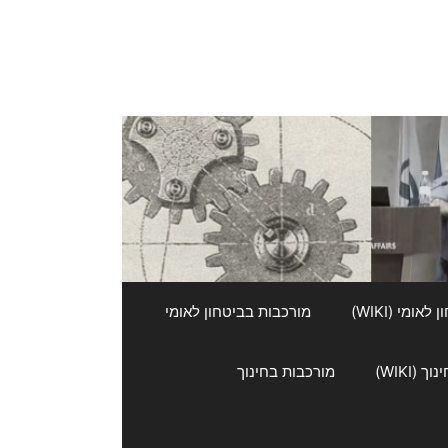
אומי (WIKI)
מורכבות בביטחון לאומי
 (WIKI)
מורכבות בחינוך