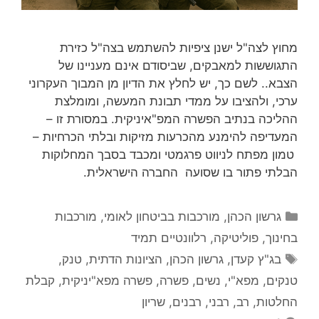
מחוץ לצה"ל ישנן ציפיות להשתמש בצה"ל כזירת
התגוששות למאבקים, שביסודם אינם מעניינו של
הצבא.. לשם כך, יש לחלץ את הדיון מן המבוך העקרוני
ערכי, ולהציבו על ממדי תבונת המעשה, ומומלצת
ההליכה בנתיב הפשרה המפ"איניקית. במסורת זו –
המעדיפה להימנע מהכרעות מזיקות ובלתי הכרחיות –
טמון מפתח לניווט פרגמטי ומכבד בסבך המחלוקות
הבלתי פתור בו שסועה החברה הישראלית.
קטגוריות
גרשון הכהן
,
מורכבות בביטחון לאומי
,
מורכבות
בחינוך
,
פוליטיקה
,
רלוונטיים תמיד
תגיות
בג"ץ קעדן
,
גרשון הכהן
,
הציונות הדתית
,
טנק
,
טנקים
,
מפא"י
,
נשים
,
פשרה
,
פשרה מפא"יניקית
,
קבלת
החלטות
,
רב
,
רבני
,
רבנים
,
שריון