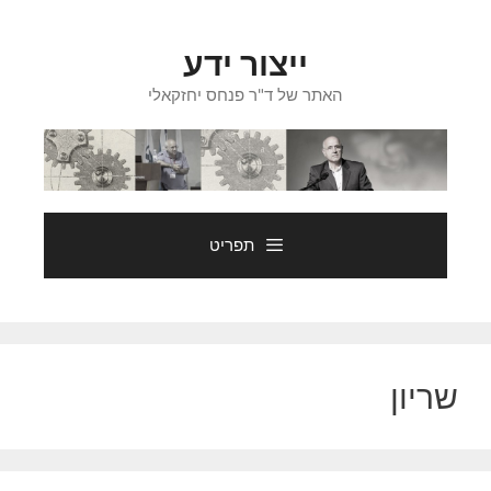
דלג
תוכן
ייצור ידע
האתר של ד"ר פנחס יחזקאלי
תפריט
שריון