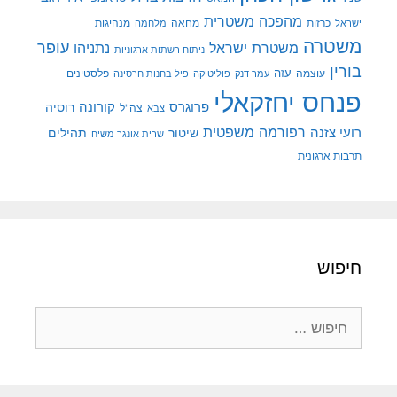
מהפכה משטרית
מנהיגות
ישראל
כרזות
מחאה
מלחמה
משטרה
עופר
משטרת ישראל
נתניהו
ניתוח רשתות ארגוניות
בורין
עוצמה
עזה
פלסטינים
עמר דנק
פוליטיקה
פיל בחנות חרסינה
פנחס יחזקאלי
קורונה
פרוגרס
רוסיה
צה"ל
צבא
רפורמה משפטית
רועי צזנה
שיטור
תהילים
שרית אונגר משיח
תרבות ארגונית
חיפוש
חיפוש: