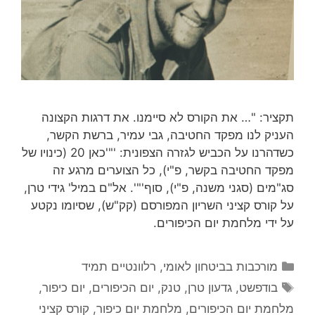
תקציר: "… את הקורס לא סיימנו. את דרגות הקצונה
העניק לנו מפקד החטיבה, גבי עמיר, ברשת הקשר,
כשדהרנו על הכביש לגזרה הצפונית: '"'כאן 20 (כינויו של
מפקד החטיבה בקשר, פ"י), כל הצוערים מרגע זה
סג"מים (סגני משנה, פ"י), סוף'"'. אל"ם במיל' גידי טרן,
על קורס קציני השריון המפורסם (קק"ש), שסיומו נקטע
על ידי מלחמת יום הכיפורים.
קטגוריות
מורכבות בביטחון לאומי
,
רלוונטיים תמיד
תגיות
בודפשט
,
גדעון טרן
,
טנק
,
יום הכיפורים
,
יום כיפור
,
מלחמת יום הכיפורים
,
מלחמת יום כיפור
,
קורס קציני