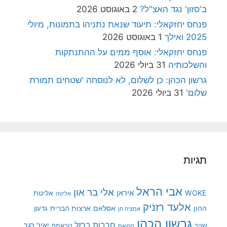
ב'סזון' נגד האצ"ל?
2 באוגוסט 2026
פנחס יחזקאלי: תיעוד שנאת נתניהו בתמונות, מיולי
2025 ואילך
1 באוגוסט 2026
פנחס יחזקאלי: אוסף ממים על ההתנתקות
והשלכותיה
31 ביולי 2026
גרשון הכהן: כן לשלום, לא לנוסחה 'שטחים תמורת
שלום'
31 ביולי 2026
תגיות
אבי הראל
אלי בר און
איראן
WOKE
אליטת
אליטה
אלעד רזניק
ההון
אסלאם
ארצות הברית
גדעון
אמציה חן
גרשון הכהן
חרבות ברזל
יאיר רגב
שניר
טראמפ
חמאס