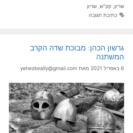
שריון
,
קק"ש
,
שריון
כתיבת תגובה
גרשון הכהן: מבוכת שדה הקרב
המשתנה
6 באפריל 2021
מאת
yehezkeally@gmail.com