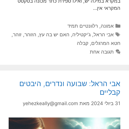
במקרא במילה יש, ואילו ספירת כתר מכונה בטקסט
המקראי אין…
קטגוריות
אמונה
,
רלוונטיים תמיד
תגיות
אבי הראל
,
ג'יקטיליה
,
האם יש בה עץ
,
הזוהר
,
זוהר
,
חטא המרגלים
,
קבלה
תגובה אחת
אבי הראל: שבועה ונדרים, היבטים
קבליים
31 ביולי 2024
מאת
yehezkeally@gmail.com