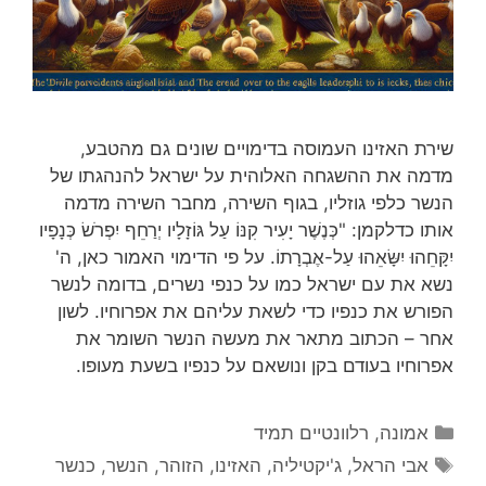
שירת האזינו העמוסה בדימויים שונים גם מהטבע,
מדמה את ההשגחה האלוהית על ישראל להנהגתו של
הנשר כלפי גוזליו, בגוף השירה, מחבר השירה מדמה
אותו כדלקמן: "כְּנֶשֶׁר יָעִיר קִנּוֹ עַל גּוֹזָלָיו יְרַחֵף יִפְרֹשׂ כְּנָפָיו
יִקָּחֵהוּ יִשָּׂאֵהוּ עַל-אֶבְרָתוֹ. על פי הדימוי האמור כאן, ה'
נשא את עם ישראל כמו על כנפי נשרים, בדומה לנשר
הפורש את כנפיו כדי לשאת עליהם את אפרוחיו. לשון
אחר – הכתוב מתאר את מעשה הנשר השומר את
אפרוחיו בעודם בקן ונושאם על כנפיו בשעת מעופו.
קטגוריות
אמונה
,
רלוונטיים תמיד
תגיות
אבי הראל
,
ג'יקטיליה
,
האזינו
,
הזוהר
,
הנשר
,
כנשר