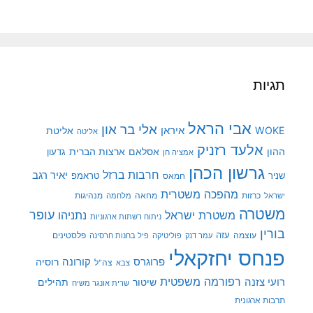
תגיות
אבי הראל
אלי בר און
איראן
WOKE
אליטת
אליטה
אלעד רזניק
ההון
אסלאם
ארצות הברית
גדעון
אמציה חן
גרשון הכהן
חרבות ברזל
יאיר רגב
שניר
טראמפ
חמאס
מהפכה משטרית
מנהיגות
ישראל
כרזות
מחאה
מלחמה
משטרה
עופר
משטרת ישראל
נתניהו
ניתוח רשתות ארגוניות
בורין
עוצמה
עזה
פלסטינים
עמר דנק
פוליטיקה
פיל בחנות חרסינה
פנחס יחזקאלי
קורונה
פרוגרס
רוסיה
צה"ל
צבא
רפורמה משפטית
רועי צזנה
שיטור
תהילים
שרית אונגר משיח
תרבות ארגונית