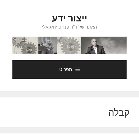
דלג
תוכן
ייצור ידע
האתר של ד"ר פנחס יחזקאלי
תפריט
קבלה