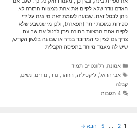
את ספירת בינה, ובגין כך, מעמדו חזק כל כך, שגם אם
האדם נודר שלא לקיים את אחת ממצוות התורה לא
ניתן לבטל זאת. שבועה לעומת זאת מיוצגת על ידי
ספירות נמוכות יותר (תפארת), ולכן מי שנשבע שלא
לקיים אחת ממצוות התורה ניתן לבטל את שבועתו.
צריך גם לציין כי המדובר בנדר או שבועה בלשון הקודש,
שיש לה מעמד מיוחד בתפיסה הקבלית
קטגוריות
אמונה
,
רלוונטיים תמיד
תגיות
אבי הראל
,
ג'יקטיליה
,
הזוהר
,
נדר
,
נדרים
,
נשים
,
קבלה
4 תגובות
עמוד
עמוד
עמוד
1
2
…
5
הבא
→