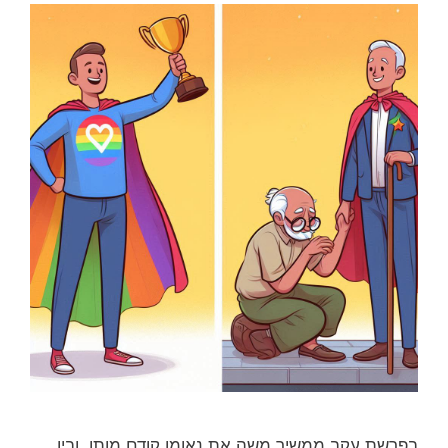
בפרשת עקב ממשיך משה את נאומו קודם מותו, ובין