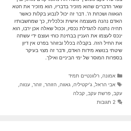
שאר הדברים שהוא מזכיר בדבריו, הוא מזכיר את חטא
הגאווה ושכחת ה'. דבר זה יכול לנבוע בקלות כאשר
האדם נהנה מעוצמה אישית וכלכלית, כך שמחשבותיו
תהיה נתונה להגדלת נכסיו, וככול שאלה אכן ירבו, הוא
ינכס לעצמו את העניין בבחינת כוחי ועוצם ידי עשתה
את החיל הזה. בקבלה בכלל ובזוהר בפרט אין דיון
שיטתי בנושא מידות האדם, ודבר זה מצוי בעיקר
בספרות המוסר של ימי הביניים ואילך.
קטגוריות
אמונה
,
רלוונטיים תמיד
תגיות
אבי הראל
,
ג'יקטיליה
,
גאווה
,
הזוהר
,
זוהר
,
ענווה
,
עקב
,
פרשת עקב
,
קבלה
2 תגובות