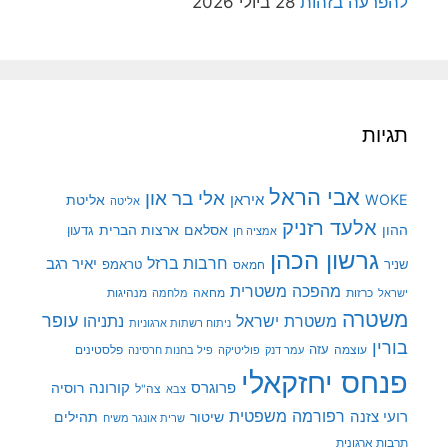
להפרעה בזהות
28 ביולי 2026
תגיות
אבי הראל
אלי בר און
איראן
WOKE
אליטת
אליטה
אלעד רזניק
ההון
אסלאם
ארצות הברית
גדעון
אמציה חן
גרשון הכהן
חרבות ברזל
יאיר רגב
שניר
טראמפ
חמאס
מהפכה משטרית
מנהיגות
ישראל
כרזות
מחאה
מלחמה
משטרה
עופר
משטרת ישראל
נתניהו
ניתוח רשתות ארגוניות
בורין
עוצמה
עזה
פלסטינים
עמר דנק
פוליטיקה
פיל בחנות חרסינה
פנחס יחזקאלי
קורונה
פרוגרס
רוסיה
צה"ל
צבא
רפורמה משפטית
רועי צזנה
שיטור
תהילים
שרית אונגר משיח
תרבות ארגונית