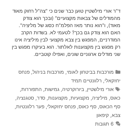
ד"ר אורי מילשטיין טוען כבר שנים כי "צה"ל רחוק מאוד
מהמודלים של צבאות מקצועיים" (ובכך הוא צודק
מאוד), ו"הוא נותר מאז הפלמ"ח כסוג של מליציה".
האם הוא צודק גם בכך? לטעמי לא. בשדות הקרב
המודרניים, המפגש בין צבא מקצועי לבין מיליציה אינו
רק מפגש בין מקצוענות לאלתור. הוא בעיקרו מפגש בין
שני מודלים ארגוניים שונים, ואפילו קוטביים.
קטגוריות
מורכבות בביטחון לאומי
,
מורכבות בניהול
,
פנחס
יחזקאלי
,
רלוונטיים תמיד
תגיות
אורי מילשטיין
,
ביורוקרטיה
,
גמישות
,
התפוררות
,
כאוס
,
מיליציה
,
מקצועיות
,
מקצוענות
,
סדר
,
סטגנציה
,
סף הכאוס
,
סף כאוס
,
פנחס יחזקאלי
,
פער רלוונטיות
,
צבא
,
קיפאון
6 תגובות