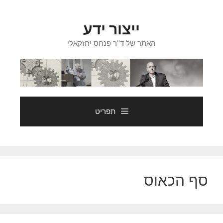
דלג
תוכן
ייצור ידע
האתר של ד"ר פנחס יחזקאלי
תפריט
סף הכאוס