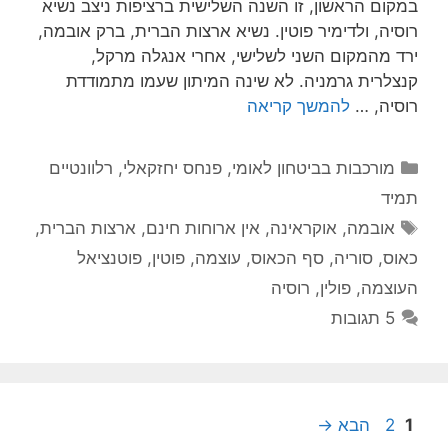
במקום הראשון, זו השנה השלישית ברציפות ניצב נשיא
רוסיה, ולדימיר פוטין. נשיא ארצות הברית, ברק אובמה,
ירד מהמקום השני לשלישי, אחרי אנגלה מרקל,
קנצלרית גרמניה. לא שינה המיתון שעמו מתמודדת
רוסיה, …
להמשך קריאה
קטגוריות
מורכבות בביטחון לאומי
,
פנחס יחזקאלי
,
רלוונטיים
תמיד
תגיות
אובמה
,
אוקראינה
,
אין ארוחות חינם
,
ארצות הברית
,
כאוס
,
סוריה
,
סף הכאוס
,
עוצמה
,
פוטין
,
פוטנציאל
העוצמה
,
פולין
,
רוסיה
5 תגובות
עמוד
עמוד
1
2
הבא
→