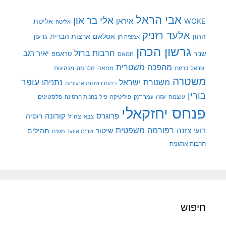
אבי הראל
אלי בר און
איראן
WOKE
אליטת
אליטה
אלעד רזניק
ההון
אסלאם
ארצות הברית
גדעון
אמציה חן
גרשון הכהן
חרבות ברזל
יאיר רגב
שניר
טראמפ
חמאס
מהפכה משטרית
מנהיגות
ישראל
כרזות
מחאה
מלחמה
משטרה
עופר
משטרת ישראל
נתניהו
ניתוח רשתות ארגוניות
בורין
עוצמה
עזה
פלסטינים
עמר דנק
פוליטיקה
פיל בחנות חרסינה
פנחס יחזקאלי
קורונה
פרוגרס
רוסיה
צה"ל
צבא
רפורמה משפטית
רועי צזנה
שיטור
תהילים
שרית אונגר משיח
תרבות ארגונית
חיפוש