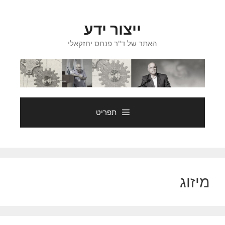
דלג
תוכן
ייצור ידע
האתר של ד"ר פנחס יחזקאלי
תפריט
מיזוג