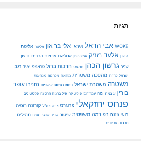
תגיות
אבי הראל
אלי בר און
איראן
WOKE
אליטת
אליטה
אלעד רזניק
ההון
אסלאם
ארצות הברית
גדעון
אמציה חן
גרשון הכהן
חרבות ברזל
יאיר רגב
שניר
טראמפ
חמאס
מהפכה משטרית
מנהיגות
ישראל
כרזות
מחאה
מלחמה
משטרה
עופר
משטרת ישראל
נתניהו
ניתוח רשתות ארגוניות
בורין
עוצמה
עזה
פלסטינים
עמר דנק
פוליטיקה
פיל בחנות חרסינה
פנחס יחזקאלי
קורונה
פרוגרס
רוסיה
צה"ל
צבא
רפורמה משפטית
רועי צזנה
שיטור
תהילים
שרית אונגר משיח
תרבות ארגונית