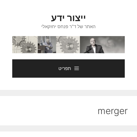
דלג
תוכן
ייצור ידע
האתר של ד"ר פנחס יחזקאלי
תפריט
merger