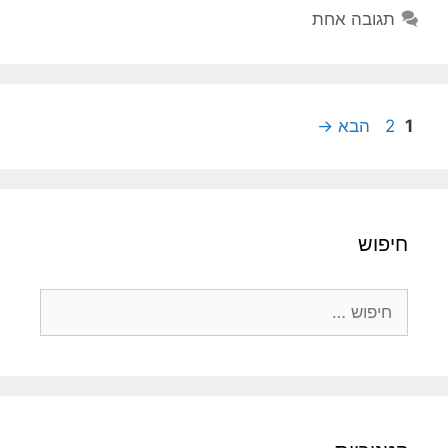
תגובה אחת
עמוד
עמוד
1
2
הבא
→
חיפוש
חיפוש: