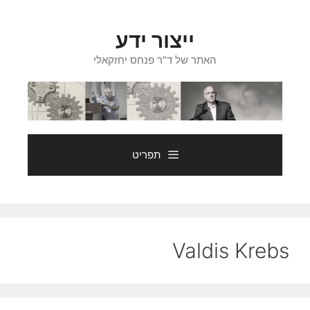
דלג
תוכן
ייצור ידע
האתר של ד"ר פנחס יחזקאלי
תפריט
Valdis Krebs