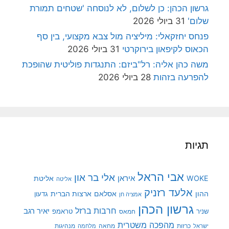
גרשון הכהן: כן לשלום, לא לנוסחה 'שטחים תמורת
שלום'
31 ביולי 2026
פנחס יחזקאלי: מיליציה מול צבא מקצועי, בין סף
הכאוס לקיפאון בירוקרטי
31 ביולי 2026
משה כהן אליה: רל"ביזם: התנגדות פוליטית שהופכת
להפרעה בזהות
28 ביולי 2026
תגיות
אבי הראל
אלי בר און
איראן
WOKE
אליטת
אליטה
אלעד רזניק
ההון
אסלאם
ארצות הברית
גדעון
אמציה חן
גרשון הכהן
חרבות ברזל
יאיר רגב
שניר
טראמפ
חמאס
מהפכה משטרית
מנהיגות
ישראל
כרזות
מחאה
מלחמה