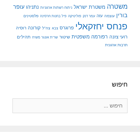
משטרה
עופר
משטרת ישראל
נתניהו
ניתוח רשתות ארגוניות
בורין
עוצמה
עזה
פלסטינים
עמר דנק
פוליטיקה
פיל בחנות חרסינה
פנחס יחזקאלי
קורונה
פרוגרס
רוסיה
צה"ל
צבא
רפורמה משפטית
רועי צזנה
שיטור
תהילים
שרית אונגר משיח
תרבות ארגונית
חיפוש
חיפוש: