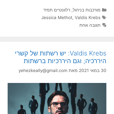
קטגוריות
מורכבות בניהול
,
רלוונטיים תמיד
תגיות
Jessica Methot
,
Valdis Krebs
תגובה אחת
Valdis Krebs: יש רשתות של קשרי
היררכיה; וגם היררכיות ברשתות
30 במאי 2021
מאת
yehezkeally@gmail.com