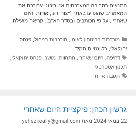
התנאים בסביבה המערכתית אז. ריכזנו עבורכם את
המאמרים שהופיעו באתר 'ייצור ידע', אודות 'היום
שאחרי', על פי הכותבים (בסדר הא"ב). קריאה מועילה.
קטגוריות
מורכבות בביטחון לאומי
,
מורכבות בניהול
,
פנחס
יחזקאלי
,
רלוונטיים תמיד
תגיות
דחיפה
,
היום שאחרי
,
התהוות
,
מושך
,
פנחס יחזקאלי
,
תכנון אסטרטגי
תגובה אחת
גרשון הכהן: פיקציית היום שאחרי
22 במאי 2024
מאת
yehezkeally@gmail.com