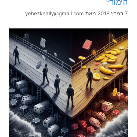
הימור?
7 במרץ 2018
מאת
yehezkeally@gmail.com