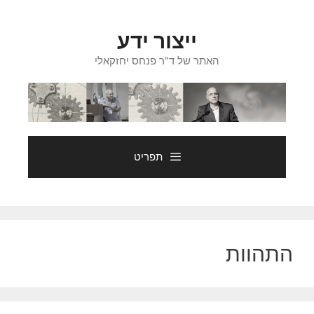
דלג
תוכן
ייצור ידע
האתר של ד"ר פנחס יחזקאלי
תפריט
התהוות