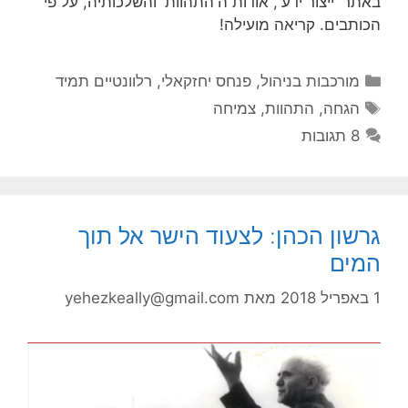
באתר 'ייצור ידע', אודות ה'התהוות' והשלכותיה, על פי
הכותבים. קריאה מועילה!
קטגוריות
מורכבות בניהול
,
פנחס יחזקאלי
,
רלוונטיים תמיד
תגיות
הגחה
,
התהוות
,
צמיחה
8 תגובות
גרשון הכהן: לצעוד הישר אל תוך
המים
1 באפריל 2018
מאת
yehezkeally@gmail.com