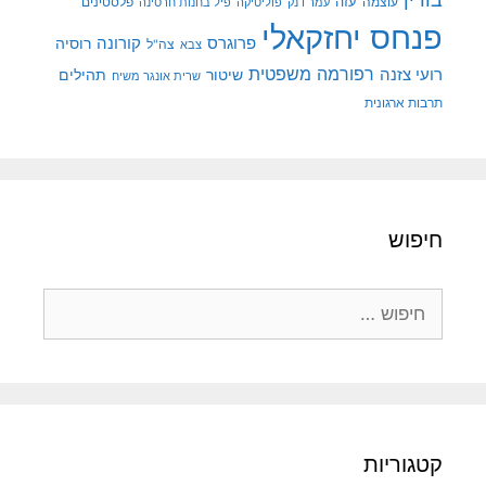
עוצמה
עזה
פלסטינים
עמר דנק
פוליטיקה
פיל בחנות חרסינה
פנחס יחזקאלי
קורונה
פרוגרס
רוסיה
צה"ל
צבא
רפורמה משפטית
רועי צזנה
שיטור
תהילים
שרית אונגר משיח
תרבות ארגונית
חיפוש
חיפוש:
קטגוריות