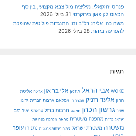
פנחס יחזקאלי: מיליציה מול צבא מקצועי, בין סף
הכאוס לקיפאון בירוקרטי
31 ביולי 2026
משה כהן אליה: רל"ביזם: התנגדות פוליטית שהופכת
להפרעה בזהות
28 ביולי 2026
תגיות
אבי הראל
אלי בר און
איראן
WOKE
אליטת
אליטה
אלעד רזניק
ההון
אסלאם
ארצות הברית
גדעון
אמציה חן
גרשון הכהן
חרבות ברזל
יאיר רגב
שניר
טראמפ
חמאס
מהפכה משטרית
מנהיגות
ישראל
כרזות
מחאה
מלחמה
משטרה
עופר
משטרת ישראל
נתניהו
ניתוח רשתות ארגוניות
בורין