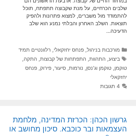
במחזור החיים של קבוצה. ארבעת הראשונים הם
שלבים הכרחיים, על מנת שקבוצה תתפתח, תוכל
להתמודד מול משברים, למצוא פתרונות ולהפיק
תוצאות. השלב האחרון והבלתי נמנע הוא שלב
הדעיכה…
קטגוריות
מורכבות בניהול
,
פנחס יחזקאלי
,
רלוונטיים תמיד
תגיות
ביצוע
,
התהוות
,
התפתחות של קבוצות
,
התקה
,
טוקמן
,
טוקמן וג'נסן
,
נורמות
,
סיעור
,
פירוק
,
פנחס
יחזקאלי
4 תגובות
גרשון הכהן: הכרזת המדינה, מלחמת
העצמאות ובר כוכבא. סיכון מחושב או