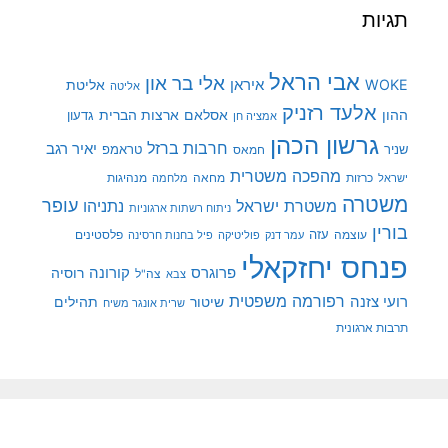
תגיות
אבי הראל
אלי בר און
איראן
WOKE
אליטת
אליטה
אלעד רזניק
ההון
אסלאם
ארצות הברית
גדעון
אמציה חן
גרשון הכהן
חרבות ברזל
יאיר רגב
שניר
טראמפ
חמאס
מהפכה משטרית
מנהיגות
ישראל
כרזות
מחאה
מלחמה
משטרה
עופר
משטרת ישראל
נתניהו
ניתוח רשתות ארגוניות
בורין
עוצמה
עזה
פלסטינים
עמר דנק
פוליטיקה
פיל בחנות חרסינה
פנחס יחזקאלי
קורונה
פרוגרס
רוסיה
צה"ל
צבא
רפורמה משפטית
רועי צזנה
שיטור
תהילים
שרית אונגר משיח
תרבות ארגונית