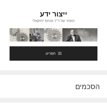
דלג
תוכן
ייצור ידע
האתר של ד"ר פנחס יחזקאלי
תפריט
הסכמים