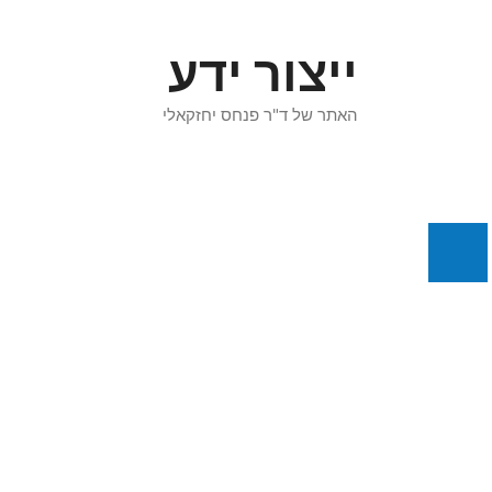
דלג
תוכן
ייצור ידע
האתר של ד"ר פנחס יחזקאלי