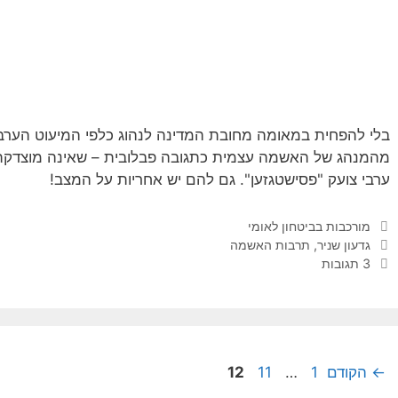
בלי להפחית במאומה מחובת המדינה לנהוג כלפי המיעוט הערבי
מהמנהג של האשמה עצמית כתגובה פבלובית – שאינה מוצדקת –
ערבי צועק "פסישטגזען". גם להם יש אחריות על המצב!
קטגוריות
מורכבות בביטחון לאומי
תגיות
גדעון שניר
,
תרבות האשמה
3 תגובות
עמוד
עמוד
עמוד
←
הקודם
1
…
11
12