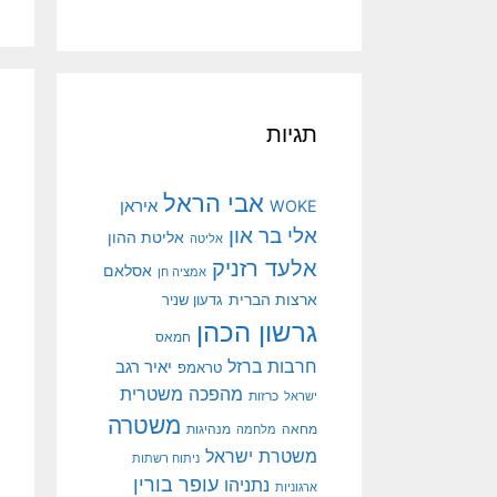
תגיות
אבי הראל
איראן
WOKE
אלי בר און
אליטת ההון
אליטה
אלעד רזניק
אסלאם
אמציה חן
ארצות הברית
גדעון שניר
גרשון הכהן
חמאס
חרבות ברזל
יאיר רגב
טראמפ
מהפכה משטרית
ישראל
כרזות
משטרה
מנהיגות
מחאה
מלחמה
משטרת ישראל
ניתוח רשתות
עופר בורין
נתניהו
ארגוניות