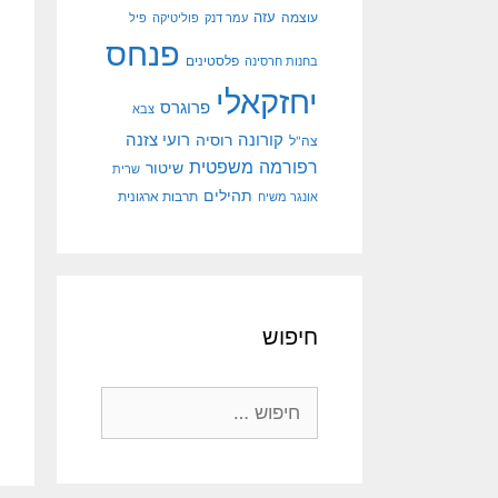
עוצמה
עזה
עמר דנק
פוליטיקה
פיל
פנחס
פלסטינים
בחנות חרסינה
יחזקאלי
פרוגרס
צבא
קורונה
רועי צזנה
רוסיה
צה"ל
רפורמה משפטית
שיטור
שרית
תהילים
אונגר משיח
תרבות ארגונית
חיפוש
חיפוש: