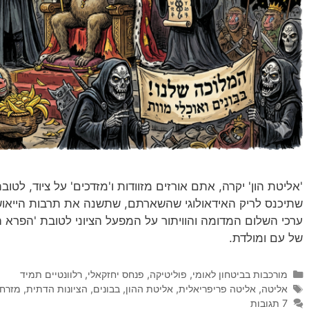
'אליטת הון' יקרה, אתם אורזים מזוודות ו'מזדכים' על ציוד, ל
שתיכנס לריק האידאולוגי שהשארתם, שתשנה את תרבות הייאוש
ערכי השלום המדומה והוויתור על המפעל הציוני לטובת 'הפרא 
של עם ומולדת.
קטגוריות
מורכבות בביטחון לאומי
,
פוליטיקה
,
פנחס יחזקאלי
,
רלוונטיים תמיד
תגיות
אליטה
,
אליטה פריפריאלית
,
אליטת ההון
,
בבונים
,
הציונות הדתית
,
מזרחי
7 תגובות