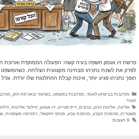
פרשת זיו אגמון חשפה בעיה קשה: הפעולה הממוקדת וארוכת הט
לפרק את לשכת נתניהו מבחינה מקצועית הצליחה. כשהמשפט מע
הופך נתניהו פגיע יותר, איכות קבלת ההחלטות שלו יורדת. וגדל 
קטגוריות
מורכבות בביטחון לאומי
,
מורכבות במשפט, בשיטור ובאכיפת חוק
,
מורכבו
תמיד
תגיות
אליטה
,
אליטת ההון
,
בבונים
,
דיפ סטייט
,
זיו אגמון
,
חילופי אליטות
,
חילופ
משטרית
,
מהפכת הצבע
,
מהפכת צבע
,
פנחס יחזקאלי
,
רפורמה משפטית
,
שי
9 תגובות