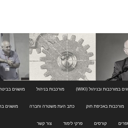
ם במורכבות ובניהול (WIKI)
מורכבות בניהול
מושגים בביטחון ל
מורכבות באכיפת חוק
כתב העת משטרה וחברה
מושגים בחינוך
פרים
קורסים
פרקי לימוד
צור קשר