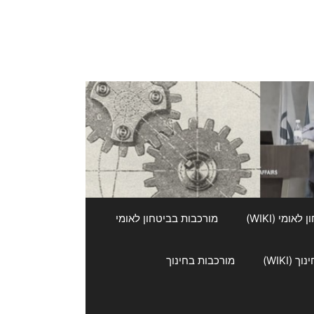
אומי (WIKI)
מורכבות בביטחון לאומי
 (WIKI)
מורכבות בחינוך