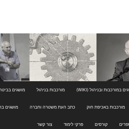
ם במורכבות ובניהול (WIKI)
מורכבות בניהול
מושגים בביטחון ל
מורכבות באכיפת חוק
כתב העת משטרה וחברה
מושגים בחינוך
פרים
קורסים
פרקי לימוד
צור קשר