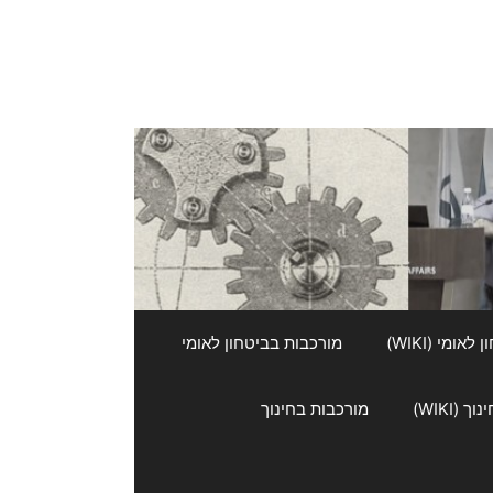
אומי (WIKI)
מורכבות בביטחון לאומי
 (WIKI)
מורכבות בחינוך