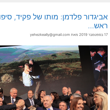
אביגדור פלדמן: מותו של פקיד, סיפו
ראש…
17 בספטמבר 2019
מאת
yehezkeally@gmail.com