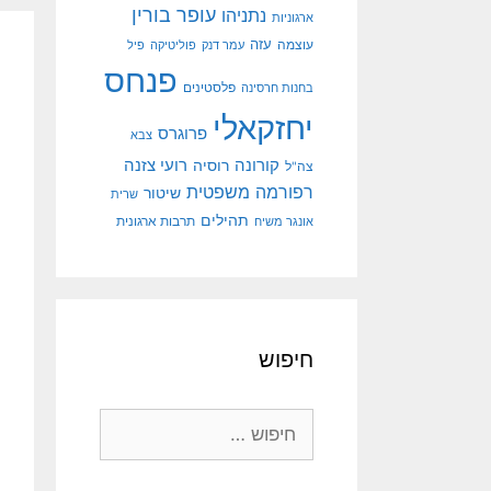
עופר בורין
נתניהו
ארגוניות
עוצמה
עזה
עמר דנק
פוליטיקה
פיל
פנחס
פלסטינים
בחנות חרסינה
יחזקאלי
פרוגרס
צבא
קורונה
רועי צזנה
רוסיה
צה"ל
רפורמה משפטית
שיטור
שרית
תהילים
אונגר משיח
תרבות ארגונית
חיפוש
חיפוש: