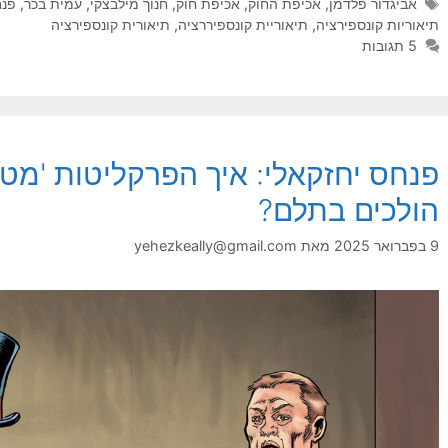
תגיות
אביגדור פלדמן
,
אכיפת החוק
,
אכיפת חוק
,
חנוך מילבצקי
,
עמית בכר
,
פנח
תיאוריות קונספירציה
,
תיאוריית קונספיררציה
,
תיאורית קונספירציה
5 תגובות
פנחס יחזקאלי: איך הפרקליטות 'מט
הולכים בתלם?
9 בפברואר 2025
מאת
yehezkeally@gmail.com