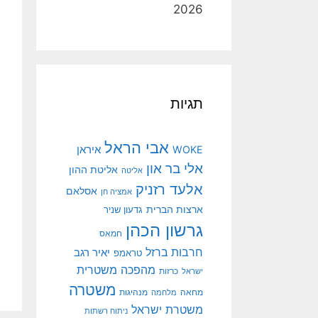
2026
תגיות
אבי הראל
איראן
WOKE
אלי בר און
אליטת ההון
אליטה
אלעד רזניק
אסלאם
אמציה חן
ארצות הברית
גדעון שניר
גרשון הכהן
חמאס
חרבות ברזל
יאיר רגב
טראמפ
מהפכה משטרית
ישראל
כרזות
משטרה
מנהיגות
מחאה
מלחמה
משטרת ישראל
ניתוח רשתות