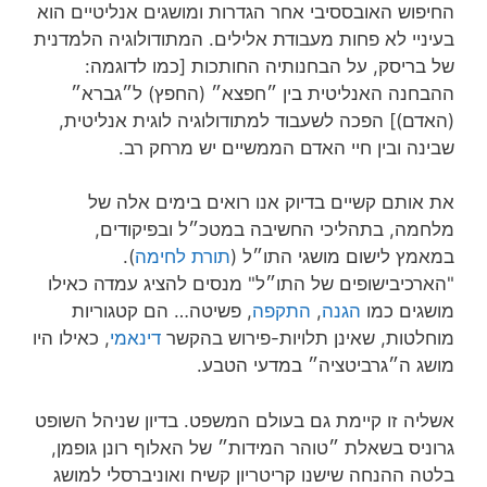
החיפוש האובססיבי אחר הגדרות ומושגים אנליטיים הוא
בעיניי לא פחות מעבודת אלילים. המתודולוגיה הלמדנית
של בריסק, על הבחנותיה החותכות [כמו לדוגמה:
ההבחנה האנליטית בין ״חפצא״ (החפץ) ל״גברא״
(האדם)] הפכה לשעבוד למתודולוגיה לוגית אנליטית,
שבינה ובין חיי האדם הממשיים יש מרחק רב.
את אותם קשיים בדיוק אנו רואים בימים אלה של
מלחמה, בתהליכי החשיבה במטכ״ל ובפיקודים,
במאמץ לישום מושגי התו״ל (
תורת לחימה
).
"הארכיבישופים של התו״ל" מנסים להציג עמדה כאילו
מושגים כמו
הגנה
,
התקפה
, פשיטה… הם קטגוריות
מוחלטות, שאינן תלויות-פירוש בהקשר
דינאמי
, כאילו היו
מושג ה״גרביטציה״ במדעי הטבע.
אשליה זו קיימת גם בעולם המשפט. בדיון שניהל השופט
גרוניס בשאלת ״טוהר המידות״ של האלוף רונן גופמן,
בלטה ההנחה שישנו קריטריון קשיח ואוניברסלי למושג