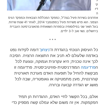
קי
דיו
ה
אחרונים בשירות פעיל בצה"ל, כמפקד המכללות הצבאיות וכמפקד הגיס
הצפוני. הוא פרש משירות פעיל בספטמבר 2014, לאחר 41 שנות שירות‏.
בעל תואר שני בפילוסופיה ובספרות השוואתית מהאוניברסיטה העברית
בירושלים. נשוי ואב ל-3 ילדים.
* * *
כל העיסוק הנוכחי בהגדרת ה'
ניצחון
' דומה לקידוח נפט
באדמה שלעולם לא תניב את התוצאה הרצויה. הסיבה
לכך אינה טכנית; היא עקרונית ועמוקה, ונוגעת לכל
ה
פרדיגמה
המודרניסטית-פוזיטיביסטית. פרדיגמה זו
מבקשת להחיל על תופעות האדם מערכת תאורטית
קוהרנטית, מעין מתמטיקה או גאומטריה, שבה לכל
מושג יש הגדרה קבועה וברורה.
אולם, בכל הקשור לחיי האדם, ההגדרות הן תמיד
חמקמקות. אין זה משום שלא עמלנו קשה מספיק כדי