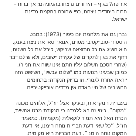
אירופה? בגוף – היהודים נרצחו בהמוניהם; אך ברוח –
הרוח היהודית ניצחה, כפי שהוכח בהקמת מדינת
ישראל.
נבחן גם את מלחמת יום כיפור (1973): במבט
היסטורי-סובייקטיבי מסוים, אנואר סאדאת ניצח בענק.
הוא השיג את כל התוצאה שביקש, קיבל את כל השטח,
דחף את בגין לתקדים של עקירת יישובים, ולא שילם דבר
(שהרי הסכם השלום עליו חתם אינו שווה את הנייר).
כמובן שבעיני תנועות כמו "שלום עכשיו", השיפוט הזה
ייראה אחרת לגמרי. וזו בדיוק הנקודה: בתחומים
החשובים של חיי האדם אין מדדים אובייקטיביים.
בעברית המקראית, ובעיקר אצל חז"ל, אלוהים מכונה
״מקום״. כינוי זה בא ללמדנו כי מנקודת מבט אנושית,
הכרת האל היא תמיד לוקאלית (מקומית). כמאמר
חז"ל: ״כל שאין דעת הבריות נוחה הימנו, אין דעת
המקום נוחה הימנו״. דעת הבריות היא מקומית,