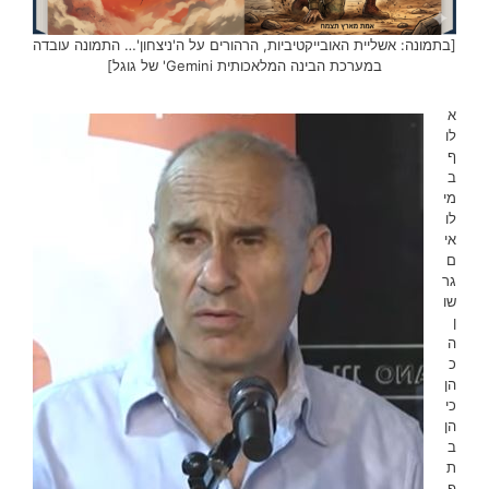
[בתמונה: אשליית האובייקטיביות, הרהורים על ה'ניצחון'… התמונה עובדה
במערכת הבינה המלאכותית Gemini' של גוגל]
א
לו
ף
ב
מי
לו
אי
ם
גר
שו
ן
ה
כ
הן
כי
הן
ב
ת
פ