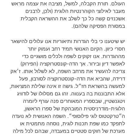
העולם. תורת הקבלה, למשל, מציבה את עצמה מראש
מעבר לאילוצי הקוהרנטיות הלוגית (ולכן, לרבנים
אשכנזים קשה כל כך לשלב את ההשראה הקבלית
במסורת הפסיקה שלהם).
יש שיטענו כי בלי הגדרות ותיאוריות אנו עלולים להישאר
חסרי כיוון. הקיום האנושי תמיד רחב ועמוק יותר
מההגדרות. אנו זקוקים לשפה ולכלים מושגיים כדי
לאפשר דיון ובירור. אך הדה-קונסטרוקציה (הפירוק)
צריכה להעשיר את מרחב השפה, לא לשלול אותו. ז׳אק
דרידה, שהביא את הדה-קונסטרוקציה לסורבון, פעל
למעשה בהשראת חז״ל. גישה זו אינה שלילת המציאות,
אלא התבוננות בה בענווה. זהו גם מסלולו של לודוויג
ויטגנשטיין, שבספריו המאוחרים פנה עורף ליומרה
הלוגית-מודרניסטית המובהקת של ספרו הראשון,
ה״טרקטטוס לוגי פילוסופי״. השפה האנושית לא נועדה
לתפקד כמו שפת תכנות לוגית, נוסחה מתמטית או
מערכת של חוקים סטטיים במעבדה, שבהם לכל מילה