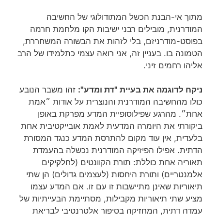
מתוך אי-הבנת הכשל המתודולוגי של החשיבה
המודרנית, מובילים רבני ישיבות הקו מלחמת חרמה
בפוסט-מודרניזם, בלי לזהות את הבשורה המשחררת,
הטמונה בו. בעניין זה, אני רואה עצמי כתלמידו של הרב
אליהו רחמים זיני.
ניקח לדוגמה את בעיית "דת ומדע":
זהו משבר הנובע
כולו מהחשיבה המודרנית והנוצרית על אודות ״אמת
אחת״. מהרגע שפילוסופיית המדע מפרקת באופן
ביקורתי את היומרה המדעית לאמת אובייקטיבית אחת
בלעדית, אין עוד מקום להתרסת המדע כנגד המסורת
הדתית. אפילו הפיזיקה המודרנית נכשלה בהעמדת
תאוריה אחת כוללת: תורת הקוונטים (לחלקיקים
אלמנטריים) ותורת היחסות (לעצמים גדולים) הן שתי
תיאוריות שאינן מתיישבות זו עם זו. אם המדע עצמו
מציע שתי תיאוריות מקבילות, מסתיימת הבעייתיות של
עמדה דתית, המחזיקה בסיפור אלטרנטיבי לבריאת