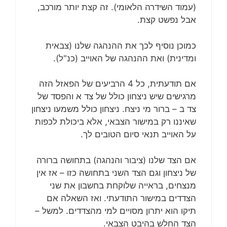
(עמוד השידרה הלאומי). זה קצת יותר מורכב,
אבל נפשט קצת.
כמוכן נוסיף לכך את ההנהגה שלנו (צבאית
ומדינית) ואת ההנהגה של האוייב (כנ"ל).
אם תודעתית, כל 4 הרביעים של הפאזל הזה
מרגישים שיש ניצחון כולל של צד א והפסד של
צד ב – ברור מי ניצח. ניצחון כולל משמעו ניצחון
שאיננו רק במישור הצבאי, אלא ביכולת לכפות
על האוייב תנאי סיום הטובים לך.
אם הצד שלנו (ציבור והנהגה) בתחושה ברורה
של ניצחון וגם הצד השני בתחושה כזו – אז אין
מנצחים, בראייה שלוקחת בחשבון את שני
הצדדים במישור התודעתי. ואז השאלה אם
תיקו הוא יתרון מסויים למי מהצדדים. למשל –
הצד החלש בהיבט הצבאי.