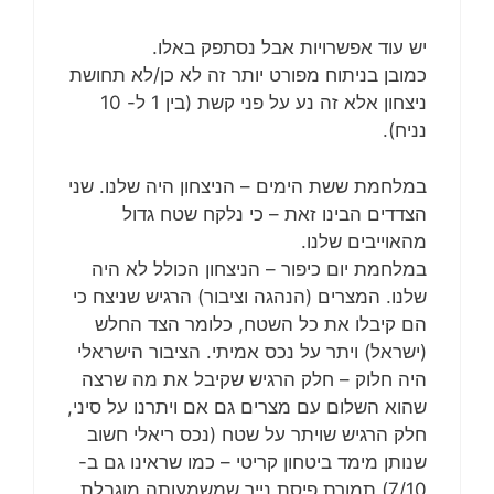
יש עוד אפשרויות אבל נסתפק באלו.
כמובן בניתוח מפורט יותר זה לא כן/לא תחושת
ניצחון אלא זה נע על פני קשת (בין 1 ל- 10
נניח).
במלחמת ששת הימים – הניצחון היה שלנו. שני
הצדדים הבינו זאת – כי נלקח שטח גדול
מהאוייבים שלנו.
במלחמת יום כיפור – הניצחון הכולל לא היה
שלנו. המצרים (הנהגה וציבור) הרגיש שניצח כי
הם קיבלו את כל השטח, כלומר הצד החלש
(ישראל) ויתר על נכס אמיתי. הציבור הישראלי
היה חלוק – חלק הרגיש שקיבל את מה שרצה
שהוא השלום עם מצרים גם אם ויתרנו על סיני,
חלק הרגיש שויתר על שטח (נכס ריאלי חשוב
שנותן מימד ביטחון קריטי – כמו שראינו גם ב-
7/10) תמורת פיסת נייר שמשמעותה מוגבלת