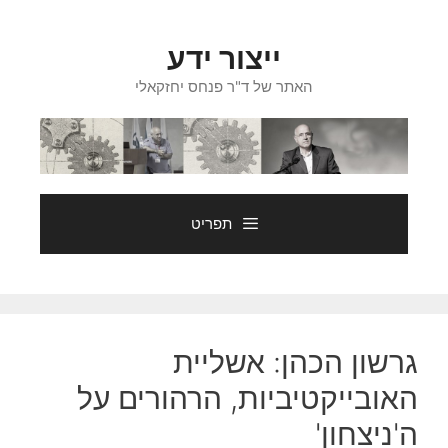
דלג
תוכן
ייצור ידע
האתר של ד"ר פנחס יחזקאלי
תפריט
גרשון הכהן: אשליית
האובייקטיביות, הרהורים על
ה'ניצחון'