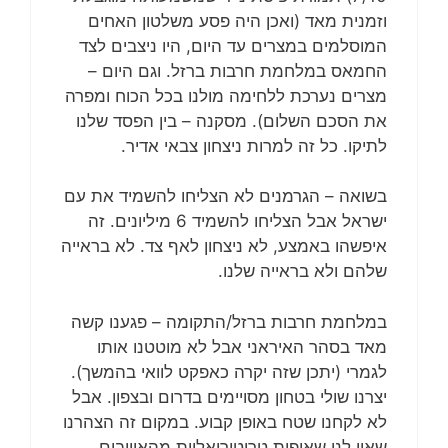
וזמנית מאד (ואכן היה פסע משלטון האחים
המוסלמים במצרים עד היום, היו ניצבים לצד
החמאס במלחמת חרבות ברזל. וגם היום –
מצרים נערכת ללחימה מולנו בכל הכוח ומפרה
את הסכם השלום). מסקנה – בין הפסד שלנו
לתיקו. כל זה למרות ניצחון צבאי אדיר.
בשואה – הגרמנים לא הצליחו להשמיד את עם
ישראל אבל הצליחו להשמיד 6 מיליונים. זה
איפשהו באמצע, לא ניצחון לאף צד. לא בראייה
שלהם ולא בראייה שלנו.
במלחמת חרבות ברזל/התקומה – פגענו קשה
מאד בסהר האיראני אבל לא מוטטנו אותו
לגמרי (יתכן שזה יקרה כאפקט לוואי בהמשך).
יצרנו שולי בטחון מסויימים בדרום ובצפון. אבל
לא לקחנו שטח באופן קבוע. במקום זה הצהרנו
שאין לנו שאיפות טריטוריאליות מהאוייבים