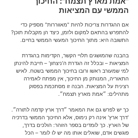
"אמת מארץ תצמח": החיכוך
הממשי עם המציאות
אם ההגדרות צריכות להיות "מאווררות" מספיק כדי
להתפרש בהתאם למקום ולזמן, כיצד הן מקבלות תוכן?
התשובה היא: מתוך החיכוך המעשי הממשי בחיים.
בהבנה שהמושגים תלויי הקשר, הקדימות בהגדרת
המציאות – ובכלל זה הגדרת ה'ניצחון' – חייבת להינתן
למי שמעורב ראשו ורובו בחיכוך הממשי בשטח. לאיש
התאוריה, המנותק מן החיכוך, אין מפתח לאמירה
רצינית על המציאות. הבנה זו מסתכמת בפסוק
מתהילים: ״אמת מארץ תצמח״.
כך יש לפרש גם את המאמר ״דרך ארץ קדמה לתורה״.
'דרך ארץ' אינה רק נימוס, אלא החיכוך הממשי בדרכיה
של הארץ. כך לומדים בספר הזוהר: הולכים בדרך,
פוגשים אדם, שואלים אותו מה יש לו לומר – הכל