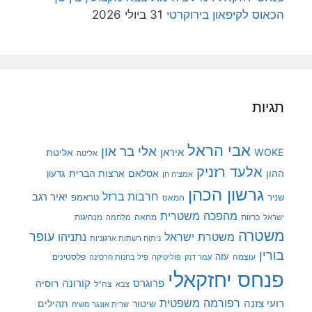
הכאוס לקיפאון בירוקרטי
31 ביולי 2026
תגיות
אבי הראל
אלי בר און
איראן
WOKE
אליטת
אליטה
אלעד רזניק
ההון
אסלאם
ארצות הברית
גדעון
אמציה חן
גרשון הכהן
חרבות ברזל
יאיר רגב
שניר
טראמפ
חמאס
מהפכה משטרית
מנהיגות
ישראל
כרזות
מחאה
מלחמה
משטרה
עופר
משטרת ישראל
נתניהו
ניתוח רשתות ארגוניות
בורין
עוצמה
עזה
פלסטינים
עמר דנק
פוליטיקה
פיל בחנות חרסינה
פנחס יחזקאלי
קורונה
פרוגרס
רוסיה
צה"ל
צבא
רפורמה משפטית
רועי צזנה
שיטור
תהילים
שרית אונגר משיח