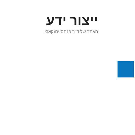
דלג
תוכן
ייצור ידע
האתר של ד"ר פנחס יחזקאלי