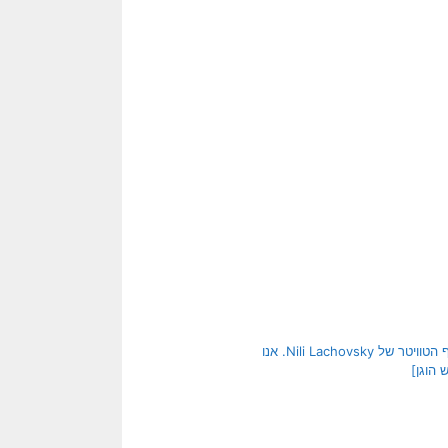
[בתמונה: בפרשת המשט, ולא רק בה, בן גביר צדק… המקור: דף הטוויטר של Nili Lachovsky. אנו
 הוגן]