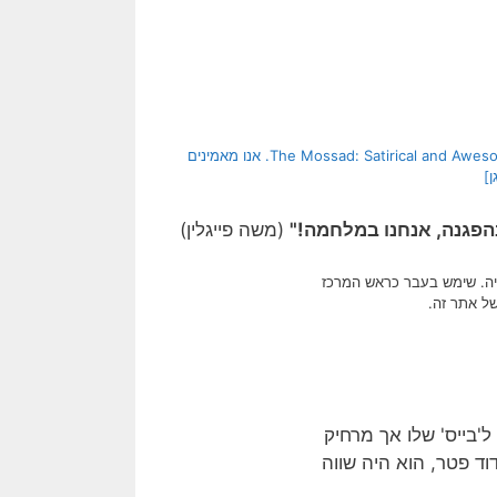
[בתמונה: בפרשת המשט, ולא רק בה, בן גביר צדק… המקור: דף הטוויטר של The Mossad: Satirical and Awesome. אנו מאמינים
ן]
הפגנה, אנחנו במלחמה!"
(משה פייגלין)
מיה. שימש בעבר כראש המרכז
של אתר זה.
זה קוסם ל'בייס' שלו אך מרחיק
ד פטר, הוא היה שווה