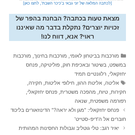
[לכתבה המלאה של יוני גבאי ב'כיכר השבת', לחצו כאן]
מצאת טעות בכתבה? הבחנת בהפר של
זכויות יוצרים? נתקלת בדבר מה שאיננו
ראוי? אנא, דווח לנו!
קטגוריות
מורכבות בביטחון לאומי
,
מורכבות בחינוך
,
מורכבות
במשפט, בשיטור ובאכיפת חוק
,
פוליטיקה
,
פנחס
יחזקאלי
,
רלוונטיים תמיד
תגיות
אליטה
,
אליטת ההון
,
חילופי אליטות
,
חקירה
,
חקירות
,
טיוח
,
מהפכה משטרית
,
פנחס יחזקאלי
,
רפורמה משפטית
,
שנאה
פנחס יחזקאלי: "מגן ולא יראה?" הדינוזאורים בליכוד
חוברים אל ה'דיפ-סטייט'
יאיר רגב: טלי גוטליב וגבולות החסינות המהותית