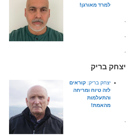
למרד מאורגן!
.
.
.
יצחק בריק
יצחק בריק:
קורא
י
ם
לזה טיוח ומריחה
והתעלמות
מהאמת!
.