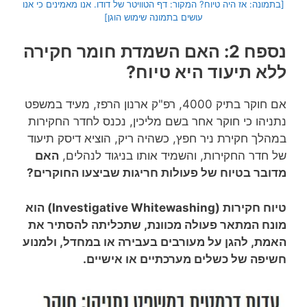
[בתמונה: אז היה טיוח? המקור: דף הטוויטר של דודו. אנו מאמינים כי אנו
עושים בתמונה שימוש הוגן]
נספח 2: האם השמדת חומר חקירה
ללא תיעוד היא טיוח?
אם חוקר בתיק 4000, רפ"ק ארנון הרפז, מעיד במשפט
נתניהו כי חוקר אחר בשם מליכין, נכנס לחדר החקירות
במהלך חקירת ניר חפץ, כשהיה ריק, הוציא דיסק תיעוד
של חדר החקירות, והשמיד אותו בניגוד לנהלים,
האם
מדובר בטיוח של פעולות חריגות שביצעו החוקרים?
טיוח חקירות (Investigative Whitewashing) הוא
מונח המתאר פעולה מכוונת, שתכליתה להסתיר את
האמת, להגן על מעורבים בעבירה או במחדל, ולמנוע
חשיפה של כשלים מערכתיים או אישיים.