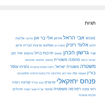
תגיות
אבי הראל
אלי בר און
איראן
WOKE
אליטת
אליטה
אלעד רזניק
ההון
אסלאם
ארצות הברית
גדעון
אמציה חן
גרשון הכהן
חרבות ברזל
יאיר רגב
שניר
טראמפ
חמאס
מהפכה משטרית
מנהיגות
ישראל
כרזות
מחאה
מלחמה
משטרה
עופר
משטרת ישראל
נתניהו
ניתוח רשתות ארגוניות
בורין
עוצמה
עזה
פלסטינים
עמר דנק
פוליטיקה
פיל בחנות חרסינה
פנחס יחזקאלי
קורונה
פרוגרס
רוסיה
צה"ל
צבא
רפורמה משפטית
רועי צזנה
שיטור
תהילים
שרית אונגר משיח
תרבות ארגונית