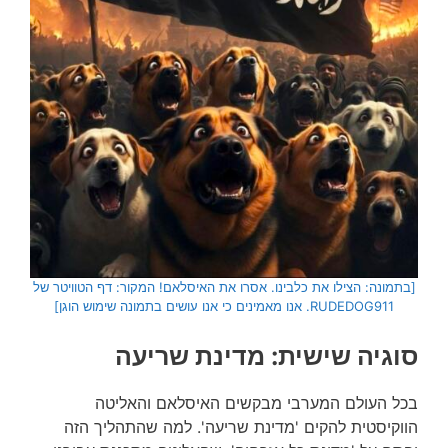
[בתמונה: הצילו את כלבינו. אסרו את האיסלאם! המקור: דף הטוויטר של
RUDEDOG911. אנו מאמינים כי אנו עושים בתמונה שימוש הוגן]
סוגיה שישית: מדינת שריעה
בכל העולם המערבי מבקשים האיסלאם והאליטה
הווקיסטית להקים 'מדינת שריעה'. למה שהתהליך הזה