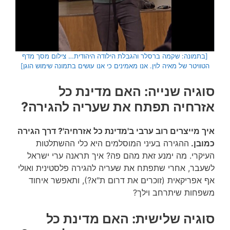
[בתמונה: שקמה ברסלר והגבלת הילודה היהודית… צילום מסך מדף
הטוויטר של מאיה לוין. אנו מאמינים כי אנו עושים בתמונה שימוש הוגן]
סוגיה שנייה: האם מדינת כל
אזרחיה תפתח את שעריה להגירה?
איך מייצרים רוב ערבי ב'מדינת כל אזרחיה'? דרך הגירה
כמובן.
ההגירה בעיני המוסלמים היא כלי ההשתלטות
העיקרי. מה ימנע זאת מהם פה? איך תראנה ערי ישראל
לשעבר, אחרי שתפתח את שעריה להגירה פלסטינית ואולי
אף אפריקאית (זוכרים את דרום ת"א?), ותאפשר איחוד
משפחות שיתרחב וילך?
סוגיה שלישית: האם מדינת כל