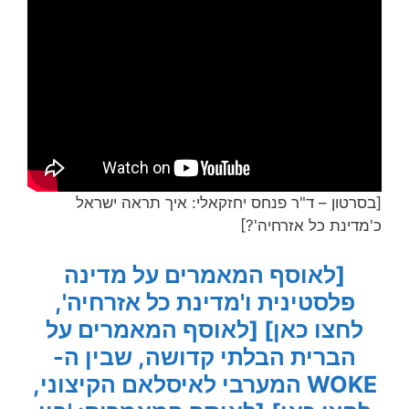
[בסרטון – ד"ר פנחס יחזקאלי: איך תראה ישראל
כ'מדינת כל אזרחיה'?]
[לאוסף המאמרים על מדינה
פלסטינית ו'מדינת כל אזרחיה',
לחצו כאן]
[לאוסף המאמרים על
הברית הבלתי קדושה, שבין ה-
WOKE המערבי לאיסלאם הקיצוני,