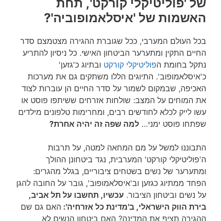
של 'פוליטיקלי קורקט', תחת
האשמות של 'איסלאמופוביה'?
בכל העולם המערבי, ככל שגוברת ההגירה מצטמצם סדר
החיים התקין ומתערער הביטחון האישי. כל ניסיון להתריע
נתקל בחומת ה
פוליטיקלי קורקט
ובתיוג כ'גזען'
כ'איסלאמופוב'. התיוגים הללו משתקים גם את מערכות
האכיפה, שבמקום לשמור על סדר החיים הן עוברות לצוד
את המוחים על המצב: שולחות אזרחים ששיתפו פוסט או
עשו לייק לכלא לחודשים רבים, ומחרימות טלפונים מילדים
שפתחו פוסט ימני…
למה שפה זה יהיה אחרת?
התבוננו למשל על מם המחאה למטה, על תרבות
ה'פוליטיקלי קורקט' המערבית, נגד ביטחונן ההולך
ומתערער של נשים בשטחים ציבוריים, בגלל מהגרים:
הפחד ממתיוג כגזען וב'איסלאמופוב', גובר על החובה להגן
על נשים וביטחון הציבור.
עכשיו, תחשבו על תל אביב,
בירת הווק הישראלי, ב'מדינת כל אזרחיה':
האם גם שם
ההגירה תציף את המדינה? האם ביטחון הנשים לא