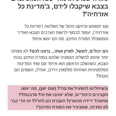
בצבא שיקבלו לידם, ב'מדינת כל
אזרחיה'?
אם יתממש פרויקט הדגל של האליטה ('מדינת כל
אזרחיה'), יעמוד לבסוף לרשות הערבים הצבא האדיר
והמשוכלל המזרח התיכון. מה הם יעשו איתו?
הם יכולים, למשל, לפרק אותו… נראה לכם?
לא מפתה
יותר שינסו להשליט הגמוניה שלהם במזרח התיכון בכוח
הצבא, כשהשלב הראשון הוא איחוד עם שתי המדינות
הפלסטיניות האחיות (פלסטין וירדן), ואח"כ, השמים הם
הגבול?
וכשיחליטו להפעיל את צה"ל (שם ישן), מה יעשו
הקצינים היהודיים, שלא יאהבו את זה? סרבנות??
מחאה? ירידה מהארץ? העברת הון לחו"ל? זה הרי כבר
לא נתניהו, שמבעיר את המזרח התיכון"!