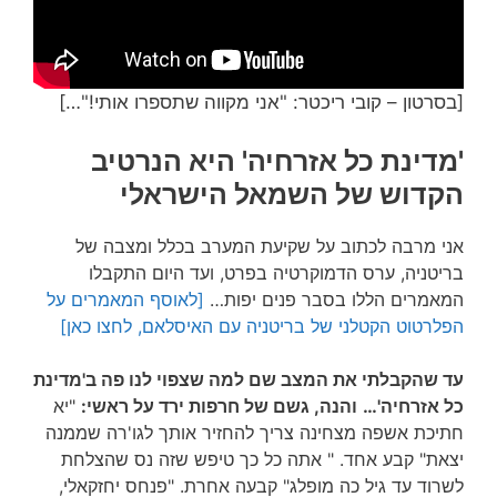
[בסרטון – קובי ריכטר: "אני מקווה שתספרו אותי!"…]
'מדינת כל אזרחיה' היא הנרטיב
הקדוש של השמאל הישראלי
אני מרבה לכתוב על שקיעת המערב בכלל ומצבה של
בריטניה, ערס הדמוקרטיה בפרט, ועד היום התקבלו
המאמרים הללו בסבר פנים יפות…
[לאוסף המאמרים על
הפלרטוט הקטלני של בריטניה עם האיסלאם, לחצו כאן]
עד שהקבלתי את המצב שם למה שצפוי לנו פה ב'מדינת
כל אזרחיה'…
והנה, גשם של חרפות ירד על ראשי:
"יא
חתיכת אשפה מצחינה צריך להחזיר אותך לגו'רה שממנה
יצאת" קבע אחד. " אתה כל כך טיפש שזה נס שהצלחת
לשרוד עד גיל כה מופלג" קבעה אחרת. "פנחס יחזקאלי,