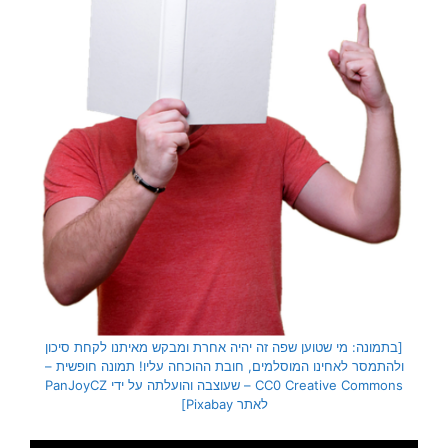
[בתמונה: מי שטוען שפה זה יהיה אחרת ומבקש מאיתנו לקחת סיכון
ולהתמסר לאחינו המוסלמים, חובת ההוכחה עליו! תמונה חופשית –
CC0 Creative Commons – שעוצבה והועלתה על ידי PanJoyCZ
לאתר Pixabay]