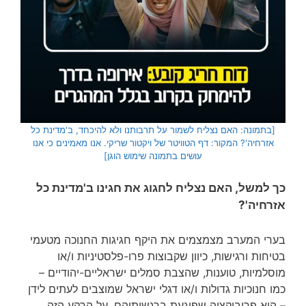
[בתמונה: האם נצליח לשמור על תרבותנו ולא להיכחד, ב'מדינת כל
אזרחיה'? המקור: דף הטוויטר של ויקטור שריקי. אנו מאמינים כי אנו
עושים בתמונה שימוש הוגן]
כך למשל, האם נצליח לחגוג את חגינו ב'מדינת כל
אזרחיה'?
בערי המערב מצמצמים את היקף חגיגות החנוכה מטעמי
בטיחות ורגישות, כיוון שקבוצות פרו-פלסטיניות ו/או
מוסלמיות, טוענות, שהצבת סמלים ישראליים-יהודיים –
כמו חנוכיות גדולות ו/או דגלי ישראל שמוצבים לעתים לידן
– היא פרובוקציה שפוגעת ברגשותיהם. על הרקע הזה