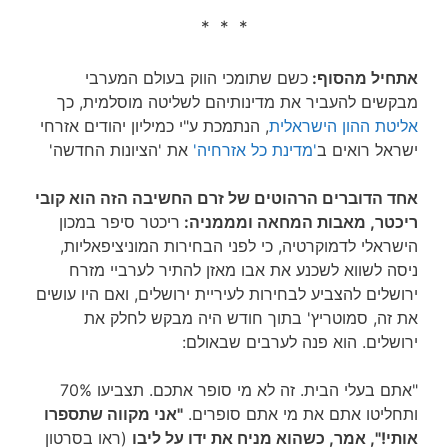
* * *
אתחיל מהסוף:
כשם שתומכי הווק בעולם המערבי
מבקשים להעביר את מדינותיהם לשליטה מוסלמית, כך
אליטת ההון הישראלית
, הנתמכת ע"י כמיליון יהודים אזרחי
ישראל רואים ב
'מדינת כל אזרחיה'
את 'הציונות החדשה'
אחד הדוברים הרהוטים של זרם החשיבה הזה הוא קובי
ריכטר, מאבות המחאה ומממניה:
ריכטר סיפר במכון
הישראלי לדמוקרטיה, כי לפני הבחירות המוניציפאליות,
ניסה לשווא לשכנע את אבו מאזן להתיר לערביי מזרח
ירושלים להצביע לבחירות לעיריית ירושלים, ואם היו עושים
את זה, סמוטריץ' בתוך חודש היה מבקש לחלק את
ירושלים. הוא פנה לערבים שבאולם:
"אתם בעלי הבית. זה לא מי סופר אתכם. תצביעו 70%
ותחליטו אתם את מי אתם סופרים.
"אני מקווה שתספרו
אותי!", אמר, כשהוא מניח את ידו על ליבו
(ראו בסרטון