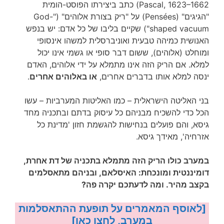
Pascal, 1623–1662) כתב ביצירתו הפוסט-הומית
"הגיגים" (Pensées) על "ריק בצורת אלוהים" ("God-
shaped vacuum") שקיים בליבו של כל אדם: יש בנפש
האנושית כמיהה טבעית ואוניברסלית למשהו אינסופי
ומוחלט (אלוהים), ששום דבר סופי או גשמי אינו יכול
למלא. אם הריק הזה אינו מתמלא על ידי אלוהים, האדם
ינסה למלא אותו בדברים אחרים,
או באלוהים אחרים
.
בני האליטה הישראלית – כמו האליטות המערביות – עשו
הכל כדי להשכיח מבניהם כל עיסוק בדתם ובתכניה מחד
גיסא, והם פועלים בנחישות להגשמת חזון 'מדינת כל
אזרחיה', מאידך גיסא.
במערב כולו הריק הזה מתמלא בתכניה של דת אחרת,
דומיננטית ומונכחת: האיסלאם, ובניהם מתאסלמים
בקצב מהיר. ומה לדעתכם יקרה פה?
[לאוסף המאמרים על תופעת ההתאסלמות
במערב, לחצו כאן]