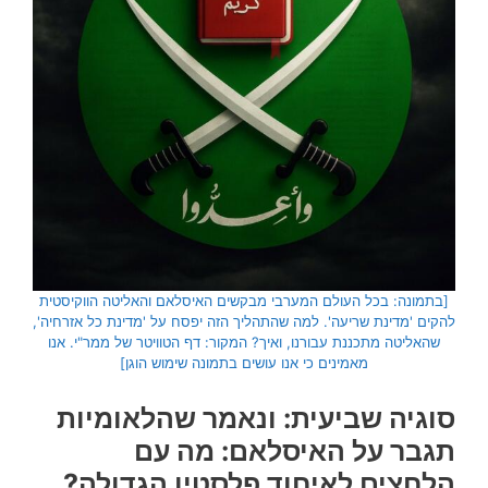
[בתמונה: בכל העולם המערבי מבקשים האיסלאם והאליטה הווקיסטית
להקים 'מדינת שריעה'. למה שהתהליך הזה יפסח על 'מדינת כל אזרחיה',
שהאליטה מתכננת עבורנו, ואיך? המקור: דף הטוויטר של ממר"י. אנו
מאמינים כי אנו עושים בתמונה שימוש הוגן]
סוגיה שביעית: ונאמר שהלאומיות
תגבר על האיסלאם: מה עם
הלחצים לאיחוד פלסטין הגדולה?