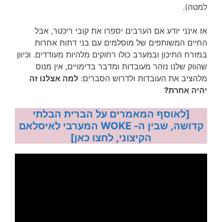
למטה).
אז אינני יודע אם הערבים יספרו את קובי ריכטר, אבל
החיים המשותפים של מוסלמים עם בני דתות אחרות
במזרח התיכון ובמערב כולו רחוקים מלהיות מעודדים. וכיוון
שהווק שלנו נזהר מעובדות ומדבר בדימויים, אין מנוס
מלהציב את העובדות ולדרוש הסברים:
למה אצלנו זה
יהיה אחרת?
[לאוסף המאמרים על הברית הבלתי
קדושה, שבין ה- WOKE המערבי לאיסלאם
הקיצוני, לחצו כאן]