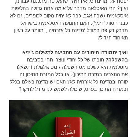
יפסח על 'מדינת כל אזרחיה', שהאליטה מתכננת עבורנו,
ואיך? הרי האיסלאם מדבר על אומה אחת גדולה בחליפות
איסלאמית (שבה אגב, כבר לא יהיה מקום לכופרים, גם לא
כבני חסות 'דימי'). האם התנועה האסלאמית בישראל
תדבק רק פה במודל 'מדינת כל אזרחיה', ותוותר על רעיון
האיחוד הגדול?
ואיך יתמודדו היהודים עם התביעה לתשלום ג'יזיא
בהשפלה?
חובתו של כל יהודי ונוצרי החי בסביבה
מוסלמית היא לשלם מס השפלה / מס גולגולת (תשאלו
את הנוצרים במזרח התיכון). אז בכל המזרח התיכון זה
קורה ובמדינת כל אזרחיה לא? האם יש מדינה בעולם בכלל
ובמזרח התיכון בפרט, שיכולה לשמש לנו מודל לחיקוי?