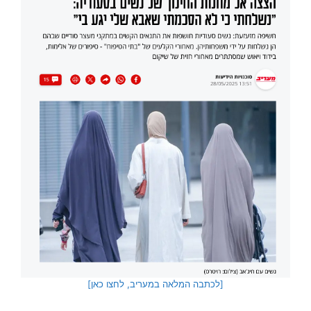
[לכתבה המלאה במעריב, לחצו כאן]