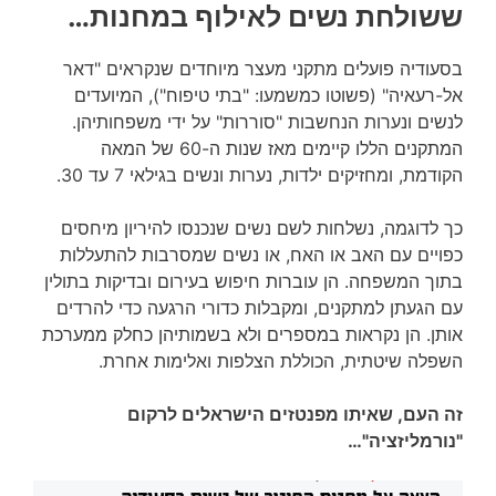
ששולחת נשים לאילוף במחנות…
בסעודיה פועלים מתקני מעצר מיוחדים שנקראים "דאר
אל-רעאיה" (פשוטו כמשמעו: "בתי טיפוח"), המיועדים
לנשים ונערות הנחשבות "סוררות" על ידי משפחותיהן.
המתקנים הללו קיימים מאז שנות ה-60 של המאה
הקודמת, ומחזיקים ילדות, נערות ונשים בגילאי 7 עד 30.
כך לדוגמה, נשלחות לשם נשים שנכנסו להיריון מיחסים
כפויים עם האב או האח, או נשים שמסרבות להתעללות
בתוך המשפחה. הן עוברות חיפוש בעירום ובדיקות בתולין
עם הגעתן למתקנים, ומקבלות כדורי הרגעה כדי להרדים
אותן. הן נקראות במספרים ולא בשמותיהן כחלק ממערכת
השפלה שיטתית, הכוללת הצלפות ואלימות אחרת.
זה העם, שאיתו מפנטזים הישראלים לרקום
"נורמליזציה"…