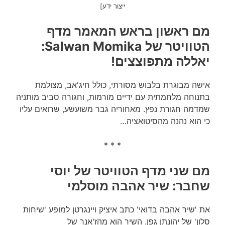
ייצור ידע]
מם ראשון בראש המאמר מדף
הטוויטר של Salwan Momika:
יאללה מתפוצצים!
אישה מבוגרת בלבוש מסורתי, כולל חיג'אב, מצולמת
בתנוחה מלחמתית עם ידיים מורמות, וחגורה סביב מותניה
שמדמה חגורת נפץ. מאחוריה גבר משועשע, שרואים עליו
כי הוא נהנה מהסיטואציה…
* * *
מם שני מדף הטוויטר של יוסי
שחבר: שיר אהבה מוסלמי
את 'שיר אהבה בדואי' כתב איציק ויינגרטן למופע 'שיחות
סלון' של יהונתן גפן. השיר הוא מהז'אנר של