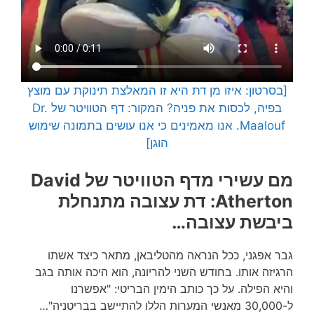
[בסרטון: איזו מן דת היא זו המאלצת תינוקת עם מוצץ
בפיה, לכסות את פניה? המקור: דף הטוויטר של Dr.
Maalouf. אנו מאמינים כי אנו עושים בתמונה שימוש
הוגן]
מם עשירי מדף הטוויטר של
David
Atherton: דת עצובה מתנחלת
ביבשת עצובה…
גבר אפגני, ככל הנראה מהטליבאן, מתאר כיצד אשתו
הרגיזה אותו. בחודש השני להריונה, הוא היכה אותה בגב
והיא הפילה. על כך כותב הימין הבריטי: "אפשרנו
ל-30,000 מאנשי המערות הללו להתיישב בבריטניה"…