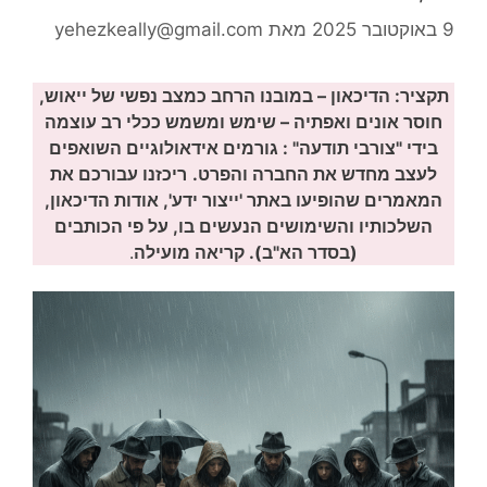
9 באוקטובר 2025
מאת
yehezkeally@gmail.com
תקציר: הדיכאון – במובנו הרחב כמצב נפשי של ייאוש,
חוסר אונים ואפתיה – שימש ומשמש ככלי רב עוצמה
בידי "צורבי תודעה" : גורמים אידאולוגיים השואפים
לעצב מחדש את החברה והפרט.
ריכזנו עבורכם את
המאמרים שהופיעו באתר 'ייצור ידע', אודות הדיכאון,
השלכותיו והשימושים הנעשים בו, על פי הכותבים
(בסדר הא"ב). קריאה מועילה
.