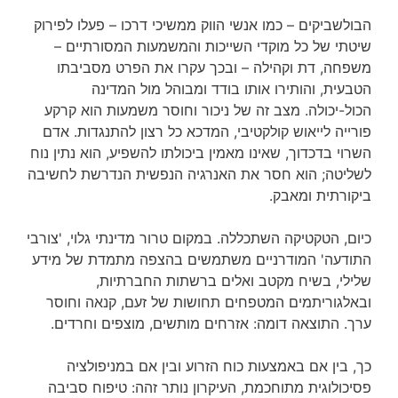
הבולשביקים – כמו אנשי הווק ממשיכי דרכו – פעלו לפירוק
שיטתי של כל מוקדי השייכות והמשמעות המסורתיים –
משפחה, דת וקהילה – ובכך עקרו את הפרט מסביבתו
הטבעית, והותירו אותו בודד ומבוהל מול המדינה
הכול-יכולה. מצב זה של ניכור וחוסר משמעות הוא קרקע
פורייה לייאוש קולקטיבי, המדכא כל רצון להתנגדות. אדם
השרוי בדכדוך, שאינו מאמין ביכולתו להשפיע, הוא נתין נוח
לשליטה; הוא חסר את האנרגיה הנפשית הנדרשת לחשיבה
ביקורתית ומאבק.
כיום, הטקטיקה השתכללה. במקום טרור מדינתי גלוי, 'צורבי
התודעה' המודרניים משתמשים בהצפה מתמדת של מידע
שלילי, בשיח מקטב ואלים ברשתות החברתיות,
ובאלגוריתמים המטפחים תחושות של זעם, קנאה וחוסר
ערך. התוצאה דומה: אזרחים מותשים, מוצפים וחרדים.
כך, בין אם באמצעות כוח הזרוע ובין אם במניפולציה
פסיכולוגית מתוחכמת, העיקרון נותר זהה: טיפוח סביבה