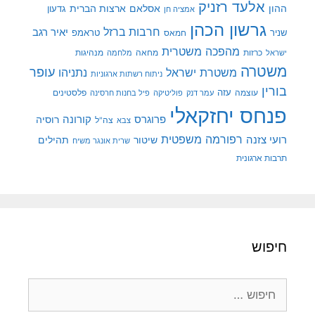
אלעד רזניק
ההון
אסלאם
ארצות הברית
גדעון
אמציה חן
גרשון הכהן
חרבות ברזל
יאיר רגב
שניר
טראמפ
חמאס
מהפכה משטרית
מנהיגות
ישראל
כרזות
מחאה
מלחמה
משטרה
עופר
משטרת ישראל
נתניהו
ניתוח רשתות ארגוניות
בורין
עוצמה
עזה
פלסטינים
עמר דנק
פוליטיקה
פיל בחנות חרסינה
פנחס יחזקאלי
קורונה
פרוגרס
רוסיה
צה"ל
צבא
רפורמה משפטית
רועי צזנה
שיטור
תהילים
שרית אונגר משיח
תרבות ארגונית
חיפוש
חיפוש: