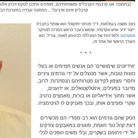
[בתמונה: אנו קרבנות הקניבלים ומשפחותיהם, מזמינים אתכם לטקס זיכרון אלט
קניבלים אינם אויבים!"… התמונה עובדה במערכת הבינה המ
ניצב משנה בגמלאות, ד"ר פנחס יחזקאלי הוא שותף בחברת
'ייצור ידע' ואיש אקדמיה. שימש בעבר כראש המרכז למחקר
אסטרטגי
ולמדיניות של המכללה לביטחון לאומי, צה"ל. הוא
העורך הראשי של אתר זה.
* * *
'אידיוטים שימושיים' הם אנשים תמימים או בעלי
כוונות טובות, אשר מנוצלים על ידי גורמים ציניים
וחסרי מצפון לקידום מטרותיהם הנסתרות. לרוב,
מדובר בפעילים, אינטלקטואלים, או ידוענים,
אשר מתוך אידיאליזם או בורות, מאמצים נרטיב
שקרי ומפיצים אותו, ובכך מעניקים לו לגיטימציה.
הנזק שהם גורמים הוא רב-ממדי: הם מכשירים
דעת קהל נגד האמת, פוגעים במאבקים צודקים
על ידי זיהומם בשקרים, ובלי משים הופכים לכלי