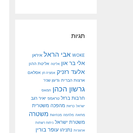
תגיות
אבי הראל
איראן
WOKE
אלי בר און
אליטת ההון
אליטה
אלעד רזניק
אסלאם
אמציה חן
ארצות הברית
גדעון שניר
גרשון הכהן
חמאס
חרבות ברזל
יאיר רגב
טראמפ
מהפכה משטרית
ישראל
כרזות
משטרה
מנהיגות
מחאה
מלחמה
משטרת ישראל
ניתוח רשתות
עופר בורין
נתניהו
ארגוניות