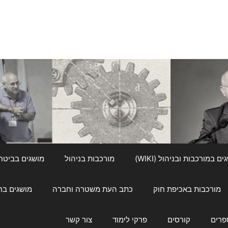
ם במורכבות ובניהול (WIKI)
מורכבות בניהול
מושגים בביטחון ל
מורכבות באכיפת חוק
כתב העת משטרה וחברה
מושגים בחינוך
פרים
קורסים
פרקי לימוד
צור קשר