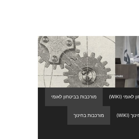
אומי (WIKI)
מורכבות בביטחון לאומי
 (WIKI)
מורכבות בחינוך