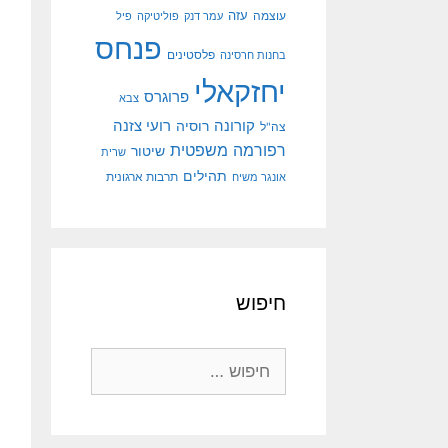
עוצמה
עזה
עמר דנק
פוליטיקה
פיל
פנחס
פלסטינים
בחנות חרסינה
יחזקאלי
פרוגרס
צבא
קורונה
רועי צזנה
רוסיה
צה"ל
רפורמה משפטית
שיטור
שרית
תהילים
אונגר משיח
תרבות ארגונית
חיפוש
חיפוש: