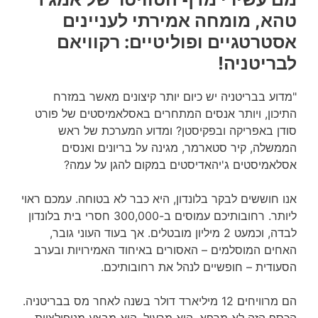
טהא, מומחה אמירתי לעניינים
אסטרטגיים ופוליטיים: רקוויאם
לבריטניה!
"מדוע בבריטניה יש כיום יותר קיצונים מאשר במזרח
התיכון, ויותר אנסים המתחרים באסלאמיסטים של פורט
סודן באפריקה ובפקיסטן? ומדוע המערכת של ראש
הממשלה, קיר סטארמר, מגינה על בריונים ואנסים
אסלאמיסטים ג'יהאדיסטים במקום להגן על עמה?
אנו חוששים לבקר בלונדון, היא כבר לא בטוחה. עמכם ראוי
ליותר. רחובותיכם עמוסים ב-300,000 חסרי בית בלונדון
לבדה, וכמעט 2 מיליון מובטלים. אך בעוד העוני גובר,
האחים המוסלמים – האסורים באיחוד האמירויות ובערב
הסעודית – חופשיים לנהל את רחובותיכם.
הם מרוויחים 12 מיליארד דולר בשנה לאחר מס בבריטניה.
הכסף הזה לא מרפא, הוא מרעיל. הוא מבצע מניפולציות.