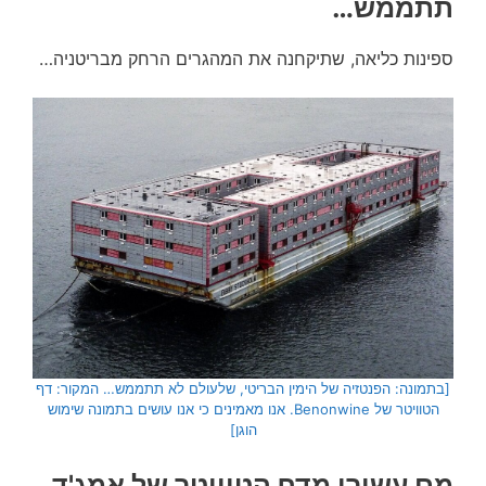
תתממש…
ספינות כליאה, שתיקחנה את המהגרים הרחק מבריטניה…
[בתמונה: הפנטזיה של הימין הבריטי, שלעולם לא תתממש… המקור: דף
הטוויטר של Benonwine. אנו מאמינים כי אנו עושים בתמונה שימוש
הוגן]
מם עשירי מדף הטוויטר של אמג'ד