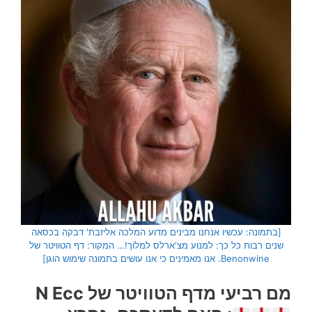
[בתמונה: עכשיו אנחנו מבינים מדוע המלכה אליזבת' דבקה בכסאה
שנים רבות כל כך: למנוע מצ'ארלס למלוך!… המקור: דף הטוויטר של
Benonwine. אנו מאמינים כי אנו עושים בתמונה שימוש הוגן]
מם רביעי מדף הטוויטר של N Ecc