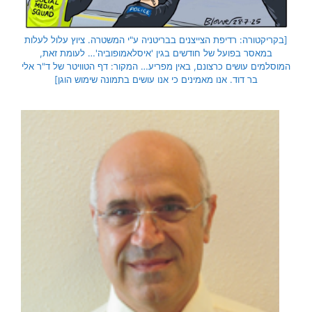
[בקריקטורה: רדיפת הצייצנים בבריטניה ע"י המשטרה. ציוץ עלול לעלות
במאסר בפועל של חודשים בגין 'איסלאמופוביה'… לעומת זאת,
המוסלמים עושים כרצונם, באין מפריע… המקור: דף הטוויטר של ד"ר אלי
בר דוד. אנו מאמינים כי אנו עושים בתמונה שימוש הוגן]