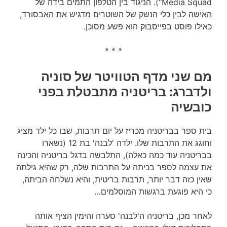
Media Squad"). הניגוד בין הטלפון התמים בידה של
האישה לבין כלי הנשק של השוטרים מדגיש את האבסורד,
כאילו פוסט בפייסבוק הוא פשע מסוכן.
* * *
מם שני מדף הטוויטר של סוניה
ולדברג: בריטניה מתבטלת בפני
כובשיה
בית ספר בבריטניה מכריז על יום תרבות, שבו כל ילד מציג
וחוגג את התרבות שלו. ילדה 'לבנה' בת 12 (נשארו
בבריטניה עוד כמה כאלה), התלבשה בדגל בריטניה והכינה
את עצמה לספר בכיתה על התרבות שלה, רק שהיא גילתה
שאין כזה דבר יותר, תרבות בריטית, והיא נשלחה הביתה,
כי היא פוגעת ברגשות המוסלמים…
לאחר מכן, בריטניה ה'לבנה' סערה והימין הציף אותה