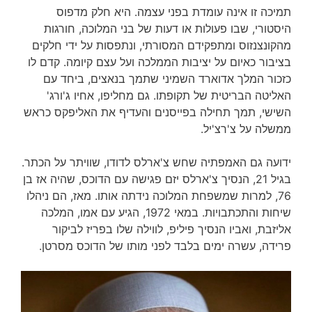
תמיכה זו אינה עומדת בפני עצמה. היא חלק מדפוס
היסטורי, שבו פעולות או דעות של בני המלוכה, חורגות
מהקונצנזוס ומתפקידם המסורתי, ונתפסות על ידי חלקים
בציבור כאיום על יציבות הממלכה ועל עצם קיומה. קדם לו
כזכור המלך אדוארד השמיני שתמך בנאצים, ביחד עם
האליטה הבריטית של תקופתו. גם מחליפו, אחיו ג'ורג'
השישי, תמך תחילה בפייסנים והעדיף את האליפקס כראש
ממשלה על צ'רצ'יל.
ידועה גם האמפתיה שחש צ'ארלס לדודו, שוויתר על הכתר.
בגיל 21, הנסיך צ'ארלס יזם פגישה עם הדוכס, שהיה אז בן
76, למרות שמשפחת המלוכה נידתה אותו. מאז, הם ניהלו
שיחות והתכתבויות. במאי 1972, הגיע עם אמו, המלכה
אליזבת, ואביו הנסיך פיליפ, לווילה שלו בפריז לביקור
פרידה, עשרה ימים בלבד לפני מותו של הדוכס מסרטן.