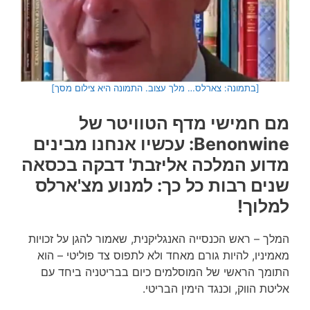
[בתמונה: צארלס… מלך עצוב. התמונה היא צילום מסך]
מם חמישי מדף הטוויטר של
Benonwine: עכשיו אנחנו מבינים
מדוע המלכה אליזבת' דבקה בכסאה
שנים רבות כל כך: למנוע מצ'ארלס
למלוך!
המלך – ראש הכנסייה האנגליקנית, שאמור להגן על זכויות
מאמיניו, להיות גורם מאחד ולא לתפוס צד פוליטי – הוא
התומך הראשי של המוסלמים כיום בבריטניה ביחד עם
אליטת הווק, וכנגד הימין הבריטי.