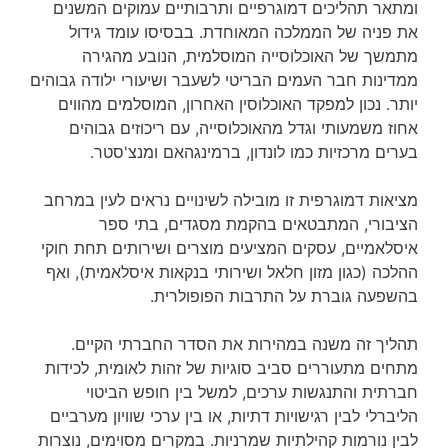
ומתאר תהליכים דמוגרפיים ותרבותיים עמוקים המשנים
את פניה של הממלכה המאוחדת. בבסיסו עומד גידול
מתמשך של האוכלוסייה המוסלמית, הנובע מהגירה
ממדינות חבר העמים הבריטי לשעבר ושיעורי ילודה גבוהים
יותר. נכון למפקד האוכלוסין האחרון, המוסלמים מהווים
אחוז משמעותי וגדל מהאוכלוסייה, עם ריכוזים גבוהים
בערים מרכזיות כמו לונדון, ברמינגהאם ומנצ'סטר.
מציאות דמוגרפית זו מובילה לשינויים נראים לעין במרחב
הציבורי, המתבטאים בהקמת מסגדים, בתי ספר
איסלאמיים, עסקים המציעים מוצרים ושירותים תחת חוקי
ההלכה (כגון מזון חלאל ושירותי בנקאות איסלאמית), ואף
בהשפעה גוברת על התרבות הפופולרית.
תהליך זה משנה במהירות את הסדר החברתי הקיים.
מתחים מתעוררים סביב סוגיות של זהות לאומית, לכידות
חברתית והתנגשות ערכים, למשל בין חופש הביטוי
הליברלי לבין רגישויות דתיות, או בין ערכי שוויון מערביים
לבין נורמות קהילתיות שמרניות. במקרים מסוימים, נוצרות