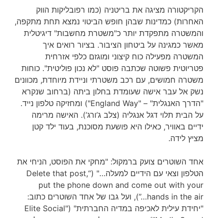
הקריקטורה מציגה את בריטניה (כמו רפובליקות הווק
האחרות) כמדינות שבהן חופש הביטוי נמצא תחת מתקפה,
והמשטרה מתפקדת יותר כ"משטרת מחשבות" דיגיטלית
מאשר כמגינה על ביטחון הציבור. בציור רואים איך
המשטרה מפעילה כוח קיצוני ומוגזם כלפי אזרחית
פטריוטית פשוטה שכתבה פוסט "לא נכון פוליטית". כוחות
משטרה חמושים, עם רכב משטרתי וניידת מיוחדת, מכוונים
נשק אל עבר אישה שעומדת בחלון ביתה (ברחוב שנקרא
"הדרך האנגלית" – "England Way") ומחזיקה טלפון נייד.
על הבית תלוי דגל אנגליה (צלב ג’ורג’). האישה מרימה
ידיים באוויר, כאילו היא פושעת מסוכנת, בעוד ילד קטן
מציץ לידה.
אחד השוטרים צועק ברמקול: "מחקי את הפוסט, הניחי את
הטלפון וצאי עם הידיים למעלה…" (“Delete that post,
put the phone down and come out with your
hands in the air…”), ועל גבו של אחד השוטרים כתוב:
"יחידת עילית לאכיפה במדיה החברתית" ("Elite Social