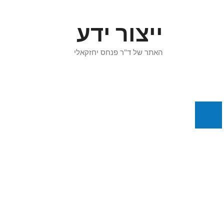
דלג
תוכן
ייצור ידע
האתר של ד"ר פנחס יחזקאלי