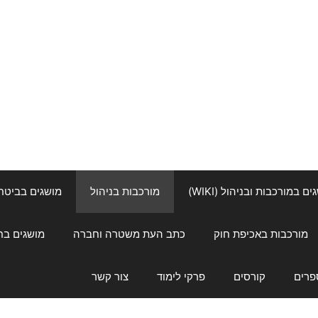
ם במורכבות ובניהול (WIKI)
מורכבות בניהול
מושגים בביטחון ל
מורכבות באכיפת חוק
כתב העת משטרה וחברה
מושגים בחינוך
פרים
קורסים
פרקי לימוד
צור קשר