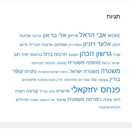
תגיות
אבי הראל
אלי בר און
איראן
WOKE
אליטת
אליטה
אלעד רזניק
ההון
אסלאם
ארצות הברית
גדעון
אמציה חן
גרשון הכהן
חרבות ברזל
יאיר רגב
שניר
טראמפ
חמאס
מהפכה משטרית
מנהיגות
ישראל
כרזות
מחאה
מלחמה
משטרה
עופר
משטרת ישראל
נתניהו
ניתוח רשתות ארגוניות
בורין
עוצמה
עזה
פלסטינים
עמר דנק
פוליטיקה
פיל בחנות חרסינה
פנחס יחזקאלי
קורונה
פרוגרס
רוסיה
צה"ל
צבא
רפורמה משפטית
רועי צזנה
שיטור
תהילים
שרית אונגר משיח
תרבות ארגונית