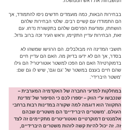
המשבחות את ראש הממשלה.
בבחירות הבאות, כמה מועמדים חדשים ניסו להתמודד, אך
הם התמודדו עם קשיים רבים. שלטי הבחירות שלהם
הושחתו, ומודעות הפרסום שלהם בתקשורת נדחו. עם
זאת, הבחירות עדיין התקיימו, וראש העיר זכה ברוב גדול.
תושבי המדינה היו מבולבלים. הם הרגישו שמשהו לא
בסדר, אך הם לא ידעו בדיוק מה. האם הם עדיין חיים
בדמוקרטיה? האם הם הפכו למשטר אוטוריטרי? הם גילו
שהם חיים בעצם במשטר של 'גם וגם', שיש לו גם שם:
'משטר היברידי'.
במחלקות למדעי החברה של האקדמיה המערבית –
שנכבשו ע"י הווק – יספרו לכם כי הסיפור של 'מדינת
התקווה' הוא דוגמה למה שקורה במדינות רבות ברחבי
העולם. 'משטרים היברידיים' הם משטרים שבהם
אלמנטים דמוקרטיים ואוטוריטרים מתקיימים זה לצד
זה. זה יכול להיות קשה לזהות משטרים היברידיים,