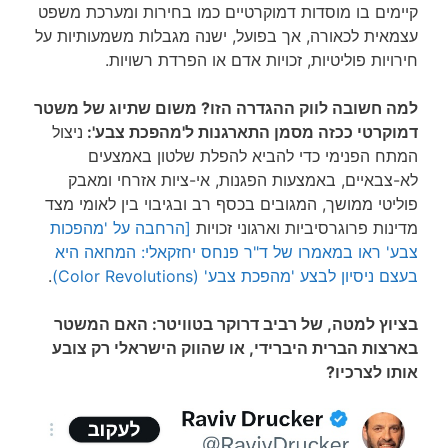
קיימים בו מוסדות דמוקרטיים כמו בחירות ומערכת משפט
עצמאית לכאורה, אך בפועל, ישנה מגבלות משמעותיות על
חירויות פוליטיות, זכויות אדם או הפרדת רשויות.
למה חשובה לווק ההגדרה הזו? משום שתיוג של משטר
דמוקרטי ככזה מסמן התארגנות ל'מהפכת צבע':
ניצול
המתח הפנימי כדי להביא להפלת שלטון באמצעים
לא-צבאיים, באמצעות הפגנות, אי-ציות אזרחי ומאבק
פוליטי ממושך, המגובים בכסף רב ובגיבוי בין לאומי מצד
מדינות פרוגרסיביות וארגוני זכויות
[הרחבה על 'מהפכות
צבע' ראו במאמרו של ד"ר פנחס יחזקאלי: המחאה היא
בעצם ניסיון לבצע 'מהפכת צבע' (Color Revolutions)
.
בציוץ למטה, של רביב דרוקר בטוויטר: האם המשטר
בארצות הברית היברידי, או שהווק הישראלי רק צובע
אותו לצרכיו?