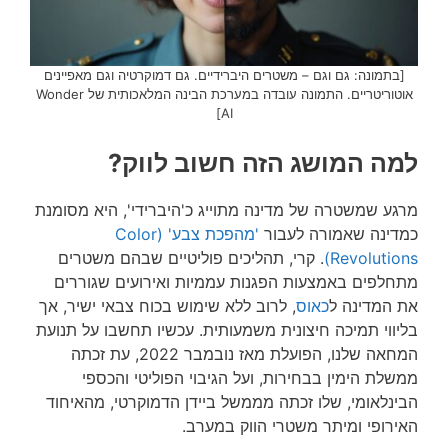
[בתמונה: גם וגם – משטרים היברידיים. גם דמוקרטיה וגם מאפיינים
אוטוריטריים. התמונה עובדה במערכת הבינה המלאכותית של Wonder
AI]
למה המושג הזה חשוב לווק?
מרגע שמשטרה של מדינה מתוייג כ'היברידי', היא מסומנת
כמדינה שאמורה לעבור
'מהפכת צבע' (Color
Revolutions)
. קרי, תהליכים פוליטיים שבהם משטרים
מתחלפים באמצעות הפגנות עממיות ואירועים שגוררים
את המדינה ל
כאוס
, לרוב ללא שימוש בכוח צבאי ישיר, אך
בליווי תמיכה חיצונית משמעותית. עכשיו תחשבו על תנועת
המחאה שלנו, הפועלת מאז נובמבר 2022, עת זכתה
ממשלת הימין בבחירות, ועל הגיבוי הפוליטי והכספי
הבינלאומי, שלו זכתה מממשל ביידן הדמוקרטי, מהאיחוד
האירופי ומיתר משטרי הווק במערב.