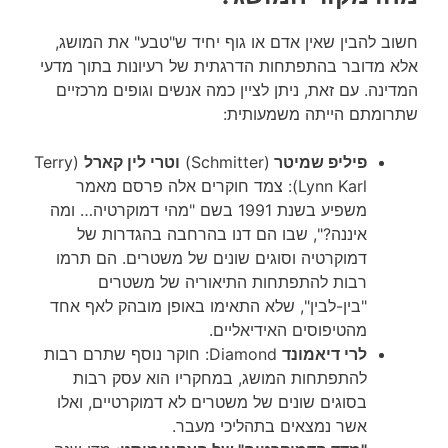
חשוב להבין שאין אדם או גוף יחיד ש"טבע" את המושג,
אלא מדובר בהתפתחות הדרגתית של רעיונות בתוך מדעי
המדינה. עם זאת, ניתן לציין כמה אנשים וגופים מרכזיים
שתרומתם הייתה משמעותית:
פיליפ שמיטר
(Schmitter)
וטרי לין קארל
(Terry
Lynn Karl): צמד חוקרים אלה פרסם מאמר
משפיע בשנת 1991 בשם "מהי דמוקרטיה… ומה
איננה?", שבו הם דנו בהרחבה בהגדרות של
דמוקרטיה וסוגים שונים של משטרים. הם תרמו
רבות להתפתחות התיאוריה של משטרים
"בין-לבין", שלא התאימו באופן מובהק לאף אחד
מהטיפוסים האידיאליים.
לרי דיאמונד
Diamond: חוקר נוסף שתרם רבות
להתפתחות המושג, במחקריו הוא עסק רבות
בסוגים שונים של משטרים לא דמוקרטיים, ואלו
אשר נמצאים בתהליכי מעבר.