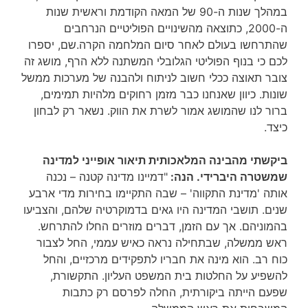
במהלך שנות ה-90 של המאה הקודמת וראשית שנות
ה-2000, כתוצאה מהשינויים הפוליטיים הנרחבים
שהתרחשו בעולם לאחר סיום המלחמה הקרה.שם, יספרו
לכם כי בנוף הפוליטי הגלובלי המשתנה ללא הרף, מושג זה
צובר תאוצה ככלי חשוב לניתוח ולהבנה של מערכות ממשל
שונות. כיוון שאנחנו כבר מזמן רחוקים מלהיות תמימים,
ברור לנו שהמושג אמור לשרת את הווק. נשאר רק לבחון
כיצד.
ביקשתי מהבינה המלאכותית תיאור אופייני למדינה
שמשטרה היברידי. הנה:
"דמיינו מדינה קטנה – נכנה
אותה 'מדינת התקווה' – שבה התקיימו בחירות מדי ארבע
שנים. תושבי המדינה היו גאים בדמוקרטיה שלהם, והצביעו
בהמוניהם. אך עם הזמן, דברים מוזרים החלו להתרחש.
ראש ממשלה, שבתחילה נראה כאיש עממי, החל לצבור
כוח רב. הוא מינה את חבריו לתפקידים מרכזיים, והחל
להשפיע על החלטות בית המשפט העליון. התקשורת,
שפעם הייתה ביקורתית, החלה לפרסם רק כתבות