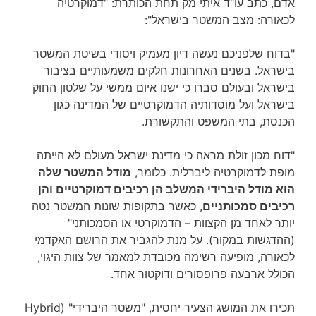
אדם, כתב עו"ד איתי מק תחת הכותרת: "דמוקרטיה
לכאורה: מצב המשטר בישראל":
"בדוח שלפניכם נעשה דיון מעמיק ויסודי בשיטת המשטר
בישראל. בשנים האחרונות חלקים משמעותיים בציבור
בישראל ובעולם סברו כי ישנו איום ממשי על שלטון החוק
בישראל ועל מוסדותיה הדמוקרטיים של המדינה כגון
הכנסת, בתי המשפט והתקשורת.
"דוח מכון זולת מראה כי מדינת ישראל מעולם לא הייתה
מופת לדמוקרטיה ליברלית. כלומר,
מודל המשטר שלה
הוא מודל היברידי המשלב הן רכיבים דמוקרטיים והן
רכיבים סמכותניים
, כאשר בתקופות שונות המשטר נטה
יותר לאחד מן הקצוות – הדמוקרטי או הסמכותני"
(ההדגשות במקור). על מנת להגביר את הרושם האקדמי
לכאורה, מופיעה רשימה מכובדת למאמר של צוות היגוי,
הכולל ארבעה פרופסורים ודוקטור אחד.
תכירו את המושג הצעיר יחסית, "משטר היברידי" (Hybrid