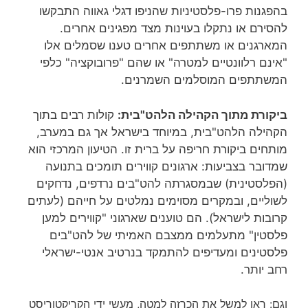
בהפגנות פרו-פלסטיניות שהניפו דגלי גאווה התבקשו
להסירם או נתקלו בעוינות מצד מפגינים אחרים.
המארגנים או משתתפים אחרים טענו שסמלים אלו
"אינם רלוונטיים למטרה" או שהם "פרובוקציה" כלפי
המשתתפים המוסלמים השמרנים.
ביקורת מתוך הקהילה הלהט"בית:
קולות רבים בתוך
הקהילה הלהט"בית, במיוחד בישראל אך גם במערב,
מותחים ביקורת חריפה על ברית זו. הטיעון המרכזי הוא
שמדובר בצביעות: ארגונים קווירים תומכים בתנועה
(הפלסטינית) שבמסגרתה להט"בים נרדפים, נדחקים
לשוליים, ובמקרים מסוימים נמלטים על חייהם (לעתים
קרובות לישראל). הם טוענים שארגוני "קווירים למען
פלסטין" מתעלמים ממצבם האמיתי של להט"בים
פלסטינים ומעדיפים להתמקד בנרטיב אנטי-ישראלי
רחב יותר.
וגם: ראו למשל את הכרזה למטה, מעשי ידי הקריקטוריסט