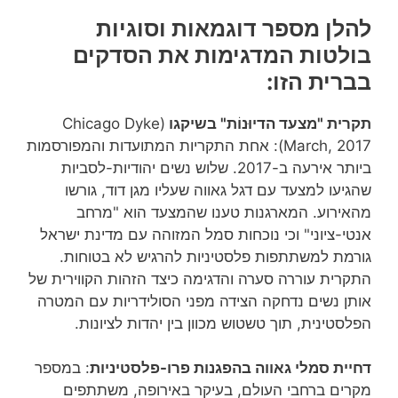
להלן מספר דוגמאות וסוגיות
בולטות המדגימות את הסדקים
בברית הזו:
תקרית "מצעד הדיוּנוֹת" בשיקגו
(Chicago Dyke
March, 2017): אחת התקריות המתועדות והמפורסמות
ביותר אירעה ב-2017. שלוש נשים יהודיות-לסביות
שהגיעו למצעד עם דגל גאווה שעליו מגן דוד, גורשו
מהאירוע. המארגנות טענו שהמצעד הוא "מרחב
אנטי-ציוני" וכי נוכחות סמל המזוהה עם מדינת ישראל
גורמת למשתתפות פלסטיניות להרגיש לא בטוחות.
התקרית עוררה סערה והדגימה כיצד הזהות הקווירית של
אותן נשים נדחקה הצידה מפני הסולידריות עם המטרה
הפלסטינית, תוך טשטוש מכוון בין יהדות לציונות.
דחיית סמלי גאווה בהפגנות פרו-פלסטיניות
: במספר
מקרים ברחבי העולם, בעיקר באירופה, משתתפים