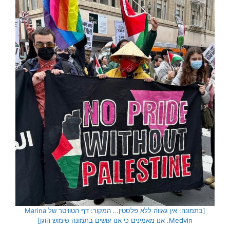
[בתמונה: אין גאווה ללא פלסטין… המקור: דף הטוויטר של Marina
Medvin. אנו מאמינים כי אנו עושים בתמונה שימוש הוגן]