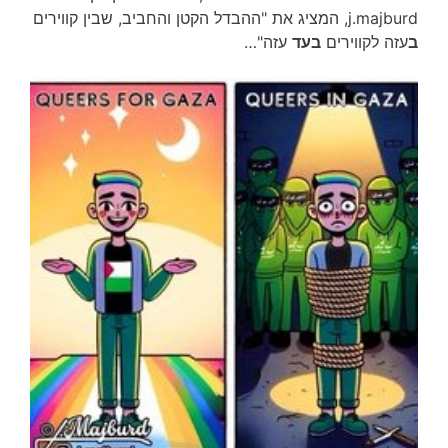
j.majburd, המציג את "ההבדל הקטן והחביב, שבין קווירים
ב
עזה לקווירים
בעד
עזה"…