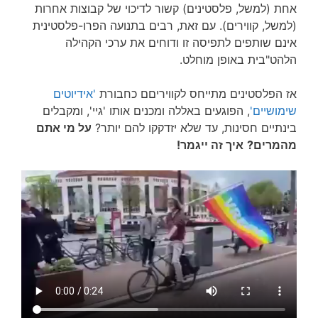
אחת (למשל, פלסטינים) קשור לדיכוי של קבוצות אחרות
(למשל, קווירים). עם זאת, רבים בתנועה הפרו-פלסטינית
אינם שותפים לתפיסה זו ודוחים את ערכי הקהילה
הלהט"בית באופן מוחלט.
אז הפלסטינים מתייחס לקוויריםם כחבורת
'אידיוטים
שימושיים'
, הפוגעים באללה ומכנים אותו 'גיי', ומקבלים
בינתיים חסינות, עד שלא יזדקקו להם יותר?
על מי אתם
מהמרים?
איך זה ייגמר!