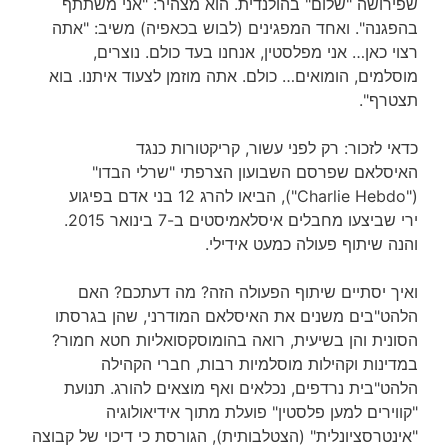
שפירושה "שלום" בהולנדית. הוא מצהיר: "אני משתתף
בהפגנה". ואחד המפגינים (לבוש בכאפיה) משיב: "אתה
רצוי כאן… אני מפלסטין, אנחנו בעד כולם. נוצרים,
מוסלמים, הומואים… כולם. אתה מוזמן לצעוד איתנו. בוא
תצטרף".
כדאי לזכור: רק לפני עשור, קריקטורות כנגד
האיסלאם שפרסם השבועון הצרפתי "שרלי הבדו"
("Charlie Hebdo"), הביאו להרג 12 בני אדם בפיגוע
ירי שביצעו מחבלים איסלאמיסטים ב-7 בינואר 2015.
והנה שיתוף פעולה כמעט אידילי.
ואיך יסתיים שיתוף הפעולה הזה? מה דעתכם? האם
הלהט"בים משנים את האיסלאם המודרני, שהן בגרסתו
הסונית והן בשיעית, רואה בהומוסקסואליות חטא חמור?
במדינות וקהילות מוסלמיות רבות, חברי הקהילה
הלהט"בית נרדפים, נכלאים ואף מוצאים להורג. תנועת
"קווירים למען פלסטין" פועלת מתוך אידיאולוגיה
"אינטרסציונלית" (הצטלבותית), הגורסת כי דיכוי של קבוצה