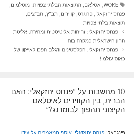
תגיות
WOKE
,
אסלאם
,
התוצאות הבלתי צפויות
,
מוסלמים
,
פנחס יחזקאלי
,
פרוגרס
,
קווירים
,
תב"ץ
,
תב"צים
,
תוצאות בלתי צפויות
פנחס יחזקאלי: זחיחות אליטיסטית ומחירה. אליטת
ההון הישראלית כמקרה בוחן
פנחס יחזקאלי: הפלסטינים ודגלם הפכו לאייקון של
כאוס עולמי!
10 מחשבות על “פנחס יחזקאלי: האם
הברית, בין הקווירים לאיסלאם
הקיצוני תהפוך לבומרנג?”
פינגבאק:
פנחס יחזקאלי: אוסף המאמרים על עידן