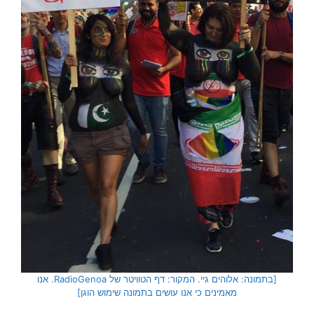
[בתמונה: אלוהים גיי. המקור: דף הטוויטר של RadioGenoa. אנו
מאמינים כי אנו עושים בתמונה שימוש הוגן]