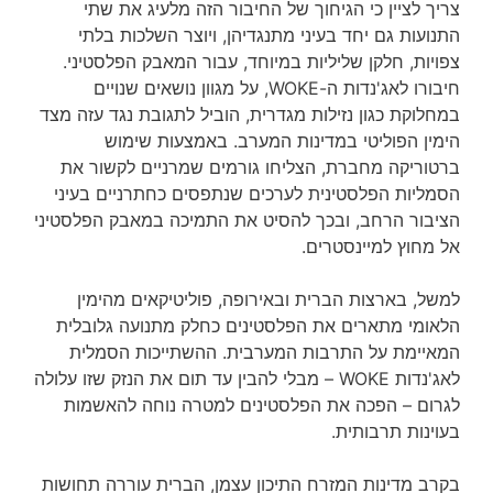
צריך לציין כי הגיחוך של החיבור הזה מלעיג את שתי
התנועות גם יחד בעיני מתנגדיהן, ויוצר השלכות בלתי
צפויות, חלקן שליליות במיוחד, עבור המאבק הפלסטיני.
חיבורו לאג'נדות ה-WOKE, על מגוון נושאים שנויים
במחלוקת כגון נזילות מגדרית, הוביל לתגובת נגד עזה מצד
הימין הפוליטי במדינות המערב. באמצעות שימוש
ברטוריקה מחברת, הצליחו גורמים שמרניים לקשור את
הסמליות הפלסטינית לערכים שנתפסים כחתרניים בעיני
הציבור הרחב, ובכך להסיט את התמיכה במאבק הפלסטיני
אל מחוץ למיינסטרים.
למשל, בארצות הברית ובאירופה, פוליטיקאים מהימין
הלאומי מתארים את הפלסטינים כחלק מתנועה גלובלית
המאיימת על התרבות המערבית. ההשתייכות הסמלית
לאג'נדות WOKE – מבלי להבין עד תום את הנזק שזו עלולה
לגרום – הפכה את הפלסטינים למטרה נוחה להאשמות
בעוינות תרבותית.
בקרב מדינות המזרח התיכון עצמן, הברית עוררה תחושות