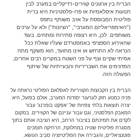
הברית בין ארגונים קווירים-רדיקליים במערב לבין
תנועות איסלאמיות או פרו-פלסטיניות היא ברית
פוליטית המבוססת על אויב משותף נתפס
("האימפריאליזם המערבי", "הציונות") ולא על ערכים
משותפים. לכן, היא רצופה סתירות ומתחים. בעוד
שהאירוע הספציפי באמסטרדם שעליו שאלת ככל
הנראה לא התרחש או אינו מתועד, הוא משקף מתח
אמיתי שקיים וצף על פני השטח במקרים רבים אחרים,
המדגימים את השבריריות והבעייתיות של שיתוף
הפעולה הזה.
הברית בין הקבוצות הקוויריות לאסלאם הפוליטי נראתה על
פניה כמנוע חזק לערעור יסודות המערב, אולם בפועל, היא
יצרה תוצאות בלתי צפויות של 'אפקט בומרנג' עבור
המאבק הפלסטיני, וגם עבור עניינם של הקווירים. במקום
לקדם את תמיכתם בציבור הרחב, היא הציבה אותם בתוך
מסגרת פוליטית שנויה במחלוקת, הרחיקה תומכים
פוטנציאליים, והגבירה את הפוליטיזציה סביב הנושא.