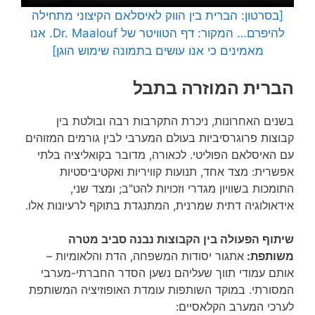
[בסרטון: הברית בין הווק לאיסלאם הקיצוני מתחילה
להיפרם… המקור: דף הטוויטר של Dr. Maalouf. אנו
מאמינים כי אנו עושים בתמונה שימוש הוגן]
הברית המוזרה בתבל
בשנים האחרונות, ניכרת התקרבות רבה ובולטת בין
קבוצות פרוגרסיביות בעולם המערבי לבין גורמים המזוהים
עם האיסלאם הפוליטי. לכאורה, מדובר בקואליציה בלתי
אפשרית: מצד אחד, תנועות קוויריות ואקטיביסטיות
התומכות בשוויון מגדרי וזכויות להט"ב; ומצד שני,
אידאולוגיה דתית שמרנית, המתנגדת בתוקף לרעיונות אלו.
שיתוף הפעולה בין הקבוצות נבנה סביב מטרה
משותפת:
אתגור יסודות המשפחה, הדת והלאומיות –
אותם עמודי תווך שעליהם נשען הסדר החברתי-מערבי
המסורתי. במוקד השותפות עומדת האופוזיציה המשותפת
לערכי המערב הקלאסיים: