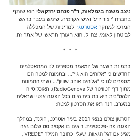
ניצב משנה בגמלאות, ד"ר פנחס יחזקאלי
הוא שותף
בחברת 'ייצור ידע' ואיש אקדמיה. שימש בעבר כראש
המרכז למחקר
אסטרטגי
ולמדיניות של המכללה
לביטחון לאומי, צה"ל. הוא העורך הראשי של אתר זה.
* * *
בתמונת השער של המאמר מספרים לנו המתאסלמים
החדשים כי "אלוהים הוא גיי"… ובתמונה למטה הם
מספרים לנו כי "אלוהים אוהב שוויון"… (שתי התמונות
מתוך דף הטוויטר של RadioGenova). האוכלוסייה
הלהט"בית היא בת בית היום בכל הפגנה אנטי ישראלית
במערב. הנה ראו את הסרטון למטה:
הסרטון צולם במאי 2021 בעיר אוטרכט, הולנד, במהלך
הפגנה פרו-פלסטינית. רואים בו אקטיביסט שלום גאה
מגיע עם דגל הגאווה, שעליו כתובה המילה "VREDE",