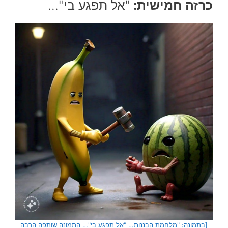
כרזה חמישית:
"אל תפגע בי"…
[בתמונה: "מלחמת הבננות… "אל תפגע בי"… התמונה שותפה הרבה