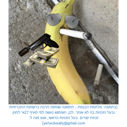
[בתמונה: מלחמת הבננות… התמונה שותפה הרבה ברשתות החברתיות
ובעל הזכויות בה לא אותר. לכן, השימוש נעשה לפי סעיף 27א' לחוק
זכויות יוצרים. בעל הזכויות הראשי, אנא פנה ל:
yehezkeally@gmail.com]