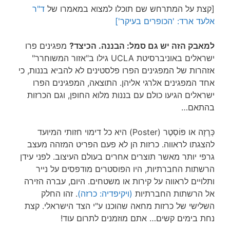
[קצת על המתרחש שם תוכלו למצוא במאמרו של
ד"ר
אלעד ארד: 'הכופרים בעיקר']
למאבק הזה יש גם סמל: הבננה. הכיצד?
מפגינים פרו
ישראלים באוניברסיטת UCLA גילו ב"אזור המשוחרר"
אזהרות של המפגינים הפרו פלסטינים לא להביא בננות, כי
אחד המפגינים אלרגי אליהן. התוצאה, המפגינים הפרו
ישראלים הגיעו כולם עם בננות מלוא החופן, וגם הכרזות
בהתאם…
כְּרָזָה או פּוֹסְטֶר (Poster) היא כל דימוי חזותי המיועד
להצגתו לראווה. כרזות הן לא פעם הפריט המזהה מעצב
גרפי יותר מאשר תוצרים אחרים בעולם העיצוב. לפני עידן
הרשתות החברתיות, היו הפוסטרים מודפסים על נייר
ותלויים לראווה על קירות או משטחים. היום, עברה הזירה
אל הרשתות החברתיות
(ויקיפדיה: כרזה)
. זהו החלק
השלישי של כרזות מחאה שהוכנו ע"י הצד הישראלי. קצת
נחת בימים קשים… אתם מוזמנים לתרום עוד!