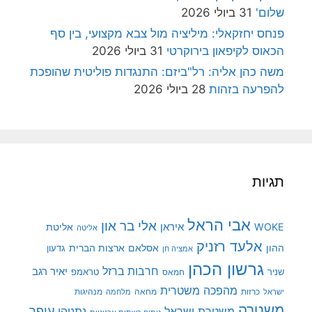
שלום'
31 ביולי 2026
פנחס יחזקאלי: מיליציה מול צבא מקצועי, בין סף
הכאוס לקיפאון בירוקרטי
31 ביולי 2026
משה כהן אליה: רל"ביזם: התנגדות פוליטית שהופכת
להפרעה בזהות
28 ביולי 2026
תגיות
אבי הראל
אלי בר און
איראן
WOKE
אליטת
אליטה
אלעד רזניק
ההון
אסלאם
ארצות הברית
גדעון
אמציה חן
גרשון הכהן
חרבות ברזל
יאיר רגב
שניר
טראמפ
חמאס
מהפכה משטרית
מנהיגות
ישראל
כרזות
מחאה
מלחמה
משטרה
עופר
משטרת ישראל
נתניהו