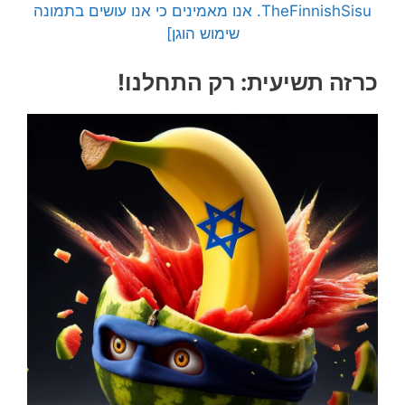
TheFinnishSisu. אנו מאמינים כי אנו עושים בתמונה
שימוש הוגן]
כרזה תשיעית: רק התחלנו!