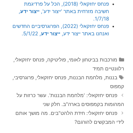
פנחס יחזקאלי (2018), הכל על פרדיגמת
חשיבה מזרחית באתר 'ייצור ידע',
ייצור ידע
,
1/7/18.
פנחס יחזקאלי (2022), הפרוגרסיביים החדשים
ואנחנו באתר ייצור ידע,
ייצור ידע
, 5/1/22.
קטגוריות
מורכבות בביטחון לאומי
,
פוליטיקה
,
פנחס יחזקאלי
,
רלוונטיים תמיד
תגיות
בננות
,
מלחמת הבננות
,
פנחס יחזקאלי
,
פרוגרסיבי
,
קמפוס
פנחס יחזקאלי: 'מלחמת הבננות'. עשר כרזות על
המהומות בקמפוסים בארה"ב. חלק שני
פנחס יחזקאלי: חידת הלהט"בים. מה מושך אותם
לידי המבקשים להורגם?