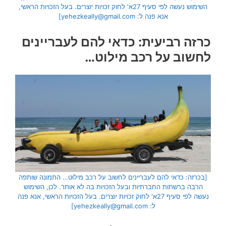
השימוש נעשה לפי סעיף 27א' לחוק זכויות יוצרים. בעל הזכויות הראשי,
אנא פנה ל: yehezkeally@gmail.com]
כרזה רביעית: כדאי להם לעבריינים
לחשוב על רכב מילוט…
[בכרזה: כדאי להם לעבריינים לחשוב על רכב מילוט… התמונה שותפה
הרבה ברשתות החברתיות ובעל הזכויות בה לא אותר. לכן, השימוש
נעשה לפי סעיף 27א' לחוק זכויות יוצרים. בעל הזכויות הראשי, אנא פנה
ל: yehezkeally@gmail.com]