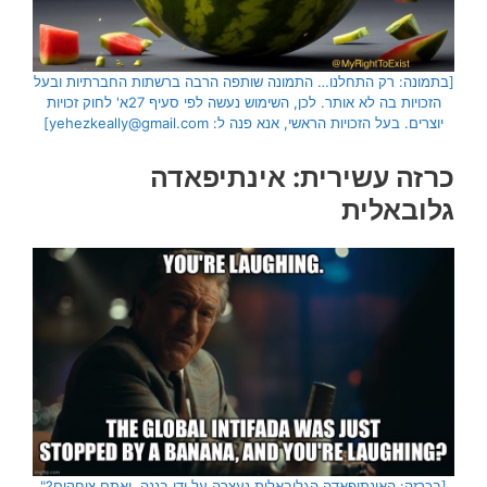
[בתמונה: רק התחלנו… התמונה שותפה הרבה ברשתות החברתיות ובעל
הזכויות בה לא אותר. לכן, השימוש נעשה לפי סעיף 27א' לחוק זכויות
יוצרים. בעל הזכויות הראשי, אנא פנה ל: yehezkeally@gmail.com]
כרזה עשירית: אינתיפאדה
גלובאלית
[בכרזה: האינתיפאדה הגלובאלית נעצרה על ידי בננה, ואתם צוחקים?"