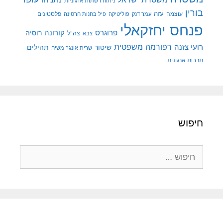
ניתוח רשתות ארגוניות
בורין
עוצמה
עזה
פלסטינים
עמר דנק
פוליטיקה
פיל בחנות חרסינה
פנחס יחזקאלי
קורונה
פרוגרס
רוסיה
צה"ל
צבא
רפורמה משפטית
רועי צזנה
שיטור
תהילים
שרית אונגר משיח
תרבות ארגונית
חיפוש
חיפוש: