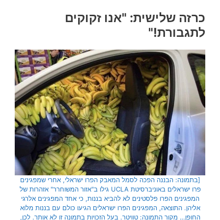
כרזה שלישית: "אנו זקוקים
לתגבורת!"
[בתמונה: הבננה הפכה לסמל המאבק הפרו ישראלי, אחרי שמפגינים
פרו ישראלים באוניברסיטת UCLA גילו ב"אזור המשוחרר" אזהרות של
המפגינים הפרו פלסטינים לא להביא בננות, כי אחד המפגינים אלרגי
אליהן. התוצאה, המפגינים הפרו ישראלים הגיעו כולם עם בננות מלוא
החופן… מקור התמונה: טוויטר. בעל הזכויות בתמונה זו לא אותר. לכן,