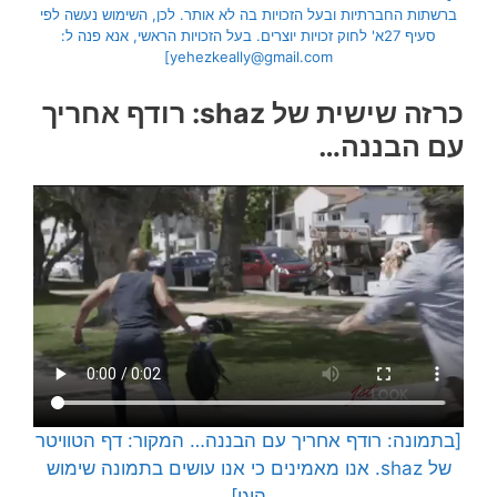
ברשתות החברתיות ובעל הזכויות בה לא אותר. לכן, השימוש נעשה לפי
סעיף 27א' לחוק זכויות יוצרים. בעל הזכויות הראשי, אנא פנה ל:
yehezkeally@gmail.com]
כרזה שישית של shaz: רודף אחריך
עם הבננה…
[בתמונה: רודף אחריך עם הבננה… המקור: דף הטוויטר
של shaz. אנו מאמינים כי אנו עושים בתמונה שימוש
הוגן]