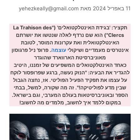
11 באפריל 2024
מאת
yehezkeally@gmail.com
תקציר: 'בגידת האינטלקטואלים' (
"La Trahison des
Clercs"
)
הוא שם נרדף לאלה שנטשו את יושרתם
האינטלקטואלית ואת עקרונות המוסר, לטובת
אינטרסים מעמדיים ושיקולי
עוצמה
.
פרופ' ניל פרגוסון
מאוניברסיטת הארווארד שהוגדר
כאחד האינטלקטואלים המשפיעים של זמננו, היטיב
להגדיר את הבעיה: "הנזק נעשה, ברגע שפרופסור לוקח
על עצמו את תפקיד הפעיל הפוליטי. אז, נחצה הגבול
שבין מדע לפוליטיקה!". זה מה שקורה, למשל, בבתי
הספר ובאוניברסיטאות בעולם המערבי, וגם בישראל.
במקום ללמד איך לחשוב, מלמדים מה לחשוב!