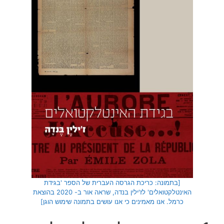
[בתמונה: כריכת הגרסה העברית של הספר 'בגידת
האינטלקטואלים' לז'ילין בנדה, שראה אור ב- 2020 בהוצאת
כרמל. אנו מאמינים כי אנו עושים בתמונה שימוש הוגן]