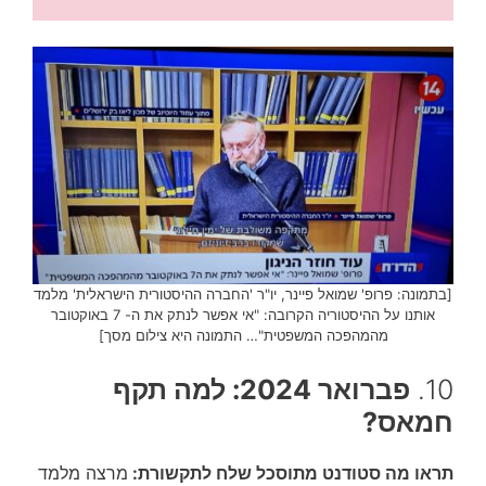
[בתמונה: פרופ' שמואל פיינר, יו"ר 'החברה ההיסטורית הישראלית' מלמד
אותנו על ההיסטוריה הקרובה: "אי אפשר לנתק את ה- 7 באוקטובר
מהמהפכה המשפטית"… התמונה היא צילום מסך]
10.
פברואר 2024: למה תקף
חמאס?
תראו מה סטודנט מתוסכל שלח לתקשורת:
מרצה מלמד