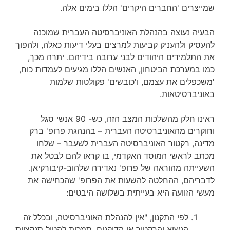
שמייצרים 'החברים היקרים' הללו בימים אלה.
הבעיה נעוצה בהנהלת האוניברסיטה העברית שמוכנה
להעסיק ולהעניק קביעות למרצים בעלי דיעות כאלה, ולהפוך
את התלמידים היהודים לבני ערובה בידיהם. יתרה מכך,
כמו במערכת הביטחון, האנשים הללו מגיעים לעמדות כוח,
'משכפלים את עצמם, ו'כובשים' פקולטות שלמות
באוניברסיטאות.
ראינו חלק מהשלכות המצב הזה, כש- 90 אנשי סגל
וחוקרים מהאוניברסיטה העברית – בהנהגת פרופ' ברק
מדינה, רקטור האוניברסיטה העברית לשעבר – שלחו
מכתב לראשי המוסד האקדמי, בו קראו להם לבטל את
השעייתה מהוראה של פרופ' נאדירה שלהוב-קיבורקיאן.
לדבריהם, ההחלטה להשעות את הפרופ' שהכחישה את
מעשי הזוועה היא בעייתית בשלושה היבטים:
לפי התקנון, "אין להנהלת האוניברסיטה, ובכלל זה
הנשיא והרקטור או הדיקנים, סמכות להטיל סנקציות