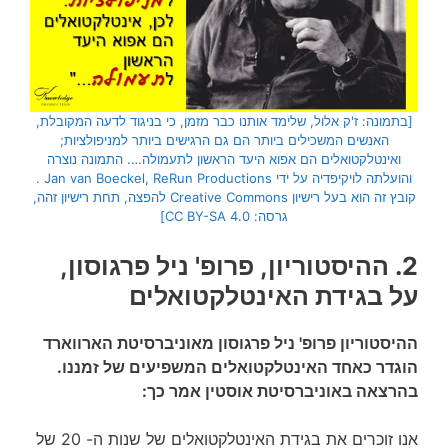
[בתמונה: ז'ק אלול, שלימד אותנו כבר מזמן, כי בניגוד לדעה המקובלת,
האנשים המשכילים ביותר הם גם הרגישים ביותר למניפולציות;
ואינטלקטואלים הם אפוא היעד הראשון לתעמולה…. התמונה נוצרה
והועלתה לויקיפדיה על ידי Jan van Boeckel, ReRun Productions .
קובץ זה הוא בעל רישיון Creative Commons להפצה, תחת רישיון זהה,
גרסה: CC BY-SA 4.0]
2. ההיסטוריון, פרופ' ניל פרגוסון,
על בגידת האינטלקטואלים
ההיסטוריון פרופ' ניל פרגוסון מאוניברסיטת הארווארד
הוגדר כאחד
האינטלקטואלים המשפיעים של זמננו.
בהרצאה באוניברסיטת אוסטין אמר כך:
אנו זוכרים את בגידת האינטלקטואלים של שנות ה- 20 של