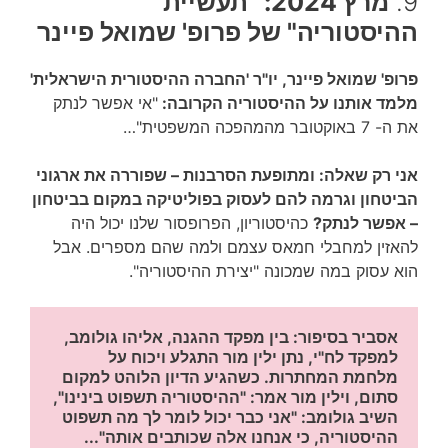
9.
מרץ 2024: "תעשיית
ההיסטוריה" של פרופ' שמואל פיינר
פרופ' שמואל פיינר, יו"ר 'החברה ההיסטורית הישראלית'
מלמד אותנו על ההיסטוריה הקרובה:
"אי אפשר לנתק
את ה- 7 באוקטובר מהמהפכה המשפטית"…
אני רק שאלה: ומתופעת הסרבנות – שפוררה את ארגוני
הביטחון וגרמה להם לעסוק בפוליטיקה במקום בביטחון
– אפשר לנתק?
כהיסטוריון, הפרופסור שלנו יכול היה
להאזין למחבלי חמאס עצמם ולמה שהם מספרים. אבל
הוא עסוק במה שמכונה "יצירת ההיסטוריה".
אסביר בסיפור: בין מפקד ההגנה, אליהו גולומב, 
למפקד לח"י, נתן ילין מור התגלע ויכוח על 
מלחמת המחתרות. כשהגיע הדיון הלוהט למקום 
סתום, וילין מור אמר: "ההיסטוריה תשפוט בינינו", 
השיב גולומב: "אני כבר יכול לומר לך מה תשפוט 
ההיסטוריה, כי אנחנו אלה שכותבים אותה"... 