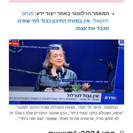
המאמר הרלוונטי באתר ייצור ידע:
פנחס
יחזקאלי:
אין במזרח התיכון כבוד למי שאינו
מכבד את עצמו
.
[בתמונה: פרופ' יולי תמיר, נשיאת המכללה ושרת החינוך לשעבר:
"עכשיו, כשכולם כתבו 'ננצח ביחד', הבנו שעבור החברים שלנו בקולג' זה
לא סלוגן מכיל, אז שינינו את זה לאחר, שאומר: 'נצא מזה ביחד'"…