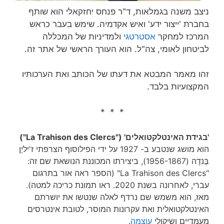
ניצב משנה בגמלאות, ד"ר פנחס יחזקאלי הוא שותף
בחברת 'ייצור ידע' ואיש אקדמיה. שימש בעבר כראש
המרכז למחקר
אסטרטגי
ולמדיניות של המכללה
לביטחון לאומי, צה"ל. הוא העורך הראשי של אתר זה.
זהו מאמר המבטא את דעתו של הכותב ואת הערכותיו
המקצועיות בלבד.
* * *
'בגידת האינטלקטואלים' ("La Trahison des Clercs")
הוא מושג שנטבע ב- 1927 על ידי הפילוסוף הצרפתי ז'יליֶן
בֶּנדָה (1956-1867), ביצירתו המכוננת הנושאת שם זה:
"La Trahison des Clercs" (הספר ראה אור בתרגום
עברי, לאחרונה בשנת 2020. ראו תמונת כריכה למטה).
מאז, הוא משמש שם נרדף לאלה שנטשו את יושרתם
האינטלקטואלית ואת עקרונות המוסר, לטובת אינטרסים
מעמדיים ושיקולי
עוצמה
.