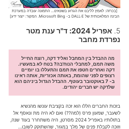
[בכרזה: לאמץ לליבנו את הגרוע בשונאינו… התמונה עובדה במערכת
הבינה המלאכותית של DALL·E ב- Microsoft Bing. המקור: ייצור ידע]
5.
אפריל 2024: ד"ר ענת מטר
נפרדת מחבר
מה ההבדל בין המחבל ואליד דקה, רוצח החייל 
משה תמם, למחבלי הנוח'בה? בטח לא במעשיו. 
דקה ואחרים חטפו את תמם והתעללו בו יומיים 
רצופים לפני שהומת, באותה אכזריות, אותה ראינו 
ב- 7 באוקטובר בעוטף. ההבדל הגדול ביניהם הוא 
שלדקה יש חברים יהודים.
בזכות החברים הללו הוא זכה בקציבת עונשו מהנשיא
לשעבר, שמעון פרס (למה??) ואם לא היה מת ונאסף אל
בתולותיו באפריל 2024 מסרטן, היה משתחרר בעוד שנה,
וזוכה לקבלת פנים של מלך במגזר, שהשתוקק לשובו…