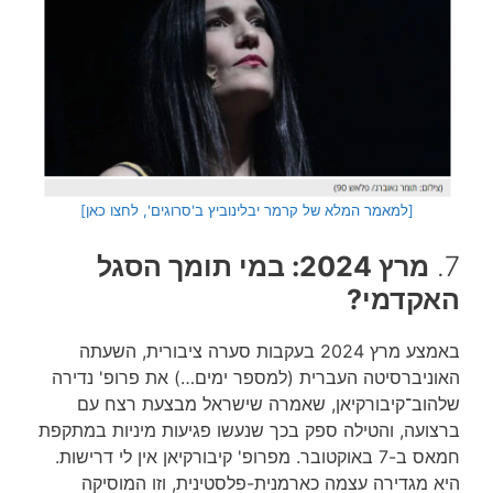
[למאמר המלא של קרמר יבלינוביץ ב'סרוגים', לחצו כאן]
7.
מרץ 2024: במי תומך הסגל
האקדמי?
באמצע מרץ 2024 בעקבות סערה ציבורית, השעתה
האוניברסיטה העברית (למספר ימים…) את פרופ' נדירה
שלהוב־קיבורקיאן, שאמרה שישראל מבצעת רצח עם
ברצועה, והטילה ספק בכך שנעשו פגיעות מיניות במתקפת
חמאס ב-7 באוקטובר. מפרופ' קיבורקיאן אין לי דרישות.
היא מגדירה עצמה כארמנית-פלסטינית, וזו המוסיקה