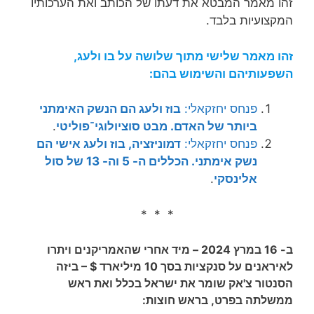
זהו מאמר המבטא את דעתו של הכותב ואת הערכותיו
המקצועיות בלבד.
זהו מאמר שלישי מתוך שלושה על בו ולעג,
השפעותיהם והשימוש בהם:
פנחס יחזקאלי:
בוז ולעג הם הנשק האימתני
ביותר של האדם. מבט סוציולוגי־פוליטי
.
פנחס יחזקאלי:
דמוניזציה, בוז ולעג אישי הם
נשק אימתני. הכללים ה- 5 וה- 13 של סול
אלינסקי
.
* * *
ב- 16 במרץ 2024 – מיד אחרי שהאמריקנים ויתרו
לאיראנים על סנקציות בסך 10 מיליארד $ – ביזה
הסנטור צ'אק שומר את ישראל בכלל ואת ראש
ממשלתה בפרט, בראש חוצות: