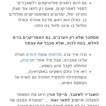
גם היום דואגים פוליטיקאים ו'לשעברים'
לספר לאמריקנים, שאם רק לחצו עוד קצת,
נתניהו יפול, ומרוצים כשהאמריקנים מזלזלים
בו, כאילו הוא ראש מדינה אחרת וכאילו
הזלזול בו איננו זלזול בנו כולנו.
מסתבר שלא רק הערבים. גם האמריקנים בזים
לחלש, בטח לכזה, שלא מכבד את עצמו!
זכרו איך ערב
מלחמת ששת הימים
הטילו
עלינו אמברגו, אבל מיד אחרי ה
ניצחון
,
התחלנו לקבל סיוע בשפע…
ראו איך כולם השקיעו באוקראינה,
וכשהתחילה להפסיד התחיל גם השיח על
הפסקת הסיוע…
השגריר לשעבר, מייקל אורן
(ראו את המאמר
למעלה)
הייטיב לתאר זאת:
… "מנקודת המבט של
ישראל, זה לא ממש משנה אם הביקורת מגיעה