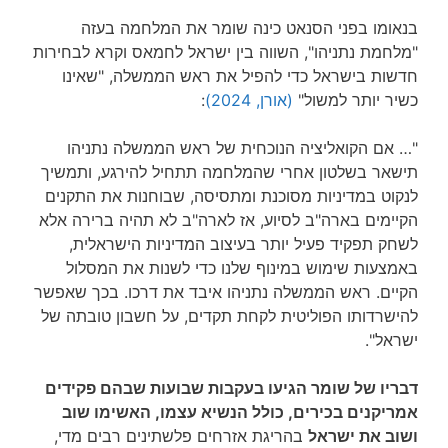
בנאומו בפני הסנאט כינה שומר את המלחמה בעזה
"מלחמת נתניהו", השווה בין ישראל לחמאס וקרא לבחירות
חדשות בישראל כדי להפיל את ראש הממשלה, "שאינו
כשיר יותר למשול"
(אורן, 2024)
:
"… אם הקואליציה הנוכחית של ראש הממשלה נתניהו
תישאר בשלטון אחרי שהמלחמה תתחיל להירגע, ותמשיך
לנקוט במדיניות מסוכנת ומתסיסה, שבוחנות את התקנים
הקיימים בארה"ב לסיוע, אז לארה"ב לא תהיה ברירה אלא
לשחק תפקיד פעיל יותר בעיצוב המדיניות הישראלית,
באמצעות שימוש במינוף שלנו כדי לשנות את המסלול
הקיים. ראש הממשלה נתניהו איבד את דרכו. בכך שאפשר
להישרדותו הפוליטית לקחת תקדים, על חשבון טובתה של
ישראל".
דבריו של שומר הגיעו בעקבות שבועות שבהם פקידים
אמריקנים בכירים, כולל הנשיא עצמו, האשימו שוב
ושוב את ישראל
בהריגת אזרחים פלשתינים רבים מדי,