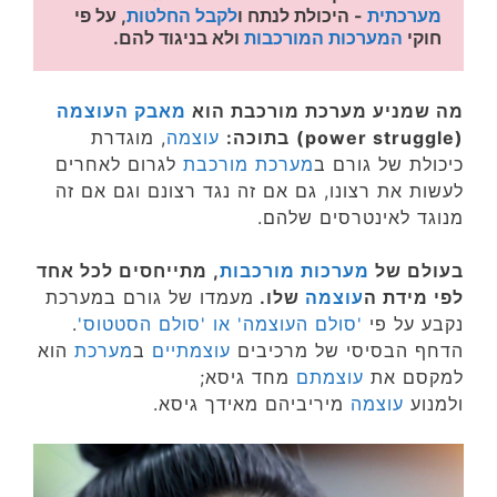
מערכתית
 - היכולת לנתח ו
לקבל החלטות
, על פי 
חוקי 
המערכות המורכבות
 ולא בניגוד להם.
מה שמניע מערכת מורכבת הוא
מאבק העוצמה
(power struggle)
בתוכה:
עוצמה
, מוגדרת
כיכולת של גורם ב
מערכת מורכבת
לגרום לאחרים
לעשות את רצונו, גם אם זה נגד רצונם וגם אם זה
מנוגד לאינטרסים שלהם.
בעולם של
מערכות מורכבות
, מתייחסים לכל אחד
לפי מידת ה
עוצמה
שלו.
מעמדו של גורם במערכת
נקבע על פי
'סולם העוצמה' או 'סולם הסטטוס'
.
הדחף הבסיסי של מרכיבים
עוצמתיים
ב
מערכת
הוא
למקסם את
עוצמתם
מחד גיסא;
ולמנוע
עוצמה
מיריביהם מאידך גיסא.