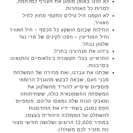
לא הכנו באופן מופגן את העורף למלחמה,
למרות כל האזהרות.
לא הקמנו חיל טילים התקפי מחוץ לחיל
האוויר.
החילות שבהם הושקע כל הכסף – חיל האוויר
וחיל המודיעין – הפכו לקינים של מרי נגד
שלטון נבחר.
ביזינו את מנהיגינו בחו"ל.
התראיינו בכלי תקשורת בינלאומיים והתגאינו
בסרבנות.
שכחנו את עברנו, ואת מחירה של המשלחת
מבני העם, שבאה לבקש מהגנרל הרומאי
פומפיוס שיסייע להוריד מהשלטון את
המשפחה החשמונאית כולה, ששחיתותה
ומאבקי הכוח שלה נמאסו עליהם. פומפיוס
תפס כמובן בשתי ידיו את ההזדמנות
להשתלט על הממלכה היהודית בעצמו,
במחיר 12,000 הרוגים ושלושה חודשי מצור
(זה מזכיר לכם משהו?).