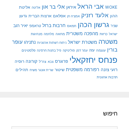
אבי הראל
אלי בר און
איראן
WOKE
אליטת
אליטה
אלעד רזניק
ההון
אסלאם
ארצות הברית
גדעון
אמציה חן
גרשון הכהן
חרבות ברזל
יאיר רגב
שניר
טראמפ
חמאס
מהפכה משטרית
מנהיגות
ישראל
כרזות
מחאה
מלחמה
משטרה
עופר
משטרת ישראל
נתניהו
ניתוח רשתות ארגוניות
בורין
עוצמה
עזה
פלסטינים
עמר דנק
פוליטיקה
פיל בחנות חרסינה
פנחס יחזקאלי
קורונה
פרוגרס
רוסיה
צה"ל
צבא
רפורמה משפטית
רועי צזנה
שיטור
תהילים
שרית אונגר משיח
תרבות ארגונית
חיפוש