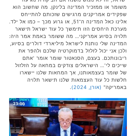
משומר או ממזכיר המדינה בלינקן. מה שחשוב הוא
שפקידים אמריקנים מרגישים שזכותם להתייחס
אלינו כאל המדינה ה־51, או גרוע מכך – כמו אל ילד.
מערכת היחסים הזו תימשך כל עוד ישראל תישאר
תלויה בסיוע אמריקני… מה ששומר באמת אמר היה:
המדינה שלי נותנת לישראל מיליארדי דולרים בסיוע,
ולכן אני יכול לזלזל בדמוקרטיה שלכם ולהפר את
ריבונותכם. בעצם, הסנאטור שומר אומר 'אתם
שייכים לי'… הישראלים צודקים במחאה על הזלזול
של שומר בעצמאותנו, אך המחאות שלנו יישארו
חלשות כל עוד העצמאות שלנו תישאר תלויה
באמריקה"
(אורן, 2024)
.