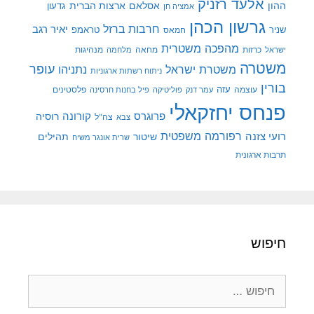
אלעד רזניק
ההון
אסלאם
ארצות הברית
גדעון
אמציה חן
גרשון הכהן
חרבות ברזל
יאיר רגב
שניר
טראמפ
חמאס
מהפכה משטרית
מנהיגות
ישראל
כרזות
מחאה
מלחמה
משטרה
עופר
משטרת ישראל
נתניהו
ניתוח רשתות ארגוניות
בורין
עוצמה
עזה
פלסטינים
עמר דנק
פוליטיקה
פיל בחנות חרסינה
פנחס יחזקאלי
קורונה
פרוגרס
רוסיה
צה"ל
צבא
רפורמה משפטית
רועי צזנה
שיטור
תהילים
שרית אונגר משיח
תרבות ארגונית
חיפוש
חיפוש: