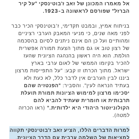
אל מאמרו המכונן של זאב ז'בוטינסקי "על קיר
הברזל" שפורסם לראשונה ב-1923.
בניתוח אמיץ, ובמבט תקדימי, ז'בוטינסקי הכיר כבר
לפני מאה שנים, כי מניעי המאבק הערבי רציניים
ומהותיים ועל כן הם אינם ניתנים לסיום בהסכמה
של רצון טוב או גם מתוך הצעת תמורה אפשרית
הולמת. הוא היה ראשון בהנהגה הציונית שהעז
להכיר בקיומו הממשי של לאום ערבי בארץ
ישראל. מתוך הכרתו זו קבע: "על התפייסות מרצון
ביננו לבין הערבים אין לדבר כלל, לא כעת ולא
בעתיד הנראה לעין". והסביר:
"הפנטזיה שהם
יסכימו מרצון למימוש הציונות תמורת תועלת
תרבותית או חומרית שעתיד להביא להם
הקולוניזטור היהודי היא ילדותית."
(ראו הכרזה
למטה).
למרות הדברים הללו, הציע זאב ז'בוטינסקי תקווה
למציאות של השלמה ערבית עם הדרך הציונית,