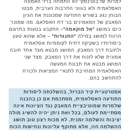
למרות שז'בוטינסקי לא התמחה ברזי האמונה
האסלאמית ולא בגווני התרבות הערבית, מבטו
הבוחן נגע בשורש התודעה שמכוננת את הגיון
המאבק של המאמינים בני דת האסלאם. מה שמוכר
כיום במושג
"אל מוקאמה"
– התקבע בטעות בתרגום
הרווח למושג במילה
"התנגדות"
– אלא שהוא טעון
ביסודותיו בשקיקה דתית לקוממיות אסלאמית
ולחובת דרך המאבק. המושג מבטא מצד אחד חובה
אמונית שלא לזנוח את דרך המאבק. מצד שני
המושג מבטא את תבונת המעשה
האסלאמית המחויבת לתנאיי המציאות ולכורח
להתחשב בהם.
אסטרטגיית קיר הברזל, בהשלכתה ליסודות
התודעה האסלאמית, מסתכמת אם כן בהבנה
שלמרות שמוטיבציית המאבק נגד הציונות אינה
מסתיימת לעולם, בכל זאת ניתן יהיה להשיג מולה
יציבות והשלמה זמנית. לא מכוח רצון טוב תושג
ההשלמה הזו, אלא מתוקף עליונות ונחישות הכוח