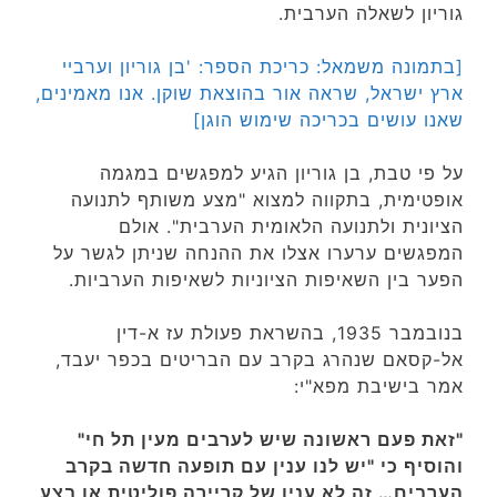
גוריון לשאלה הערבית.
[בתמונה משמאל: כריכת הספר: 'בן גוריון וערביי
ארץ ישראל, שראה אור בהוצאת שוקן. אנו מאמינים,
שאנו עושים בכריכה שימוש הוגן]
על פי טבת, בן גוריון הגיע למפגשים במגמה
אופטימית, בתקווה למצוא "מצע משותף לתנועה
הציונית ולתנועה הלאומית הערבית". אולם
המפגשים ערערו אצלו את ההנחה שניתן לגשר על
הפער בין השאיפות הציוניות לשאיפות הערביות.
בנובמבר 1935, בהשראת פעולת עז א-דין
אל-קסאם שנהרג בקרב עם הבריטים בכפר יעבד,
אמר בישיבת מפא"י:
"זאת פעם ראשונה שיש לערבים מעין תל חי"
והוסיף כי "יש לנו ענין עם תופעה חדשה בקרב
הערבים… זה לא ענין של קריירה פוליטית או בצע