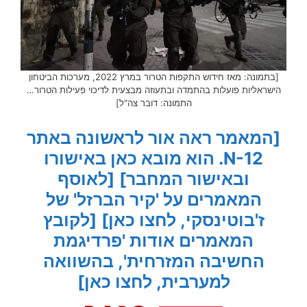
[בתמונה: מאז חידוש התקפות הטרור במרץ 2022, מערכות הביטחון
הישראליות פועלות בהתמדה ובתעוזה מבצעית לדיכוי פעילות הטרור…
התמונה: דובר צה"ל]
[המאמר ראה אור לראשונה באתר
N-12. הוא מובא כאן באישורו
ובאישור המחבר]
[לאוסף
המאמרים על 'קיר הברזל' של
ז'בוטינסקי, לחצו כאן]
[לקובץ
המאמרים אודות 'פרדיגמת
החשיבה המזרחית', בהשוואה
למערבית, לחצו כאן]