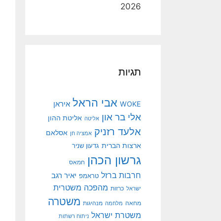
2026
תגיות
אבי הראל
איראן
WOKE
אלי בר און
אליטת ההון
אליטה
אלעד רזניק
אסלאם
אמציה חן
ארצות הברית
גדעון שניר
גרשון הכהן
חמאס
חרבות ברזל
יאיר רגב
טראמפ
מהפכה משטרית
ישראל
כרזות
משטרה
מנהיגות
מחאה
מלחמה
משטרת ישראל
ניתוח רשתות