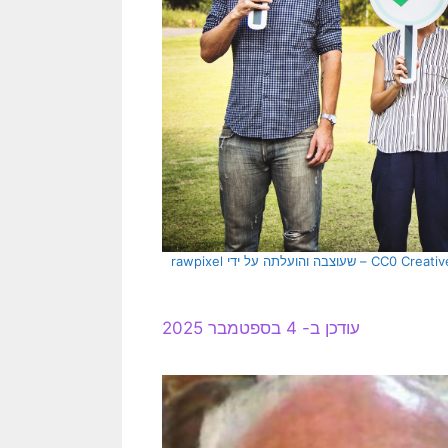
[בתמונה: המצוות והחובות שחייבים לציית להם… תמונה חופשית – CC0 Creative Commons – שעוצבה והועלתה על ידי rawpixel
עודכן ב- 4 בספטמבר 2025