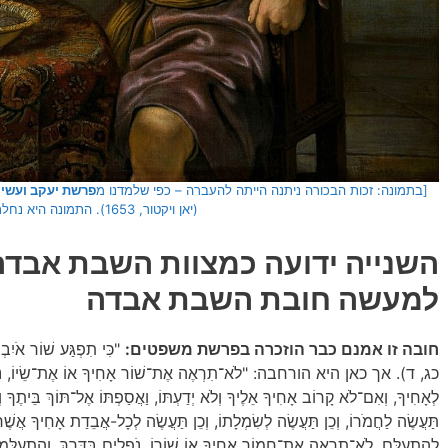
[בתמונה: זכות הבכורה ניתנה הייתה להעברה – כפי שלמדנו מ
פרשת יעקב ועשיו
(יאן ויקטור, 1653). התמונה היא נחלת הכלל]
השנייה ידועה כמצוות השבת אבדה
למעשה חובת השבת אבדה
חובה זו אמנם כבר הוזכרה בפרשת משפטים:
"כִּי תִפְגַּע שׁוֹר אֹיִב
כג, ד). אך כאן היא הורחבה: "לֹא־תִרְאֶה אֶת־שׁוֹר אָחִיךָ אוֹ אֶת־שֵׂיוֹ, נִדָּחִי
לְאָחִיךָ, וְאִם־לֹא קָרוֹב אָחִיךָ אֵלֶיךָ וְלֹא יְדַעְתּוֹ, וַאֲסַפְתּוֹ אֶל־תּוֹךְ בֵּיתֶךָ וְה
תַּעֲשֶׂה לַחֲמֹרוֹ, וְכֵן תַּעֲשֶׂה לְשִׂמְלָתוֹ, וְכֵן תַּעֲשֶׂה לְכָל-אֲבֵדַת אָחִיךָ אֲש
לְהִתְעַלֵּם. לֹא־תִרְאֶה אֶת־חֲמוֹר אָחִיךָ אוֹ שׁוֹרוֹ, נֹפְלִים בַּדֶּרֶךְ, וְהִתְעַ