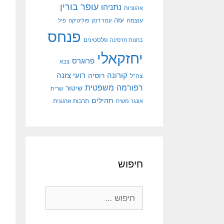
עופר בורין
נתניהו
ארגוניות
עוצמה
עזה
עמר דנק
פוליטיקה
פיל
פנחס
פלסטינים
בחנות חרסינה
יחזקאלי
פרוגרס
צבא
קורונה
רועי צזנה
רוסיה
צה"ל
רפורמה משפטית
שיטור
שרית
תהילים
אונגר משיח
תרבות ארגונית
חיפוש
חיפוש: