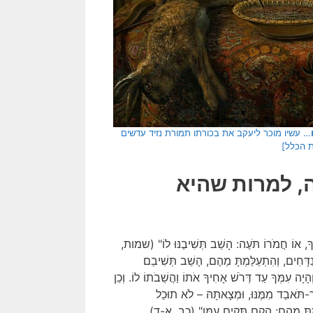
… עשיו מוכר ליעקב את בכורתו תמורת נזיד עדשים
, למרות שהיא
ְךָ, אוֹ חֲמֹרוֹ תֹּעֶה: הָשֵׁב תְּשִׁיבֶנּוּ לוֹ" (שמות,
ם, וְהִתְעַלַּמְתָּ מֵהֶם, הָשֵׁב תְּשִׁיבֵם
ָיָה עִמְּךָ עַד דְּרֹשׁ אָחִיךָ אֹתוֹ וַהֲשֵׁבֹתוֹ לוֹ. וְכֵן
ֶׁר-תֹּאבַד מִמֶּנּוּ, וּמְצָאתָהּ – לֹא תוּכַל
לַּמְתָּ מֵהֶם: הָקֵם תָּקִים עִמּו" (כב, א-ד).