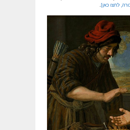
רה, לחצו כאן]
.