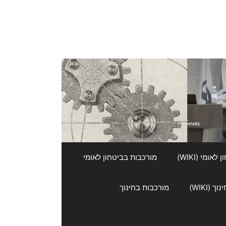
אומי (WIKI)
מורכבות בביטחון לאומי
 (WIKI)
מורכבות בחינוך