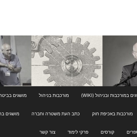
ם במורכבות ובניהול (WIKI)
מורכבות בניהול
מושגים בביטחון ל
מורכבות באכיפת חוק
כתב העת משטרה וחברה
מושגים בחינוך
פרים
קורסים
פרקי לימוד
צור קשר