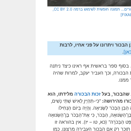
[בתמונה: מכל אלה אתעכב כאן רק על עשר שהביאו אותי לחשיבה נוספת והרהורים… תמונה חופשית לשימוש ברמה CC BY 2.0,
בכור ויתרונו על פני אחיו, לרבות
אן]
.
בסוף ספר בראשית אף ראינו כיצד ניתנה
 הבכורה, וכך העביר יעקב, למרות שהיה
ממנו.
 שהבכור, בעל
זכות הבכורה
מלידתו, הוא
ורו מהירושה:
"כִּי-תִהְיֶיןָ לְאִישׁ שְׁתֵּי נָשִׁים,
בֵּן הַבְּכֹר לַשְּׂנִיאָה. וְהָיָה בְּיוֹם הַנְחִילוֹ
הַשְּׂנוּאָה, הַבְּכֹר, כִּי אֶת־הַבְּכֹר בֶּן־הַשְּׂנוּאָה
ֹ מִשְׁפַּט הַבְּכֹרָה" (כא, טו – יז). אין בהוראה זו
תוכר רק אם הבכור העבירה מרצונו, כמו