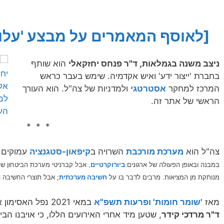
[לאוסף המאמרים על מבצע 'עלות
ניצב משנה בגמלאות, ד"ר פנחס יחזקאלי
הוא שותף
בחברת 'ייצור ידע' ואיש אקדמיה. שימש בעבר כראש
המרכז למחקר
אסטרטגי
ולמדניות של צה"ל. הוא העורך
הראשי של אתר זה.
* * *
צה"ל הוא
מערכת מורכבת
השרויה ב
קיפאון-סטגנציה
עמוקים.
במבנה ובאופן הפעולה של ארגונים
ביורוקרטיים
, אבל קברניטי מערכת הביטחון ש
מרבים לדבר בו על
חשיבה מערכתית
; אבל תוצרי החשיבה
מנותקת מן המציאות.
מאז
'שומר חומות' ופרעות תשפ"א
במאי 2021 נפל האסימון אצל אויבינו. היטיב לתאר זאת
ד"ר מרדכי קידר
, שטען מיד אחרי האירועים הללו, כי אויבנו הבינ