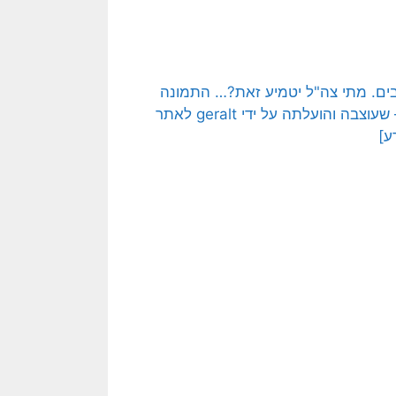
ל כלים שלובים. מתי צה"ל יטמיע זאת?… התמונה
המקורית היא תמונה חופשית – CC0 Creative Commons – שעוצבה והועלתה על ידי geralt לאתר