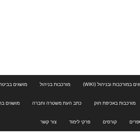
ם במורכבות ובניהול (WIKI)
מורכבות בניהול
מושגים בביטחון ל
מורכבות באכיפת חוק
כתב העת משטרה וחברה
מושגים בחינוך
פרים
קורסים
פרקי לימוד
צור קשר