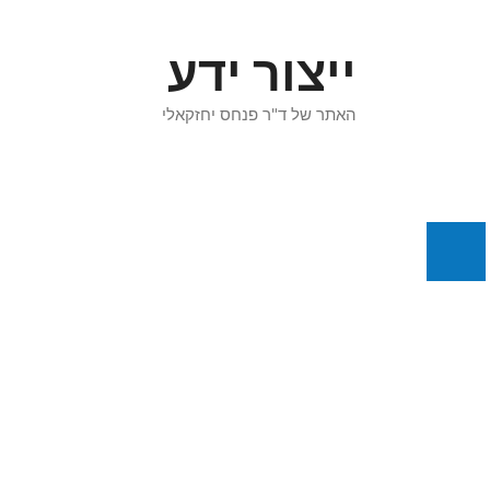
דלג
תוכן
ייצור ידע
האתר של ד"ר פנחס יחזקאלי