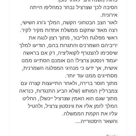
הסיבה לכך שצרציל נבחר כמחליפו הייתה
אירונית.
לאור הצב הבטחוני הקשה, המלך ג'ורג השישי,
רצה מאוד שתקום ממשלת אחדות מקיר לקיר.
ראשי מפלגת הלייבור, מתוך רצון לנגח את
יריביהם השמרנים והתגרות בהם, הודיעו למלך
שיסכימו להצטרף לקואליציה, רק אם בראשה
יעמוד וינסטון צרציל! הם אומנם הסתייגו ממנו
אישית, אך ידעו כי מנהיגי המפלגה השמרנית,
מסתייגים ממנו עוד יותר.
מתוך חוסר ברירה, ולאחר התייעצות קצרה עם
צמברליין המותש (שלא הביע התנגדות, כנראה
מתוך שגם הוא האמין שצרציל ייכשל), החליט
המלך לזמן אליו את ווינסטון צרציל, ולהטיל
עליו את הקמת הממשלה.
והשאר היסטורייה….