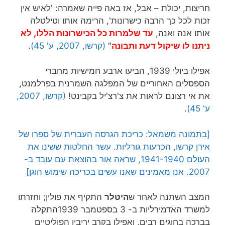
חריצות, יכולת – אבל, אז באה פייה שאמרה: 'לאיש אין
זכות לכל כך הרבה כישרונות', הרימה אותו וטילטלה
אותו אנה ואנה,
עד שלמרות כל הכישרונות הללו, לא
ניתנו לו שיקול דעת ותבונה
"
(קרשו, 2007, ע' 45)
.
אפילו ביולי 1939, הביעו ארבע חמישיות מחברי
הספסלים האחוריים של המפלגה השמרנית בפרלמנט,
את אי רצונם לראות את צ'רצ'יל בקבינט!
(קרשו, 2007,
ע' 45)
.
[בתמונה משמאל: כריכת הגרסה העברית של ספרו של
אירן קרשו, הכרעות גורליות. עשר החלטות ששינו את
העולם 1941-1940, שראה אור בהוצאת עם עובד ב-
2007. אנו מאמינים שאנו עשים בכריכה שימוש הוגן]
המצב השתנה לאחר ש
היטלר
התקיף את פולין; וחזרתו
למשרד האדמירליות ב- 3 בספטמבר 1939התקלה
בברכה בחוגים רבים, ואפילו בקרב יריביו הפוליטיים