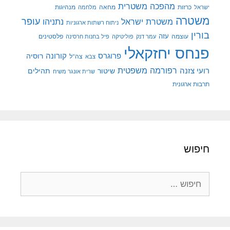
מהפכה משטרית
מנהיגות
ישראל
כרזות
מחאה
מלחמה
משטרה
עופר
משטרת ישראל
נתניהו
ניתוח רשתות ארגוניות
בורין
עוצמה
עזה
פלסטינים
עמר דנק
פוליטיקה
פיל בחנות חרסינה
פנחס יחזקאלי
קורונה
פרוגרס
רוסיה
צה"ל
צבא
רפורמה משפטית
רועי צזנה
שיטור
תהילים
שרית אונגר משיח
תרבות ארגונית
חיפוש
חיפוש: