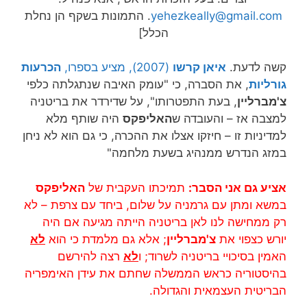
yehezkeally@gmail.com
. התמונות בשקף הן נחלת
הכלל]
קשה לדעת.
איאן קרשו
(2007), מציע בספרו,
הכרעות
גורליות
, את הסברה, כי "עומק האיבה שנתגלתה כלפי
צ'מברליין
, בעת התפטרותו", על שדירדר את בריטניה
למצבה אז – והעובדה ש
האליפקס
היה שותף מלא
למדיניות זו – חיזקו אצלו את ההכרה, כי גם הוא לא ניחן
במזג הנדרש ממנהיג בשעת מלחמה"
אציע גם אני הסבר:
תמיכתו העקבית של
האליפקס
במשא ומתן עם גרמניה על שלום, ביחד עם צרפת – לא
רק ממחישה לנו לאן בריטניה הייתה מגיעה אם היה
יורש כצפוי את
צ'מברליין
; אלא גם מלמדת כי הוא
לא
האמין בסיכויי בריטניה לשרוד; ו
לא
רצה להירשם
בהיסטוריה כראש הממשלה שחתם את עידן האימפריה
הבריטית העצמאית והגדולה.