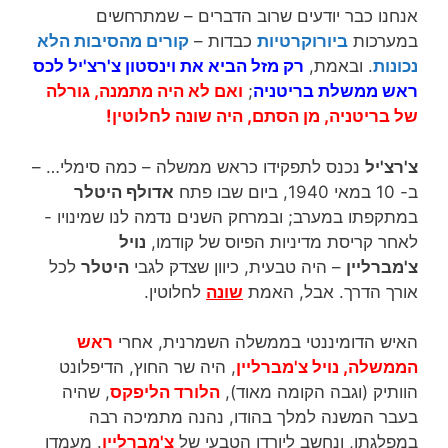
אנחנו כבר יודעים שרוב הדברים – שמתרחשים
במערכות
ביורוקרטיות
כבדות –
קורים מהסיבות הלא
נכונות
. ובאמת,
רק מזל הביא את וינסטון צ'רצ'יל לכס
ראש ממשלת בריטניה
;
ואם לא היה מתמנה, גורלה
של בריטניה, מן הסתם, היה שונה לחלוטין!
צ'רצ'יל
נכנס לתפקידו כראש ממשלה – כמה סימלי… –
ב- 10 במאי 1940, ביום שבו פתח
אדולף היטלר
במתקפתו במערב; ובמרחק השנים נדמה לנו שמינויו -
לאחר קריסת מדיניות הפיוס של קודמו,
נויל
צ'מברליין
– היה טבעית, כיוון שצדק לגבי
היטלר
לכל
אורך הדרך. אבל, האמת
שונה
לחלוטין.
האיש הדומיננטי בממשלה השמרנית, אחרי
ראש
הממשלה, נויל צ'מברליין
, היה שר החוץ, הדיפלונט
הוותיק (וגבה הקומה מאוד),
הלורד הליפקס
, שהיה
בעבר המשנה למלך בהודו, נהנה מתמיכה רבה
במפלגתו, ונחשב ליורדו הטבעי של
צ'מברליין
. מעמדו