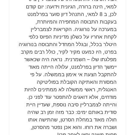
למאי, הינה ברורה, הגיונית וידועה: יום קודם
לכן, ב 8 למאי, התנהל דיון סוער בפרלמנט
בעקבות התבוסה המחפירה והמיותרת,
במערכה על נורווגיה. הקריאות לצמברליין
לקחת אחריו על כשלון מדיניות הפיוס כלפי
היטלר בכלל, ובגלל המחדל והתבוסה בנורווגיה
בפרט, היו כמעט מקיר לקיר, כולל רבים מקרב
מפלגתו שלו – השמרנית. נראה היה שכאשר
יימשך הדיון בפרלמנט, עלולה הייתה מאוד
להתקבל הצעת אי אימון בממשלה. על פי
המסורת והאתיקה הקובלת בפוליטיקה
האנגלית, ראשי ממשלה לא ממתינים להיות
מודחים, אלא דואגים להתפטר עוד לפני כן.
והייתה לצמברליין סיבה נוספת, שעדיין היית
סודית באותם ימים: כבר מזה זמן רב שהיה
חולה מאוד במחלת הסרטן, שהתישה אותו
ושברה את רוחו. והוא אכן נפטר מהסרטן,
פחות משנה וחצי לאחר מכן!