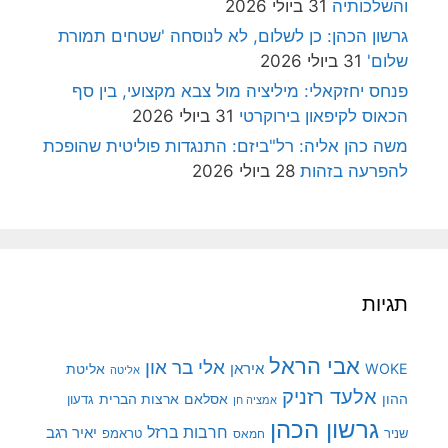
והשלכותיה
31 ביולי 2026
גרשון הכהן: כן לשלום, לא לנוסחה 'שטחים תמורת
שלום'
31 ביולי 2026
פנחס יחזקאלי: מיליציה מול צבא מקצועי, בין סף
הכאוס לקיפאון בירוקרטי
31 ביולי 2026
משה כהן אליה: רל"ביזם: התנגדות פוליטית שהופכת
להפרעה בזהות
28 ביולי 2026
תגיות
אבי הראל
אלי בר און
איראן
WOKE
אליטת
אליטה
אלעד רזניק
ההון
אסלאם
ארצות הברית
גדעון
אמציה חן
גרשון הכהן
חרבות ברזל
יאיר רגב
שניר
טראמפ
חמאס