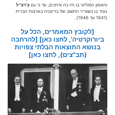
והאמון הפוליטי בו היו כה איתנים, עד כי גם
צ'רצ'יל
נעזר בו כשגריר החשוב של בריטניה בארצות הברית
(1941 עד 1946).
[לקובץ המאמרים, הכל על
ביורוקרטיה', לחצו כאן]
[להרחבה
בנושא התוצאות הבלתי צפויות
(תב"צים), לחצו כאן]