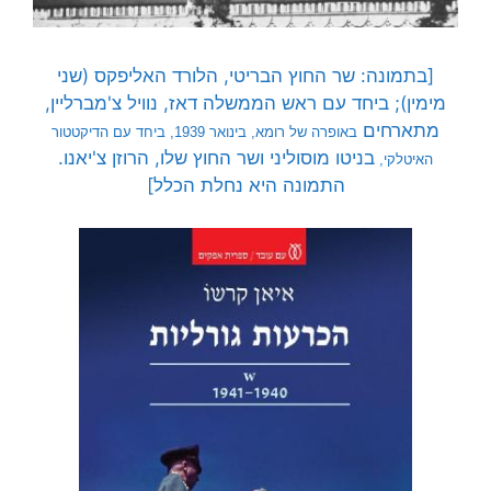
[בתמונה: שר החוץ הבריטי, הלורד האליפקס (שני
מימין); ביחד עם ראש הממשלה דאז, נוויל צ'מברליין,
מתארחים
באופרה של רומא, בינואר 1939, ביחד עם הדיקטטור
בניטו מוסוליני ושר החוץ שלו, הרוזן צ'יאנו.
האיטלקי,
התמונה היא נחלת הכלל]