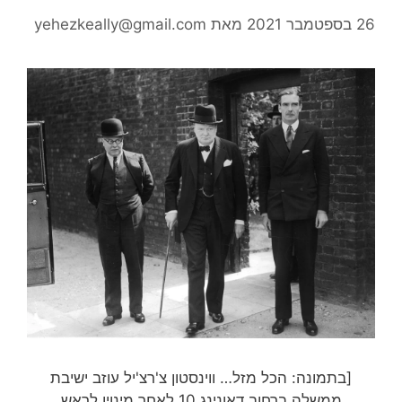
26 בספטמבר 2021
מאת
yehezkeally@gmail.com
[בתמונה: הכל מזל… ווינסטון צ'רצ'יל עוזב ישיבת
ממשלה ברחוב דאונינג 10 לאחר מינויו לראש