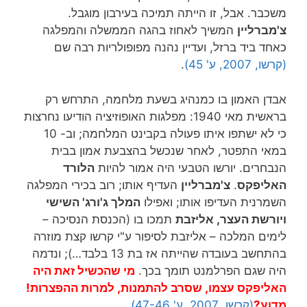
משכבר. אבל, זו הייתה תמיכה בעירבון מוגבל.
צ'מברליין
המשיך לאחוז בהגה הממשלה והמפלגה
כאחד ביד ברזל, ועדיין נהנה מפופולריות רבה שם
(קרשו, 2007, ע' 45)
.
אבדן האמון בו כמנהיג בשעת מלחמה, התרחש רק
בראשית מאי 1940: מפלגות האופוזיציה הודיעו נחרצות
כי לא ישתפו איתו פעולה בקבינט המלחמה; וב- 10
במאי התפטר, לאחר שנכשל בהצבעת אמון בבית
הנבחרים. יורשו הטבעי היה אמור להיות
הלורד
האליפקס
.
צ'מברליין
העדיף אותו; רוב בכירי המפלגה
השמרנית העדיפו אותו; ואפילו
המלך ג'ורג' השישי
ויורשת העצר, אליזבת
תמכו בו (הכנסת הנסיכה –
לימים המלכה – אליזבת לסיפור ע"י קרשו קצת מוזרה
בהתחשב בעובדה שהייתה אז בת 13 בלבד…); ונדמה
היה שגם הפרלמנט תומך בכך.
מי שהכשיל זאת היה
האליפקס עצמו, שסרב להתמנות, למרות ההפצרות!
מדוע?
(קרשו, 2007, ע' 47-46)
.