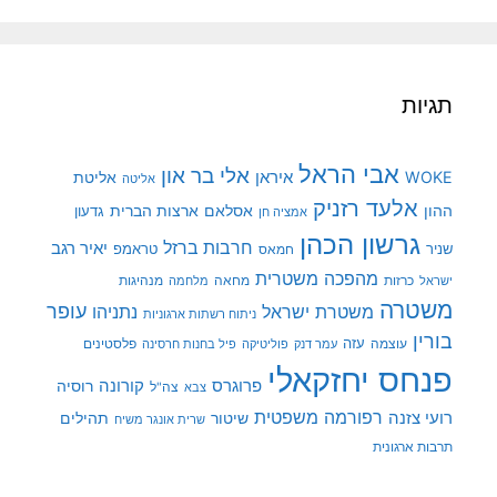
תגיות
אבי הראל
אלי בר און
איראן
WOKE
אליטת
אליטה
אלעד רזניק
ההון
אסלאם
ארצות הברית
גדעון
אמציה חן
גרשון הכהן
חרבות ברזל
יאיר רגב
שניר
טראמפ
חמאס
מהפכה משטרית
מנהיגות
ישראל
כרזות
מחאה
מלחמה
משטרה
עופר
משטרת ישראל
נתניהו
ניתוח רשתות ארגוניות
בורין
עוצמה
עזה
פלסטינים
עמר דנק
פוליטיקה
פיל בחנות חרסינה
פנחס יחזקאלי
קורונה
פרוגרס
רוסיה
צה"ל
צבא
רפורמה משפטית
רועי צזנה
שיטור
תהילים
שרית אונגר משיח
תרבות ארגונית