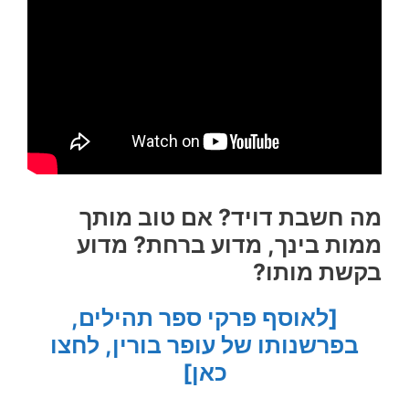
מה חשבת דויד? אם טוב מותך
ממות בינך, מדוע ברחת? מדוע
בקשת מותו?
[לאוסף פרקי ספר תהילים,
בפרשנותו של עופר בורין, לחצו
כאן]