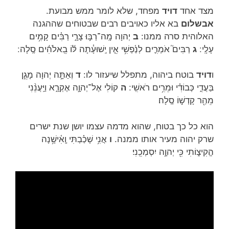
מצד אחד
דויד
מפחד, שלא לומר ממש מבועת.
אבשלום
בא אליו כאויבים רבים שבטוחים שההגנה
האלוהית סרה ממנו:
ב
יְהוָה מָֽה־רַבּ֣וּ צָרָ֑י רַבִּ֗ים קָמִ֥ים
עָלָֽי ׃
ג
רַבִּים֮ אֹמְרִ֪ים לְנַ֫פְשִׁ֥י אֵ֤ין יְֽשׁוּעָ֓תָה לּ֬וֹ בֵֽאלֹהִ֬ים סֶֽלָה ׃
ו
דויד
בוטח ביהוה, מתפלל שיעזור לו:
ד
וְאַתָּ֣ה יְהוָה מָגֵ֣ן
בַּעֲדִ֑י כְּבוֹדִ֗י וּמֵרִ֥ים רֹאשִֽׁי ׃
ה
קוֹלִי אֶל־יְהוָ֣ה אֶקְרָ֑א וַיַּֽעֲנֵ֨נִי
מֵהַ֖ר קָדְשׁ֣וֹ סֶֽלָה׃
הוא כל כך בטוח, שהוא מדמה עצמו יושן שנת ישרים
שרק יהוה מעיר אותו ממנה.
ו
אֲנִ֥י שָׁכַ֗בְתִּי וָֽאִ֫ישָׁ֥נָה
הֱקִיצ֑וֹתִי כִּ֖י יְהוָ֣ה יִסְמְכֵֽנִי׃