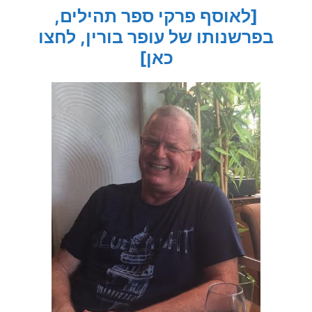
[לאוסף פרקי ספר תהילים,
בפרשנותו של עופר בורין, לחצו
כאן]