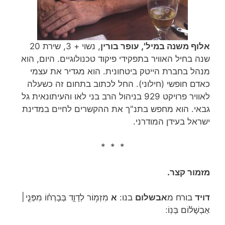
אלוף משנה במיל', עופר בורין
, נשוי + 3, שירת 20
שנה בחיל האוויר בתפקידי פיקוד טכנולוגיים. היום, הוא
מנהל בחברת הייטק ביטחונית. הוא מגדיר את עצמי
כאדם חופשי (חילוני). החל לכתוב בתחום זה כשעלה
לאוויר פרויקט 929 בניהול הרב בני לאו והעיתונאית גל
גבאי. הוא מחפש בתנ"ך את ההקשרים לחיים במדינת
ישראל בעידן המודרני.
* * *
מזמור קצר.
דויד
בורח מ
אבשלום
בנו:
א
מִזְמ֥וֹר לְדָוִ֑ד בְּבָרְח֗וֹ מִפְּנֵ֤י׀
אַבְשָׁל֬וֹם בְּנֽוֹ ׃