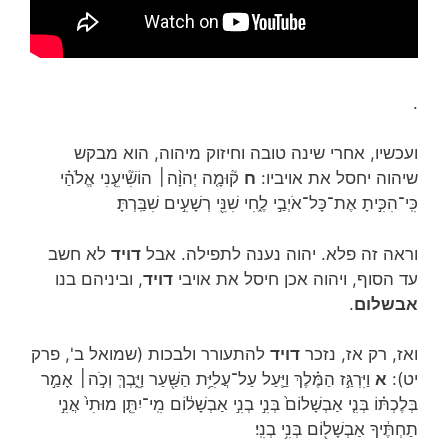
.
ועכשיו, אחרי שינה טובה וחיזוק מיהוה, הוא מבקש
שיהוה יחסל את אויביו:
ח
ק֘וּמָ֤ה יְהוָ֨ה׀ הוֹשִׁ֘יעֵ֤נִי אֱלֹהַ֗י
כִּֽי־הִכִּ֣יתָ אֶת־כָּל־אֹיְבַ֣י לֶ֑חִי שִׁנֵּ֖י רְשָׁעִ֣ים שִׁבַּֽרְתָּ׃
וראה זה פלא. יהוה נענה לתפילה. אבל
דויד
לא חשב
עד הסוף, ויהוה אכן חיסל את אויבי
דויד
, וביניהם בנו
אבשלום
.
ואז, רק אז, נזכר
דויד
להתעורר ולבכות (שמואל ב', פרק
יט):
א
וַיִּרְגַּ֣ז הַמֶּ֗לֶךְ וַיַּ֛עַל עַל־עֲלִיַּ֥ת הַשַּׁ֖עַר וַיֵּ֑בְךְּ וְכֹ֣ה׀ אָמַ֣ר
בְּלֶכְתּ֗וֹ בְּנִ֤י אַבְשָׁלוֹם֙ בְּנִ֣י בְנִ֣י אַבְשָׁל֔וֹם מִֽי־יִתֵּ֤ן מוּתִי֙ אֲנִ֣י
תַחְתֶּ֔יךָ אַבְשָׁל֖וֹם בְּנִ֥י בְנִֽי׃