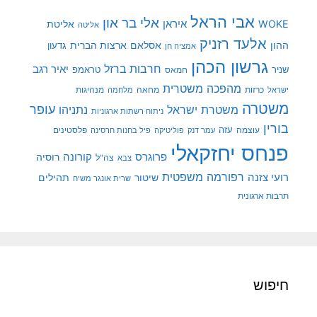
אבי הראל
אלי בר און
איראן
WOKE
אליטת
אליטה
אלעד רזניק
ההון
אסלאם
ארצות הברית
גדעון
אמציה חן
גרשון הכהן
חרבות ברזל
יאיר רגב
שניר
טראמפ
חמאס
מהפכה משטרית
מנהיגות
ישראל
כרזות
מחאה
מלחמה
משטרה
עופר
משטרת ישראל
נתניהו
ניתוח רשתות ארגוניות
בורין
עוצמה
עזה
פלסטינים
עמר דנק
פוליטיקה
פיל בחנות חרסינה
פנחס יחזקאלי
קורונה
פרוגרס
רוסיה
צה"ל
צבא
רפורמה משפטית
רועי צזנה
שיטור
תהילים
שרית אונגר משיח
תרבות ארגונית
חיפוש