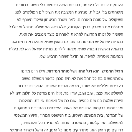
העוסקת קודם כל בעצמה, בטובות הנאה פרטיות בלי בושה, ברווחים
מושחתים בלי גבולות. מנהיגות המציבה את השיקולים הפוליטיים לפני
השיקולים של טובת האזרחים. למה משרד הביטחון ופיקוד העורף לא
מנהלים את המאבק בנגיף הקורונה, אלא ראש הממשלה מבוהל ומבולבל
השומר על זכותו הקדושה להראות לאזרחים כיצד מנגבים את האף.
במדינת ישראל יש מנהיגות גרועה, גם באופן שהיא מנהלת את חיינו וגם
בדוגמה האישית הבזויה שהיא מציגה לילדינו. מדינת ישראל היא לא בעלת
מנהיגות מוסרית. להיפך. זה הדגל השחור הרביעי שלי.
הדגל החמישי הוא דגל החזון של טוהר המידות.
אילו היינו מדינה
שמתממשים בה כל החלומות לא היה מכהן כראש ממשלה נאשם
בעבירות פליליות של שוחד, מרמה והפרת אמונים, ההולך וצובר כוח
להשליט את עצמו, שוב ושוב, עוד ועוד. אילו היינו מדינת כל חלומותינו לא
הייתה שלטת בנו שום כנופיה, שום כת של נאמנות עיוורת, ההולכות
ומכרסמות ברקמות החיוניות של האמון האזרחים בהסדרים המתוקנים
של המדינה, בית המשפט העליון, בית המשפט המחוזי, היועץ המשפטי
לממשלה, הפרקליטות, המשטרה. אנחנו לא מדינת כל חלומותינו,
רחוקים מן החזון הזה, מתרחקים ממנו כל הזמן. זה הדגל השחור החמישי