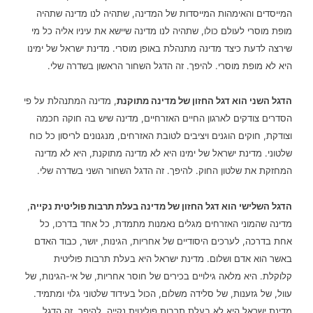
המייסדים והאימהות המייסדות של המדינה, שתהיה לנו מדינה שתהיה
מופת מוסרי לעולם כולו, שתהיה לנו מדינה שיישא את עיניו אליה כל מי
שירצה לדעת כיצד מדינה מתנהלת באופן מוסרי. מדינת ישראל של ימינו
היא לא מופת מוסרי. להיפך. זה הדגל השחור הראשון בשדרה שלי.
הדגל השני הוא דגל החזון של מדינה מתוקנת
, מדינה המתנהלת על פי
הסדרים צודקים לארגון החיים האזרחיים, מדינה שיש בה חוקה חכמה
וצודקת, חוקים הוגנים ויציבים לטובת האזרחים, מנגנונים לריסון כל כוח
שלטוני. מדינת ישראל של ימינו היא לא מדינה מתוקנת, היא לא מדינה
המחזקת את שלטון החוק. להיפך. זה הדגל השחור השני בשדרה שלי.
הדגל השלישי הוא דגל החזון של מדינה בעלת תרבות פוליטית נקייה
,
מדינה שהמוני האזרחים מגלים נאמנות מתמדת, כל אחד בדרכו, כל
אחת בדרכה, לערכים היסודיים של אחריות, הגינות, יושר, כבוד האדם
באשר הוא אדם ושלום. מדינת ישראל היא בעלת תרבות פוליטית
קלוקלת. היא מלאה גילויים בכירים של חוסר אחריות, של אי-הגינות, של
עוול, של גזענות, של סלידה משלום, הכול בעידוד שלטוני גלוי ומתמיד.
מדינת ישראל היא לא בעלת תרבות פוליטית נקייה. להיפך. זה הדגל