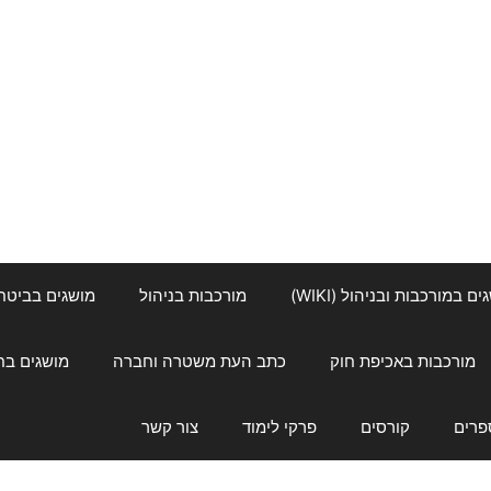
ם במורכבות ובניהול (WIKI)
מורכבות בניהול
מושגים בביטחון ל
מורכבות באכיפת חוק
כתב העת משטרה וחברה
מושגים בחינוך
פרים
קורסים
פרקי לימוד
צור קשר