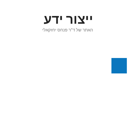
דלג
תוכן
ייצור ידע
האתר של ד"ר פנחס יחזקאלי