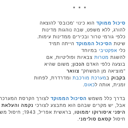
* * *
סיכול ממוקד
הוא כינוי 'מכובס' להוצאה
להורג, ללא משפט, שבה נוהגות מדינות
כלפי גורמי טרור ובכירים ממדינות עימות.
שיטת
הסיכול הממוקד
הייתה תמיד
כלי
אפקטיבי
במיוחד
להשגת
מטרות
צבאיות ופוליטיות, אם
בוצעה כלפי האדם
הנכון
; משום שהיא
"מוציאה מן המשחק"
צוואר
בקבוק
ב
מערכת מורכבת
ומדרדרת, לפחות
זמנית, אותה ל
כאוס
.
בדרך כלל משמש
הסיכול הממוקד
לצורך הקרסת המערכת ה
אבל, יש מקרים שבהם הוא מתבצע לצורכי
נקמה והעלאת 
היפני איסורוקו יממוטו
, בראשית אפריל,
חיסול
קסאם סולימני
.